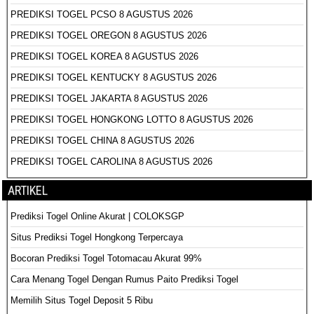
PREDIKSI TOGEL PCSO 8 AGUSTUS 2026
PREDIKSI TOGEL OREGON 8 AGUSTUS 2026
PREDIKSI TOGEL KOREA 8 AGUSTUS 2026
PREDIKSI TOGEL KENTUCKY 8 AGUSTUS 2026
PREDIKSI TOGEL JAKARTA 8 AGUSTUS 2026
PREDIKSI TOGEL HONGKONG LOTTO 8 AGUSTUS 2026
PREDIKSI TOGEL CHINA 8 AGUSTUS 2026
PREDIKSI TOGEL CAROLINA 8 AGUSTUS 2026
ARTIKEL
Prediksi Togel Online Akurat | COLOKSGP
Situs Prediksi Togel Hongkong Terpercaya
Bocoran Prediksi Togel Totomacau Akurat 99%
Cara Menang Togel Dengan Rumus Paito Prediksi Togel
Memilih Situs Togel Deposit 5 Ribu