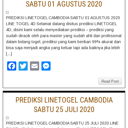
SABTU 01 AGUSTUS 2020
o
g
o
er
PREDIKSI LINETOGEL CAMBODIA SABTU 01 AGUSTUS 2020
k
LINE TOGEL 4D Selamat datang disitus prediksi LINETOGEL
4D, disini kami selalu menyediakan prediksi – prediksi yang
sudah diracik oleh para master yang sudah ahli dan profesional
dalam bidang togel, prediksi yang kami berikan 99% akurat dan
bisa saja menjadi angka yang keluar tapi ada baiknya jika lebih
[…]
F
T
E
M
a
wi
m
e
c
tt
ail
ss
Read Post
e
er
e
PREDIKSI LINETOGEL CAMBODIA
b
n
SABTU 25 JULI 2020
o
g
o
er
PREDIKSI LINETOGEL CAMBODIA SABTU 25 JULI 2020 LINE