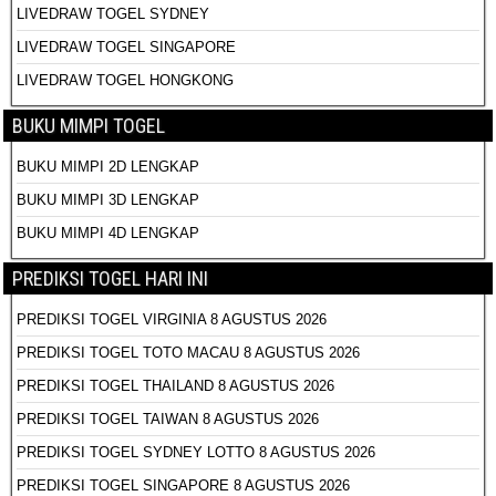
LIVEDRAW TOGEL SYDNEY
LIVEDRAW TOGEL SINGAPORE
LIVEDRAW TOGEL HONGKONG
BUKU MIMPI TOGEL
BUKU MIMPI 2D LENGKAP
BUKU MIMPI 3D LENGKAP
BUKU MIMPI 4D LENGKAP
PREDIKSI TOGEL HARI INI
PREDIKSI TOGEL VIRGINIA 8 AGUSTUS 2026
PREDIKSI TOGEL TOTO MACAU 8 AGUSTUS 2026
PREDIKSI TOGEL THAILAND 8 AGUSTUS 2026
PREDIKSI TOGEL TAIWAN 8 AGUSTUS 2026
PREDIKSI TOGEL SYDNEY LOTTO 8 AGUSTUS 2026
PREDIKSI TOGEL SINGAPORE 8 AGUSTUS 2026