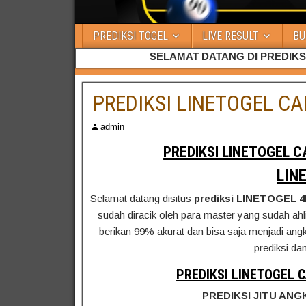
PREDIKSI TOGEL
LIVE RESULT
BU
SELAMAT DATANG DI PREDIKSI TOGEL C
PREDIKSI LINETOGEL CA
admin
PREDIKSI LINETOGEL C
LIN
Selamat datang disitus
prediksi LINETOGEL 
sudah diracik oleh para master yang sudah ahli
berikan 99% akurat dan bisa saja menjadi angk
prediksi da
PREDIKSI LINETOGEL 
PREDIKSI JITU ANGK