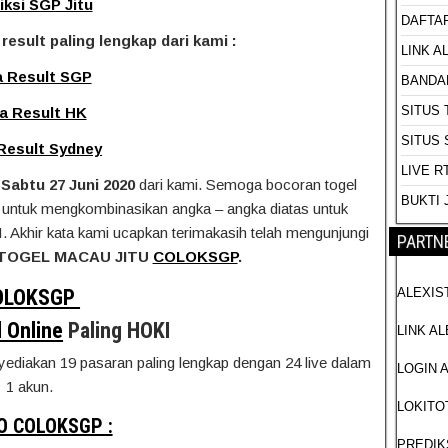
iksi SGP Jitu
DAFTA
esult paling lengkap dari kami :
LINK A
 Result SGP
BANDA
SITUS 
a Result HK
SITUS 
Result Sydney
LIVE R
abtu 27 Juni 2020
dari kami. Semoga bocoran togel
BUKTI
 untuk mengkombinasikan angka – angka diatas untuk
Akhir kata kami ucapkan terimakasih telah mengunjungi
PARTN
ETOGEL MACAU JITU
COLOKSGP
.
OLOKSGP
ALEXIS
 Online
Paling HOKI
LINK A
diakan 19 pasaran paling lengkap dengan 24 live dalam
LOGIN 
1 akun.
LOKITO
 COLOKSGP :
PREDIK