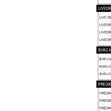
LIVEDR
LIVE 
LIVED
LIVED
LIVED
BUKU 
BUKU 
BUKU 
BUKU 
PREDIK
PREDIK
PREDIK
PREDIK