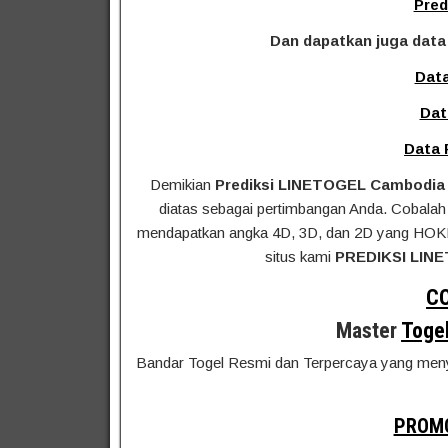
Pred
Dan dapatkan juga data r
Data
Dat
Data 
Demikian
Prediksi LINETOGEL Cambodia S
diatas sebagai pertimbangan Anda. Cobalah
mendapatkan angka 4D, 3D, dan 2D yang HOKI. 
situs kami
PREDIKSI LIN
C
Master
Togel
Bandar Togel Resmi dan Terpercaya yang menye
PROMO