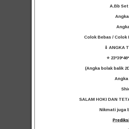
A.Bb Set
Angka 
Angka
Colok Bebas / Colok
⇓ ANGKA TP
⭐️ 23*39*46
(Angka bolak balik 2
Angka 
Shi
SALAM HOKI DAN TET
Nikmati juga b
Prediks