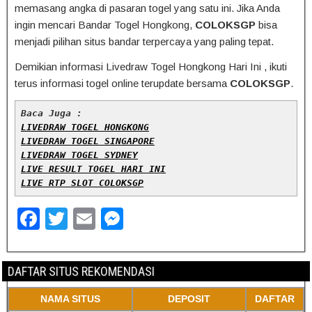
memasang angka di pasaran togel yang satu ini. Jika Anda
ingin mencari Bandar Togel Hongkong,
COLOKSGP
bisa
menjadi pilihan situs bandar terpercaya yang paling tepat.
Demikian informasi Livedraw Togel Hongkong Hari Ini , ikuti
terus informasi togel online terupdate bersama
COLOKSGP
.
Baca Juga :
LIVEDRAW TOGEL SINGAPORE
LIVEDRAW TOGEL SYDNEY
LIVE RESULT TOGEL HARI INI
LIVE RTP SLOT COLOKSGP
F
T
E
M
a
wi
m
e
c
tt
ail
ss
DAFTAR SITUS REKOMENDASI
e
er
e
NAMA SITUS
DEPOSIT
DAFTAR
b
n