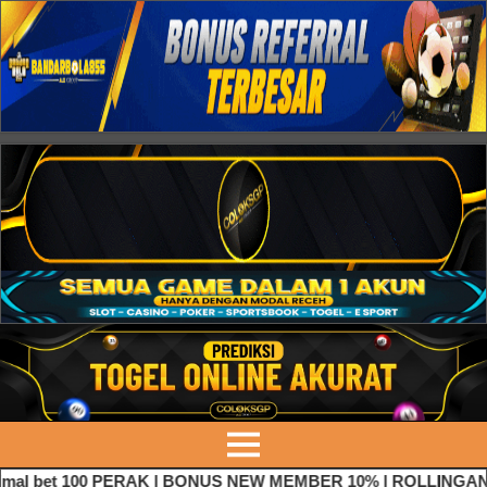
mal bet 100 PERAK | BONUS NEW MEMBER 10% | ROLLINGAN 