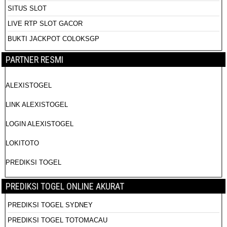
SITUS SLOT
LIVE RTP SLOT GACOR
BUKTI JACKPOT COLOKSGP
PARTNER RESMI
ALEXISTOGEL
LINK ALEXISTOGEL
LOGIN ALEXISTOGEL
LOKITOTO
PREDIKSI TOGEL
PREDIKSI TOGEL ONLINE AKURAT
PREDIKSI TOGEL SYDNEY
PREDIKSI TOGEL TOTOMACAU