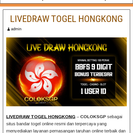
LIVEDRAW TOGEL HONGKONG
admin
LIVEDRAW TOGEL HONGKONG
–
COLOKSGP
sebagai
situs bandar togel online resmi dan terpercaya yang
menyediakan layanan pemasangan taruhan online terbaik dan