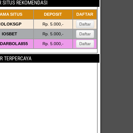
R SITUS REKOMENDASI
AMA SITUS
DEPOSIT
DAFTAR
COLOKSGP
Rp. 5.000,-
Daftar
IOSBET
Rp. 5.000,-
Daftar
DARBOLA855
Rp. 5.000,-
Daftar
R TERPERCAYA