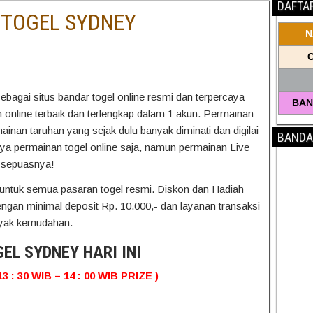
DAFTA
 TOGEL SYDNEY
N
ebagai situs bandar togel online resmi dan terpercaya
BAN
nline terbaik dan terlengkap dalam 1 akun. Permainan
mainan taruhan yang sejak dulu banyak diminati dan digilai
BANDA
nya permainan togel online saja, namun permainan Live
i sepuasnya!
untuk semua pasaran togel resmi. Diskon dan Hadiah
gan minimal deposit Rp. 10.000,- dan layanan transaksi
nyak kemudahan.
EL SYDNEY HARI INI
: 30 WIB – 14 : 00 WIB PRIZE )