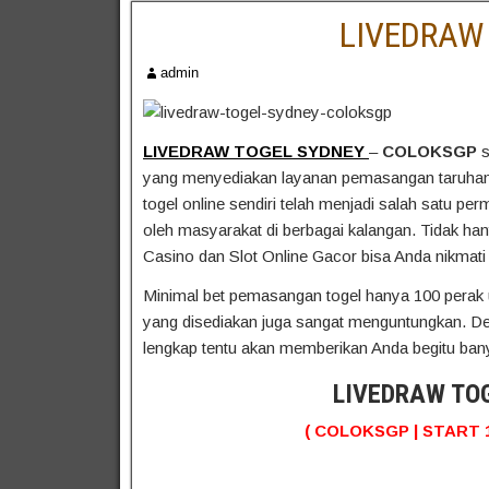
LIVEDRAW
admin
LIVEDRAW TOGEL SYDNEY
–
COLOKSGP
s
yang menyediakan layanan pemasangan taruhan o
togel online sendiri telah menjadi salah satu per
oleh masyarakat di berbagai kalangan. Tidak ha
Casino dan Slot Online Gacor bisa Anda nikmat
Minimal bet pemasangan togel hanya 100 perak 
yang disediakan juga sangat menguntungkan. Den
lengkap tentu akan memberikan Anda begitu ba
LIVEDRAW TOG
( COLOKSGP | START 13 