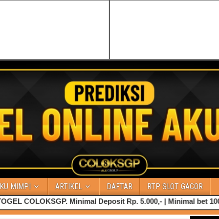
KU MIMPI
ARTIKEL
DAFTAR
RTP SLOT GACOR
OLOKSGP. Minimal Deposit Rp. 5.000,- | Minimal bet 10