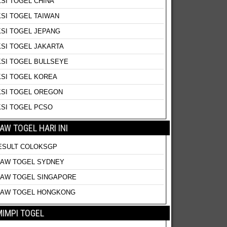
SI TOGEL CHINA
SI TOGEL TAIWAN
KSI TOGEL JEPANG
KSI TOGEL JAKARTA
KSI TOGEL BULLSEYE
KSI TOGEL KOREA
KSI TOGEL OREGON
KSI TOGEL PCSO
AW TOGEL HARI INI
RESULT COLOKSGP
RAW TOGEL SYDNEY
RAW TOGEL SINGAPORE
RAW TOGEL HONGKONG
MIMPI TOGEL