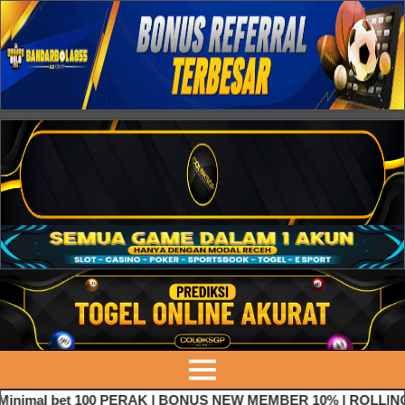
inimal bet 100 PERAK | BONUS NEW MEMBER 10% | ROLLIN