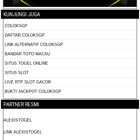
KUNJUNGI JUGA
COLOKSGP
DAFTAR COLOKSGP
LINK ALTERNATIF COLOKSGP
BANDAR TOTO MACAU
SITUS TOGEL ONLINE
SITUS SLOT
LIVE RTP SLOT GACOR
BUKTI JACKPOT COLOKSGP
PARTNER RESMI
ALEXISTOGEL
LINK ALEXISTOGEL