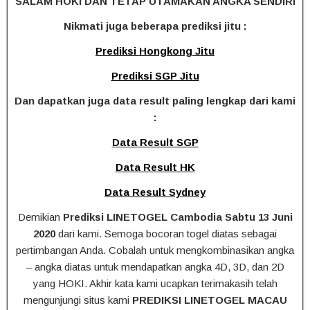
SALAM HOKI DAN TETAP UTAMAKAN ANGKA SENDIRI
Nikmati juga beberapa prediksi jitu :
Prediksi Hongkong Jitu
Prediksi SGP Jitu
Dan dapatkan juga data result paling lengkap dari kami
:
Data Result SGP
Data Result HK
Data Result Sydney
Demikian
Prediksi LINETOGEL Cambodia Sabtu 13 Juni
2020
dari kami. Semoga bocoran togel diatas sebagai
pertimbangan Anda. Cobalah untuk mengkombinasikan angka
– angka diatas untuk mendapatkan angka 4D, 3D, dan 2D
yang HOKI. Akhir kata kami ucapkan terimakasih telah
mengunjungi situs kami
PREDIKSI LINETOGEL MACAU