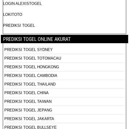
LOGIN ALEXISTOGEL
LOKITOTO
PREDIKSI TOGEL
PREDIKSI TOGEL ONLINE AKURAT
PREDIKSI TOGEL SYDNEY
PREDIKSI TOGEL TOTOMACAU
PREDIKSI TOGEL HONGKONG
PREDIKSI TOGEL CAMBODIA
PREDIKSI TOGEL THAILAND
PREDIKSI TOGEL CHINA
PREDIKSI TOGEL TAIWAN
PREDIKSI TOGEL JEPANG
PREDIKSI TOGEL JAKARTA
PREDIKSI TOGEL BULLSEYE