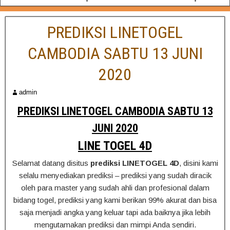
PREDIKSI LINETOGEL
CAMBODIA SABTU 13 JUNI
2020
admin
PREDIKSI LINETOGEL CAMBODIA SABTU 13
JUNI 2020
LINE TOGEL 4D
Selamat datang disitus
prediksi LINETOGEL 4D
, disini kami
selalu menyediakan prediksi – prediksi yang sudah diracik
oleh para master yang sudah ahli dan profesional dalam
bidang togel, prediksi yang kami berikan 99% akurat dan bisa
saja menjadi angka yang keluar tapi ada baiknya jika lebih
mengutamakan prediksi dan mimpi Anda sendiri.