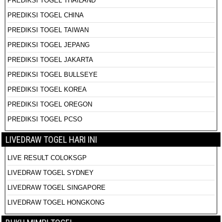
PREDIKSI TOGEL THAILAND
PREDIKSI TOGEL CHINA
PREDIKSI TOGEL TAIWAN
PREDIKSI TOGEL JEPANG
PREDIKSI TOGEL JAKARTA
PREDIKSI TOGEL BULLSEYE
PREDIKSI TOGEL KOREA
PREDIKSI TOGEL OREGON
PREDIKSI TOGEL PCSO
LIVEDRAW TOGEL HARI INI
LIVE RESULT COLOKSGP
LIVEDRAW TOGEL SYDNEY
LIVEDRAW TOGEL SINGAPORE
LIVEDRAW TOGEL HONGKONG