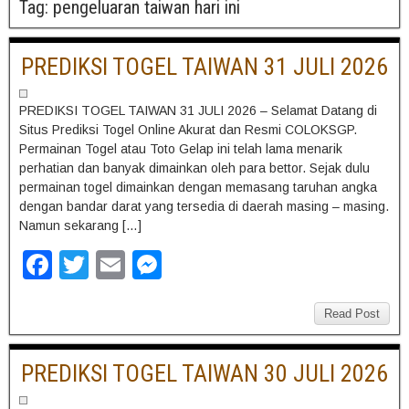
Tag:
pengeluaran taiwan hari ini
PREDIKSI TOGEL TAIWAN 31 JULI 2026
PREDIKSI TOGEL TAIWAN 31 JULI 2026 – Selamat Datang di
Situs Prediksi Togel Online Akurat dan Resmi COLOKSGP.
Permainan Togel atau Toto Gelap ini telah lama menarik
perhatian dan banyak dimainkan oleh para bettor. Sejak dulu
permainan togel dimainkan dengan memasang taruhan angka
dengan bandar darat yang tersedia di daerah masing – masing.
Namun sekarang […]
F
T
E
M
a
wi
m
e
c
tt
ail
ss
Read Post
e
er
e
PREDIKSI TOGEL TAIWAN 30 JULI 2026
b
n