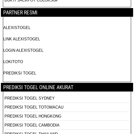
BUKTI JACKPOT COLOKSGP
PARTNER RESMI
ALEXISTOGEL
LINK ALEXISTOGEL
LOGIN ALEXISTOGEL
LOKITOTO
PREDIKSI TOGEL
PREDIKSI TOGEL ONLINE AKURAT
PREDIKSI TOGEL SYDNEY
PREDIKSI TOGEL TOTOMACAU
PREDIKSI TOGEL HONGKONG
PREDIKSI TOGEL CAMBODIA