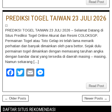
c
tt
ail
ss
Read Post
e
er
e
PREDIKSI TOGEL TAIWAN 23 JULI 2026
b
n
o
g
PREDIKSI TOGEL TAIWAN 23 JULI 2026 – Selamat Datang di
o
er
Situs Prediksi Togel Online Akurat dan Resmi COLOKSGP.
Permainan Togel atau Toto Gelap ini telah lama menarik
k
perhatian dan banyak dimainkan oleh para bettor. Sejak dulu
permainan togel dimainkan dengan memasang taruhan angka
dengan bandar darat yang tersedia di daerah masing – masing.
Namun sekarang […]
F
T
E
M
a
wi
m
e
c
tt
ail
ss
Read Post
e
er
e
← Older Posts
Newer Posts →
b
n
DAFTAR SITUS REKOMENDASI