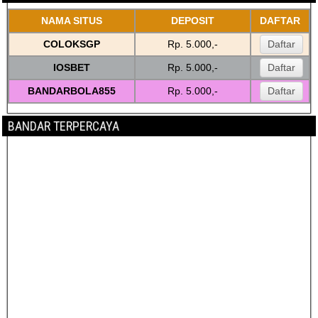
o
g
o
er
NAMA SITUS
DEPOSIT
DAFTAR
k
COLOKSGP
Rp. 5.000,-
Daftar
IOSBET
Rp. 5.000,-
Daftar
BANDARBOLA855
Rp. 5.000,-
Daftar
BANDAR TERPERCAYA