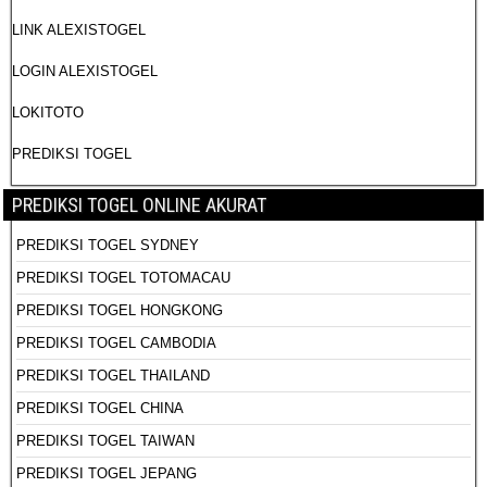
LINK ALEXISTOGEL
LOGIN ALEXISTOGEL
LOKITOTO
PREDIKSI TOGEL
PREDIKSI TOGEL ONLINE AKURAT
PREDIKSI TOGEL SYDNEY
PREDIKSI TOGEL TOTOMACAU
PREDIKSI TOGEL HONGKONG
PREDIKSI TOGEL CAMBODIA
PREDIKSI TOGEL THAILAND
PREDIKSI TOGEL CHINA
PREDIKSI TOGEL TAIWAN
PREDIKSI TOGEL JEPANG