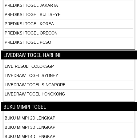
PREDIKSI TOGEL JAKARTA
PREDIKSI TOGEL BULLSEYE
PREDIKSI TOGEL KOREA
PREDIKSI TOGEL OREGON
PREDIKSI TOGEL PCSO
LIVEDRAW TOGEL HARI INI
LIVE RESULT COLOKSGP
LIVEDRAW TOGEL SYDNEY
LIVEDRAW TOGEL SINGAPORE
LIVEDRAW TOGEL HONGKONG
BUKU MIMPI TOGEL
BUKU MIMPI 2D LENGKAP
BUKU MIMPI 3D LENGKAP
BUKU MIMPI 4D LENGKAP