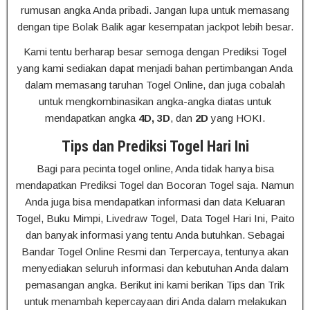
rumusan angka Anda pribadi. Jangan lupa untuk memasang
dengan tipe Bolak Balik agar kesempatan jackpot lebih besar.
Kami tentu berharap besar semoga dengan Prediksi Togel
yang kami sediakan dapat menjadi bahan pertimbangan Anda
dalam memasang taruhan Togel Online, dan juga cobalah
untuk mengkombinasikan angka-angka diatas untuk
mendapatkan angka
4D, 3D
, dan
2D
yang HOKI.
Tips dan Prediksi Togel Hari Ini
Bagi para pecinta togel online, Anda tidak hanya bisa
mendapatkan Prediksi Togel dan Bocoran Togel saja. Namun
Anda juga bisa mendapatkan informasi dan data Keluaran
Togel, Buku Mimpi, Livedraw Togel, Data Togel Hari Ini, Paito
dan banyak informasi yang tentu Anda butuhkan. Sebagai
Bandar Togel Online Resmi dan Terpercaya, tentunya akan
menyediakan seluruh informasi dan kebutuhan Anda dalam
pemasangan angka. Berikut ini kami berikan Tips dan Trik
untuk menambah kepercayaan diri Anda dalam melakukan