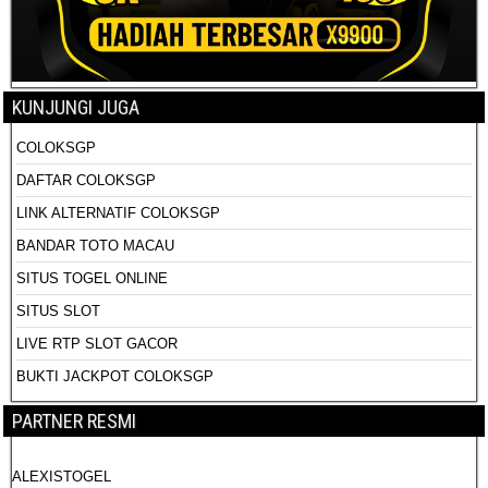
KUNJUNGI JUGA
COLOKSGP
DAFTAR COLOKSGP
LINK ALTERNATIF COLOKSGP
BANDAR TOTO MACAU
SITUS TOGEL ONLINE
SITUS SLOT
LIVE RTP SLOT GACOR
BUKTI JACKPOT COLOKSGP
PARTNER RESMI
ALEXISTOGEL