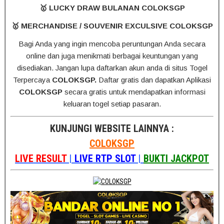
🥇 LUCKY DRAW BULANAN COLOKSGP
🥇 MERCHANDISE / SOUVENIR EXCULSIVE COLOKSGP
Bagi Anda yang ingin mencoba peruntungan Anda secara
online dan juga menikmati berbagai keuntungan yang
disediakan. Jangan lupa daftarkan akun anda di situs Togel
Terpercaya
COLOKSGP.
Daftar gratis dan dapatkan Aplikasi
COLOKSGP
secara gratis untuk mendapatkan informasi
keluaran togel setiap pasaran.
KUNJUNGI WEBSITE LAINNYA :
COLOKSGP
LIVE RESULT
|
LIVE RTP SLOT
|
BUKTI JACKPOT