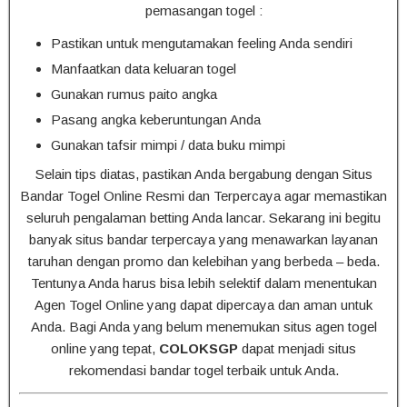
pemasangan togel :
Pastikan untuk mengutamakan feeling Anda sendiri
Manfaatkan data keluaran togel
Gunakan rumus paito angka
Pasang angka keberuntungan Anda
Gunakan tafsir mimpi / data buku mimpi
Selain tips diatas, pastikan Anda bergabung dengan Situs
Bandar Togel Online Resmi dan Terpercaya agar memastikan
seluruh pengalaman betting Anda lancar. Sekarang ini begitu
banyak situs bandar terpercaya yang menawarkan layanan
taruhan dengan promo dan kelebihan yang berbeda – beda.
Tentunya Anda harus bisa lebih selektif dalam menentukan
Agen Togel Online yang dapat dipercaya dan aman untuk
Anda. Bagi Anda yang belum menemukan situs agen togel
online yang tepat,
COLOKSGP
dapat menjadi situs
rekomendasi bandar togel terbaik untuk Anda.