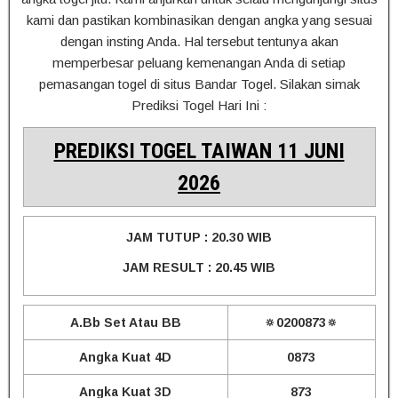
kami dan pastikan kombinasikan dengan angka yang sesuai
dengan insting Anda. Hal tersebut tentunya akan
memperbesar peluang kemenangan Anda di setiap
pemasangan togel di situs Bandar Togel. Silakan simak
Prediksi Togel Hari Ini :
PREDIKSI TOGEL TAIWAN 11 JUNI
2026
JAM TUTUP : 20.30 WIB
JAM RESULT : 20.45 WIB
A.Bb Set Atau BB
🔅0200873🔅
Angka Kuat 4D
0873
Angka Kuat 3D
873