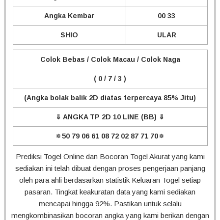
Angka Kembar
00 33
SHIO
ULAR
Colok Bebas / Colok Macau / Colok Naga
( 0 / 7 / 3 )
(Angka bolak balik 2D diatas terpercaya 85% Jitu)
⇓ ANGKA TP 2D 10 LINE (BB) ⇓
🔅50 79 06 61 08 72 02 87 71 70🔅
Prediksi Togel Online dan Bocoran Togel Akurat yang kami
sediakan ini telah dibuat dengan proses pengerjaan panjang
oleh para ahli berdasarkan statistik Keluaran Togel setiap
pasaran. Tingkat keakuratan data yang kami sediakan
mencapai hingga 92%. Pastikan untuk selalu
mengkombinasikan bocoran angka yang kami berikan dengan