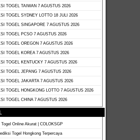
SI TOGEL TAIWAN 7 AGUSTUS 2026
SI TOGEL SYDNEY LOTTO 18 JULI 2026
SI TOGEL SINGAPORE 7 AGUSTUS 2026
SI TOGEL PCSO 7 AGUSTUS 2026
SI TOGEL OREGON 7 AGUSTUS 2026
SI TOGEL KOREA 7 AGUSTUS 2026
SI TOGEL KENTUCKY 7 AGUSTUS 2026
SI TOGEL JEPANG 7 AGUSTUS 2026
SI TOGEL JAKARTA 7 AGUSTUS 2026
KSI TOGEL HONGKONG LOTTO 7 AGUSTUS 2026
SI TOGEL CHINA 7 AGUSTUS 2026
L
i Togel Online Akurat | COLOKSGP
rediksi Togel Hongkong Terpercaya