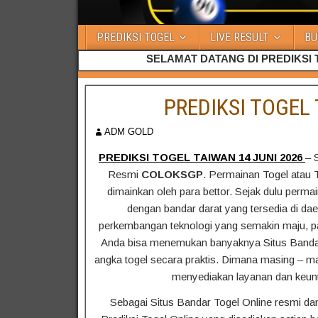
PREDIKSI TOGEL
LIVE RESULT
BU
SELAMAT DATANG DI PREDIKSI TOGEL COLOK
PREDIKSI TOGEL
ADM GOLD
PREDIKSI TOGEL TAIWAN 14 JUNI 2026
– 
Resmi
COLOKSGP
. Permainan Togel atau T
dimainkan oleh para bettor. Sejak dulu per
dengan bandar darat yang tersedia di d
perkembangan teknologi yang semakin maju, par
Anda bisa menemukan banyaknya Situs Banda
angka togel secara praktis. Dimana masing – mas
menyediakan layanan dan keun
Sebagai Situs Bandar Togel Online resmi da