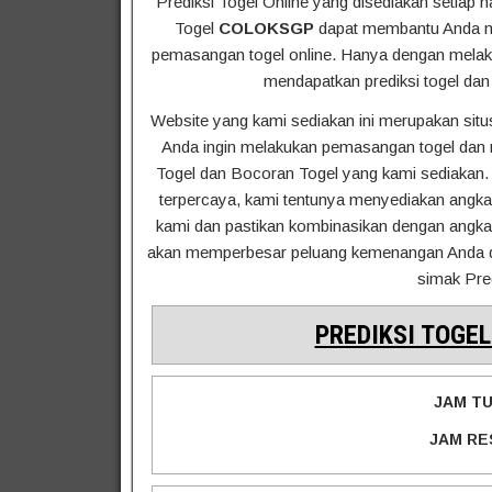
Prediksi Togel Online yang disediakan setiap 
Togel
COLOKSGP
dapat membantu Anda m
pemasangan togel online. Hanya dengan melaku
mendapatkan prediksi togel dan 
Website yang kami sediakan ini merupakan situs p
Anda ingin melakukan pemasangan togel dan m
Togel dan Bocoran Togel yang kami sediakan. 
terpercaya, kami tentunya menyediakan angka t
kami dan pastikan kombinasikan dengan angka 
akan memperbesar peluang kemenangan Anda di 
simak Pred
PREDIKSI TOGEL
JAM TU
JAM RES