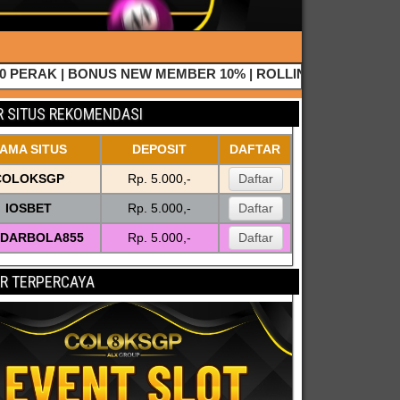
ERAK | BONUS NEW MEMBER 10% | ROLLINGAN SLOT 5% | ROL
R SITUS REKOMENDASI
AMA SITUS
DEPOSIT
DAFTAR
COLOKSGP
Rp. 5.000,-
Daftar
IOSBET
Rp. 5.000,-
Daftar
DARBOLA855
Rp. 5.000,-
Daftar
R TERPERCAYA