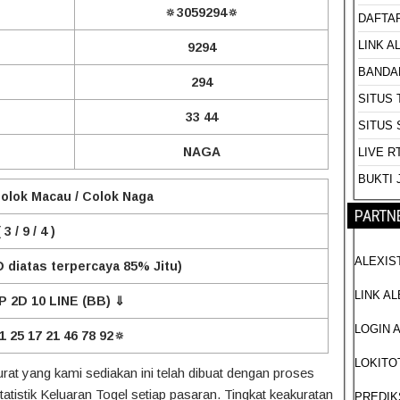
🔅3059294🔅
DAFTA
LINK A
9294
BANDA
294
SITUS 
33 44
SITUS 
NAGA
LIVE R
BUKTI
olok Macau / Colok Naga
PARTN
( 3 / 9 / 4 )
ALEXIS
D diatas terpercaya 85% Jitu)
LINK A
 2D 10 LINE (BB) ⇓
LOGIN 
1 25 17 21 46 78 92🔅
LOKITO
rat yang kami sediakan ini telah dibuat dengan proses
atistik Keluaran Togel setiap pasaran. Tingkat keakuratan
PREDIK