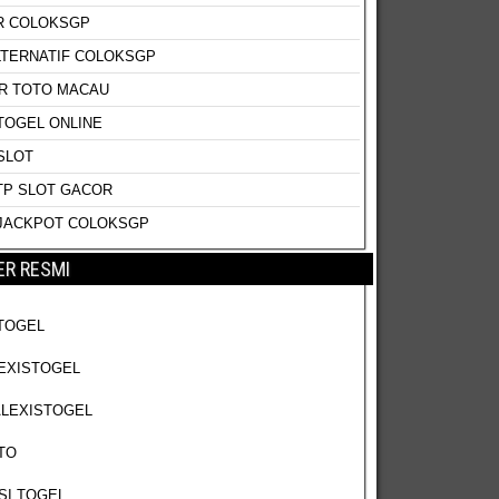
R COLOKSGP
LTERNATIF COLOKSGP
R TOTO MACAU
TOGEL ONLINE
SLOT
TP SLOT GACOR
 JACKPOT COLOKSGP
ER RESMI
TOGEL
LEXISTOGEL
ALEXISTOGEL
TO
SI TOGEL