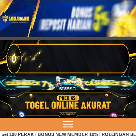
et 100 PERAK | BONUS NEW MEMBER 10% | ROLLINGAN SLOT 