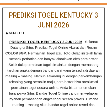
PREDIKSI TOGEL KENTUCKY 3
JUNI 2026
ADM GOLD
PREDIKSI TOGEL KENTUCKY 3 JUNI 2026
– Selamat
Datang di Situs Prediksi Togel Online Akurat dan Resmi
COLOKSGP
. Permainan Togel atau Toto Gelap ini telah lama
menarik perhatian dan banyak dimainkan oleh para bettor.
Sejak dulu permainan togel dimainkan dengan memasang
taruhan angka dengan bandar darat yang tersedia di daerah
masing – masing. Namun sekarang ini dengan perkembangan
teknologi yang semakin maju, para bettor bisa menikmati
permainan togel secara online. Anda bisa menemukan
banyaknya Situs Bandar Togel Online yang menyediakan
layanan pemasangan angka togel secara praktis. Dimana
masing – masing situs bandar togel online resmi dan