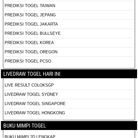
PREDIKSI TOGEL TAIWAN
PREDIKSI TOGEL JEPANG
PREDIKSI TOGEL JAKARTA
PREDIKSI TOGEL BULLSEYE
PREDIKSI TOGEL KOREA
PREDIKSI TOGEL OREGON
PREDIKSI TOGEL PCSO
LIVEDRAW TOGEL HARI INI
LIVE RESULT COLOKSGP
LIVEDRAW TOGEL SYDNEY
LIVEDRAW TOGEL SINGAPORE
LIVEDRAW TOGEL HONGKONG
BUKU MIMPI TOGEL
BUKU MIMPI 2D LENGKAP