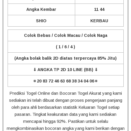
Angka Kembar
11 44
SHIO
KERBAU
Colok Bebas / Colok Macau / Colok Naga
( 1 / 6 / 4 )
(Angka bolak balik 2D diatas terpercaya 85% Jitu)
⇓ ANGKA TP 2D 10 LINE (BB) ⇓
🔅20 83 72 46 63 68 38 34 04 06🔅
Prediksi Togel Online dan Bocoran Togel Akurat yang kami
sediakan ini telah dibuat dengan proses pengerjaan panjang
oleh para ahli berdasarkan statistik Keluaran Togel setiap
pasaran. Tingkat keakuratan data yang kami sediakan
mencapai hingga 92%. Pastikan untuk selalu
mengkombinasikan bocoran angka yang kami berikan dengan