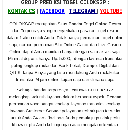
GROUP PREDIKSI TOGEL COLOKSGP :
KONTAK CS
|
FACEBOOK
|
TELEGRAM
|
YOUTUBE
COLOKSGP merupakan Situs Bandar Togel Online Resmi
dan Terpercaya yang menyediakan pasaran togel resmi
dalam 1 akun untuk Anda. Tidak hanya permainan togel online
saja, namun permainan Slot Online Gacor dan Live Casino
Online dapat Anda mainkan hanya dengan satu akses saja.
Minimal deposit hanya Rp. 5.000,- dengan layanan transaksi
paling lengkap mulai dari Bank Lokal, Dompet Digital dan
QRIS Tanpa Biaya yang bisa mendukung Anda melakukan
transaksi 24 jam online kapan saja dan dimana saja.
Sebagai bandar terpercaya, tentunya
COLOKSGP
melengkapi seluruh layanan dalam berbagai aspek. Dengan
permainan yang sangat lengkap, layanan transaksi lengkap,
layanan Customer Service pelayanan terbaik juga tersedia
untuk Anda 24 jam. Jadi bagi Anda pemula juga tidak perlu
khawatir jika Anda kebingungan atau mengalami kendala