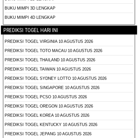
BUKU MIMPI 3D LENGKAP
BUKU MIMPI 4D LENGKAP
PREDIKSI TOGEL HARI INI
PREDIKSI TOGEL VIRGINIA 10 AGUSTUS 2026
PREDIKSI TOGEL TOTO MACAU 10 AGUSTUS 2026
PREDIKSI TOGEL THAILAND 10 AGUSTUS 2026
PREDIKSI TOGEL TAIWAN 10 AGUSTUS 2026
PREDIKSI TOGEL SYDNEY LOTTO 10 AGUSTUS 2026
PREDIKSI TOGEL SINGAPORE 10 AGUSTUS 2026
PREDIKSI TOGEL PCSO 10 AGUSTUS 2026
PREDIKSI TOGEL OREGON 10 AGUSTUS 2026
PREDIKSI TOGEL KOREA 10 AGUSTUS 2026
PREDIKSI TOGEL KENTUCKY 10 AGUSTUS 2026
PREDIKSI TOGEL JEPANG 10 AGUSTUS 2026