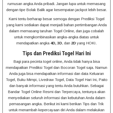
rumusan angka Anda pribadi. Jangan lupa untuk memasang
dengan tipe Bolak Balik agar kesempatan jackpot lebih besar.
Kami tentu berharap besar semoga dengan Prediksi Togel
yang kami sediakan dapat menjadi bahan pertimbangan Anda
dalam memasang taruhan Togel Online, dan juga cobalah
untuk mengkombinasikan angka-angka diatas untuk
mendapatkan angka
4D, 3D
, dan
2D
yang HOKI.
Tips dan Prediksi Togel Hari Ini
Bagi para pecinta togel online, Anda tidak hanya bisa
mendapatkan Prediksi Togel dan Bocoran Togel saja. Namun
Anda juga bisa mendapatkan informasi dan data Keluaran
Togel, Buku Mimpi, Livedraw Togel, Data Togel Hari Ini, Paito
dan banyak informasi yang tentu Anda butuhkan. Sebagai
Bandar Togel Online Resmi dan Terpercaya, tentunya akan
menyediakan seluruh informasi dan kebutuhan Anda dalam
pemasangan angka. Berikut ini kami berikan Tips dan Trik
untuk menambah kepercayaan diri Anda dalam melakukan