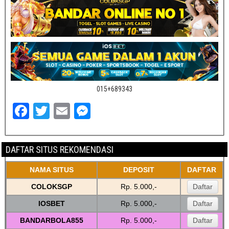
015+689343
F
T
E
M
a
wi
m
e
c
tt
ail
ss
DAFTAR SITUS REKOMENDASI
e
er
e
NAMA SITUS
DEPOSIT
DAFTAR
b
n
COLOKSGP
Rp. 5.000,-
Daftar
o
g
IOSBET
Rp. 5.000,-
Daftar
o
er
BANDARBOLA855
k
Rp. 5.000,-
Daftar