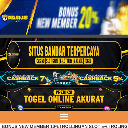
 BONUS NEW MEMBER 10% | ROLLINGAN SLOT 5% | ROLINGAN 