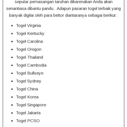
seputar pemasangan taruhan dikarenakan Anda akan
senantiasa dibantu pandu. Adapun pasaran togel terbaik yang
banyak digilai oleh para bettor diantaranya sebagai berikut :
Togel Virginia
Togel Kentucky
Togel Carolina
Togel Oregon
Togel Thailand
Togel Cambodia
Togel Bullseye
Togel Sydney
Togel China
Togel Korea
Togel Singapore
Togel Jakarta
Togel PCSO