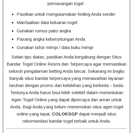
pemasangan togel :
Pastikan untuk mengutamakan feeling Anda sendiri
Manfaatkan data keluaran togel
Gunakan rumus paito angka
Pasang angka keberuntungan Anda
Gunakan tafsir mimpi / data buku mimpi
Selain tips diatas, pastikan Anda bergabung dengan Situs
Bandar Togel Online Resmi dan Terpercaya agar memastikan
seluruh pengalaman betting Anda lancar. Sekarang ini begitu
banyak situs bandar terpercaya yang menawarkan layanan
taruhan dengan promo dan kelebihan yang berbeda – beda.
Tentunya Anda harus bisa lebih selektif dalam menentukan
Agen Togel Online yang dapat dipercaya dan aman untuk
Anda. Bagi Anda yang belum menemukan situs agen togel
online yang tepat,
COLOKSGP
dapat menjadi situs
rekomendasi bandar togel terbaik untuk Anda.