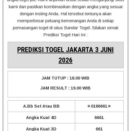
kami dan pastikan kombinasikan dengan angka yang sesuai
dengan insting Anda. Hal tersebut tentunya akan
memperbesar peluang kemenangan Anda di setiap
pemasangan togel di situs Bandar Togel. Silakan simak
Prediksi Togel Hari Ini :
PREDIKSI TOGEL JAKARTA 3 JUNI
2026
JAM TUTUP : 18.00 WIB
JAM RESULT : 19.00 WIB
A.Bb Set Atau BB
🔅0186661🔅
Angka Kuat 4D
6661
Angka Kuat 3D
661