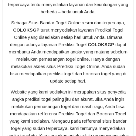
terpercaya tentu menyediakan layanan dan keuntungan yang
berbeda – beda untuk Anda.
Sebagai Situs Bandar Togel Online resmi dan terpercaya,
COLOKSGP
turut menyediakan layanan Prediksi Togel
Online yang disediakan setiap hari untuk Anda. Dimana
dengan adanya layanan Prediksi Togel
COLOKSGP
dapat
membantu Anda mendapatkan angka yang matang sebelum
melakukan pemasangan togel online. Hanya dengan
melakukan akses situs Prediksi Togel Online, Anda sudah
bisa mendapatkan prediksi togel dan bocoran togel yang di
update setiap hari.
Website yang kami sediakan ini merupakan situs penyedia
angka prediksi togel paling jitu dan akurat. Jika Anda ingin
melakukan pemasangan togel dan masih ragu, Anda bisa
mendapatkan refferensi Prediksi Togel dan Bocoran Togel
yang kami sediakan. Mengacu pada refferensi situs bandar
togel yang sudah terpercaya, kami tentunya menyediakan
angka togel jitu. Kami anjurkan untuk selalu mengunjungi situs