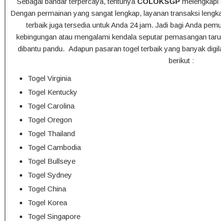
Sebagai bandar terpercaya, tentunya
COLOKSGP
melengkapi 
Dengan permainan yang sangat lengkap, layanan transaksi lengk
terbaik juga tersedia untuk Anda 24 jam. Jadi bagi Anda pemul
kebingungan atau mengalami kendala seputar pemasangan taru
dibantu pandu. Adapun pasaran togel terbaik yang banyak digila
berikut :
Togel Virginia
Togel Kentucky
Togel Carolina
Togel Oregon
Togel Thailand
Togel Cambodia
Togel Bullseye
Togel Sydney
Togel China
Togel Korea
Togel Singapore