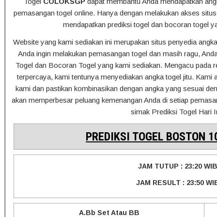
Togel
COLOKSGP
dapat membantu Anda mendapatkan ang
pemasangan togel online. Hanya dengan melakukan akses situs 
mendapatkan prediksi togel dan bocoran togel yan
Website yang kami sediakan ini merupakan situs penyedia angka pr
Anda ingin melakukan pemasangan togel dan masih ragu, Anda 
Togel dan Bocoran Togel yang kami sediakan. Mengacu pada ref
terpercaya, kami tentunya menyediakan angka togel jitu. Kami a
kami dan pastikan kombinasikan dengan angka yang sesuai deng
akan memperbesar peluang kemenangan Anda di setiap pemasanga
simak Prediksi Togel Hari In
PREDIKSI TOGEL BOSTON 10
JAM TUTUP : 23:20 WI
JAM RESULT : 23:50 WI
A.Bb Set Atau BB