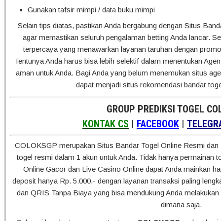
Gunakan tafsir mimpi / data buku mimpi
Selain tips diatas, pastikan Anda bergabung dengan Situs Ban
agar memastikan seluruh pengalaman betting Anda lancar. Sek
terpercaya yang menawarkan layanan taruhan dengan promo 
Tentunya Anda harus bisa lebih selektif dalam menentukan Agen
aman untuk Anda. Bagi Anda yang belum menemukan situs agen 
dapat menjadi situs rekomendasi bandar togel
GROUP PREDIKSI TOGEL CO
KONTAK CS
|
FACEBOOK
|
TELEG
COLOKSGP merupakan Situs Bandar Togel Online Resmi dan 
togel resmi dalam 1 akun untuk Anda. Tidak hanya permainan t
Online Gacor dan Live Casino Online dapat Anda mainkan ha
deposit hanya Rp. 5.000,- dengan layanan transaksi paling lengk
dan QRIS Tanpa Biaya yang bisa mendukung Anda melakukan tr
dimana saja.