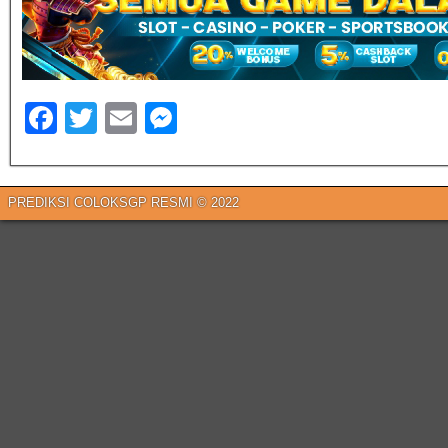
F
T
E
M
a
wi
m
e
c
tt
ail
ss
PREDIKSI COLOKSGP RESMI © 2022
e
er
e
b
n
o
g
o
er
k