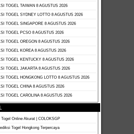
SI TOGEL TAIWAN 8 AGUSTUS 2026
SI TOGEL SYDNEY LOTTO 8 AGUSTUS 2026
SI TOGEL SINGAPORE 8 AGUSTUS 2026
SI TOGEL PCSO 8 AGUSTUS 2026
SI TOGEL OREGON 8 AGUSTUS 2026
SI TOGEL KOREA 8 AGUSTUS 2026
SI TOGEL KENTUCKY 8 AGUSTUS 2026
SI TOGEL JAKARTA 8 AGUSTUS 2026
KSI TOGEL HONGKONG LOTTO 8 AGUSTUS 2026
SI TOGEL CHINA 8 AGUSTUS 2026
SI TOGEL CAROLINA 8 AGUSTUS 2026
L
i Togel Online Akurat | COLOKSGP
rediksi Togel Hongkong Terpercaya