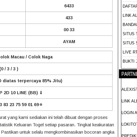
6433
DAFTA
LINK A
433
BANDA
00 33
SITUS 
AYAM
SITUS 
LIVE R
olok Macau / Colok Naga
BUKTI
(0 / 3 / 3 )
PARTN
D diatas terpercaya 85% Jitu)
ALEXIS
 2D 10 LINE (BB) ⇓
LINK A
3 83 23 75 59 01 69🔅
LOGIN 
rat yang kami sediakan ini telah dibuat dengan proses
atistik Keluaran Togel setiap pasaran. Tingkat keakuratan
LOKITO
 Pastikan untuk selalu mengkombinasikan bocoran angka
PREDIK