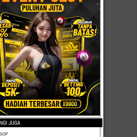
NGI JUGA
SGP