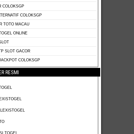
R COLOKSGP
LTERNATIF COLOKSGP
R TOTO MACAU
TOGEL ONLINE
SLOT
TP SLOT GACOR
 JACKPOT COLOKSGP
ER RESMI
TOGEL
LEXISTOGEL
ALEXISTOGEL
TO
SI TOGEL