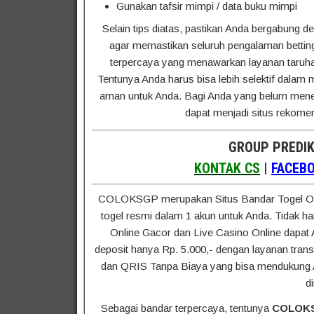
Gunakan tafsir mimpi / data buku mimpi
Selain tips diatas, pastikan Anda bergabung 
agar memastikan seluruh pengalaman betting 
terpercaya yang menawarkan layanan taruh
Tentunya Anda harus bisa lebih selektif dalam
aman untuk Anda. Bagi Anda yang belum menem
dapat menjadi situs rekomen
GROUP PREDIK
KONTAK CS
|
FACEB
COLOKSGP merupakan Situs Bandar Togel Onl
togel resmi dalam 1 akun untuk Anda. Tidak h
Online Gacor dan Live Casino Online dapat
deposit hanya Rp. 5.000,- dengan layanan transa
dan QRIS Tanpa Biaya yang bisa mendukung A
d
Sebagai bandar terpercaya, tentunya
COLOK