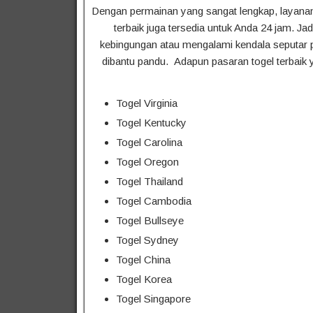
Dengan permainan yang sangat lengkap, layanan
terbaik juga tersedia untuk Anda 24 jam. Jad
kebingungan atau mengalami kendala seputar
dibantu pandu. Adapun pasaran togel terbaik y
Togel Virginia
Togel Kentucky
Togel Carolina
Togel Oregon
Togel Thailand
Togel Cambodia
Togel Bullseye
Togel Sydney
Togel China
Togel Korea
Togel Singapore