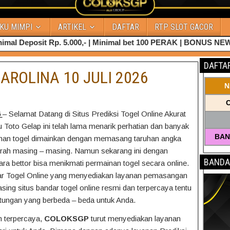
KU MIMPI
ARTIKEL
DAFTAR
RTP SLOT GACOR
t Rp. 5.000,- | Minimal bet 100 PERAK | BONUS NEW MEM
DAFTA
CAROLINA 10 JULI 2026
N
6
– Selamat Datang di Situs Prediksi Togel Online Akurat
 Toto Gelap ini telah lama menarik perhatian dan banyak
BAN
mainan togel dimainkan dengan memasang taruhan angka
aerah masing – masing. Namun sekarang ini dengan
BANDA
a bettor bisa menikmati permainan togel secara online.
r Togel Online yang menyediakan layanan pemasangan
ing situs bandar togel online resmi dan terpercaya tentu
tungan yang berbeda – beda untuk Anda.
n terpercaya,
COLOKSGP
turut menyediakan layanan