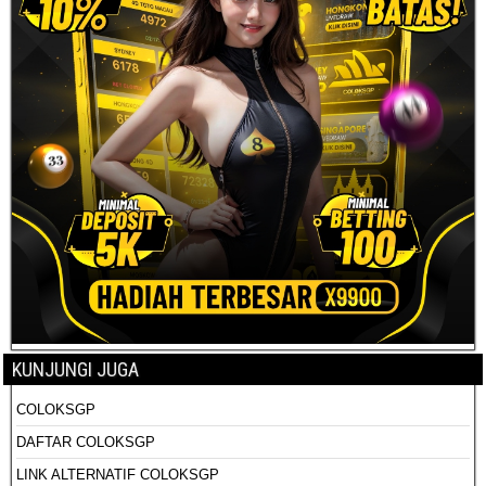
KUNJUNGI JUGA
COLOKSGP
DAFTAR COLOKSGP
LINK ALTERNATIF COLOKSGP