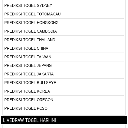
PREDIKSI TOGEL SYDNEY
PREDIKSI TOGEL TOTOMACAU
PREDIKSI TOGEL HONGKONG
PREDIKSI TOGEL CAMBODIA
PREDIKSI TOGEL THAILAND
PREDIKSI TOGEL CHINA
PREDIKSI TOGEL TAIWAN
PREDIKSI TOGEL JEPANG
PREDIKSI TOGEL JAKARTA
PREDIKSI TOGEL BULLSEYE
PREDIKSI TOGEL KOREA
PREDIKSI TOGEL OREGON
PREDIKSI TOGEL PCSO
LIVEDRAW TOGEL HARI INI