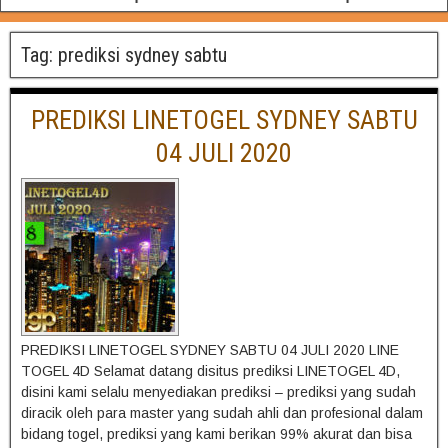
Tag:
prediksi sydney sabtu
PREDIKSI LINETOGEL SYDNEY SABTU
04 JULI 2020
PREDIKSI LINETOGEL SYDNEY SABTU 04 JULI 2020 LINE
TOGEL 4D Selamat datang disitus prediksi LINETOGEL 4D,
disini kami selalu menyediakan prediksi – prediksi yang sudah
diracik oleh para master yang sudah ahli dan profesional dalam
bidang togel, prediksi yang kami berikan 99% akurat dan bisa