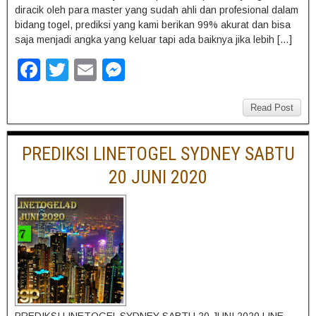
diracik oleh para master yang sudah ahli dan profesional dalam
bidang togel, prediksi yang kami berikan 99% akurat dan bisa
saja menjadi angka yang keluar tapi ada baiknya jika lebih […]
F
T
E
M
a
wi
m
e
c
tt
ail
ss
Read Post
e
er
e
PREDIKSI LINETOGEL SYDNEY SABTU
b
n
20 JUNI 2020
o
g
o
er
k
PREDIKSI LINETOGEL SYDNEY SABTU 20 JUNI 2020 LINE