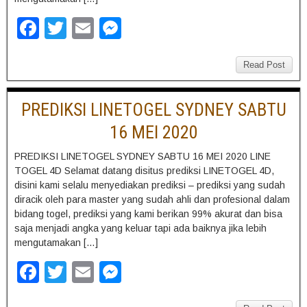
F
T
E
M
a
wi
m
e
c
tt
ail
ss
Read Post
e
er
e
PREDIKSI LINETOGEL SYDNEY SABTU
b
n
16 MEI 2020
o
g
o
er
PREDIKSI LINETOGEL SYDNEY SABTU 16 MEI 2020 LINE
TOGEL 4D Selamat datang disitus prediksi LINETOGEL 4D,
k
disini kami selalu menyediakan prediksi – prediksi yang sudah
diracik oleh para master yang sudah ahli dan profesional dalam
bidang togel, prediksi yang kami berikan 99% akurat dan bisa
saja menjadi angka yang keluar tapi ada baiknya jika lebih
mengutamakan […]
F
T
E
M
a
wi
m
e