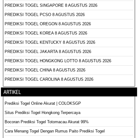
PREDIKSI TOGEL SINGAPORE 8 AGUSTUS 2026
PREDIKSI TOGEL PCSO 8 AGUSTUS 2026
PREDIKSI TOGEL OREGON 8 AGUSTUS 2026
PREDIKSI TOGEL KOREA 8 AGUSTUS 2026
PREDIKSI TOGEL KENTUCKY 8 AGUSTUS 2026
PREDIKSI TOGEL JAKARTA 8 AGUSTUS 2026
PREDIKSI TOGEL HONGKONG LOTTO 8 AGUSTUS 2026
PREDIKSI TOGEL CHINA 8 AGUSTUS 2026
PREDIKSI TOGEL CAROLINA 8 AGUSTUS 2026
ARTIKEL
Prediksi Togel Online Akurat | COLOKSGP
Situs Prediksi Togel Hongkong Terpercaya
Bocoran Prediksi Togel Totomacau Akurat 99%
Cara Menang Togel Dengan Rumus Paito Prediksi Togel