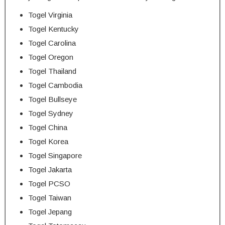
Togel Virginia
Togel Kentucky
Togel Carolina
Togel Oregon
Togel Thailand
Togel Cambodia
Togel Bullseye
Togel Sydney
Togel China
Togel Korea
Togel Singapore
Togel Jakarta
Togel PCSO
Togel Taiwan
Togel Jepang