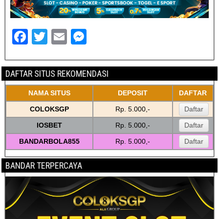
F
T
E
M
a
wi
m
e
c
tt
ail
ss
DAFTAR SITUS REKOMENDASI
e
er
e
NAMA SITUS
DEPOSIT
DAFTAR
b
n
COLOKSGP
Rp. 5.000,-
Daftar
o
g
IOSBET
Rp. 5.000,-
Daftar
o
er
BANDARBOLA855
k
Rp. 5.000,-
Daftar
BANDAR TERPERCAYA