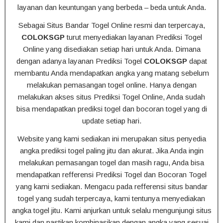
layanan dan keuntungan yang berbeda – beda untuk Anda.
Sebagai Situs Bandar Togel Online resmi dan terpercaya,
COLOKSGP
turut menyediakan layanan Prediksi Togel
Online yang disediakan setiap hari untuk Anda. Dimana
dengan adanya layanan Prediksi Togel
COLOKSGP
dapat
membantu Anda mendapatkan angka yang matang sebelum
melakukan pemasangan togel online. Hanya dengan
melakukan akses situs Prediksi Togel Online, Anda sudah
bisa mendapatkan prediksi togel dan bocoran togel yang di
update setiap hari.
Website yang kami sediakan ini merupakan situs penyedia
angka prediksi togel paling jitu dan akurat. Jika Anda ingin
melakukan pemasangan togel dan masih ragu, Anda bisa
mendapatkan refferensi Prediksi Togel dan Bocoran Togel
yang kami sediakan. Mengacu pada refferensi situs bandar
togel yang sudah terpercaya, kami tentunya menyediakan
angka togel jitu. Kami anjurkan untuk selalu mengunjungi situs
kami dan pastikan kombinasikan dengan angka yang sesuai