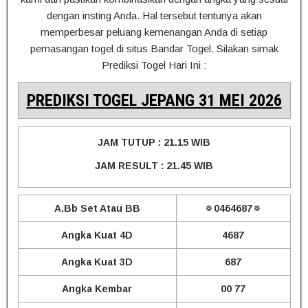
dengan insting Anda. Hal tersebut tentunya akan
memperbesar peluang kemenangan Anda di setiap
pemasangan togel di situs Bandar Togel. Silakan simak
Prediksi Togel Hari Ini :
PREDIKSI TOGEL JEPANG 31 MEI 2026
JAM TUTUP : 21.15 WIB
JAM RESULT : 21.45 WIB
A.Bb Set Atau BB
🔅0464687🔅
Angka Kuat 4D
4687
Angka Kuat 3D
687
Angka Kembar
00 77