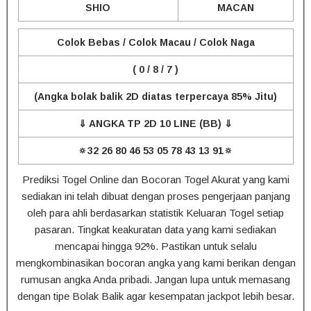
SHIO
MACAN
Colok Bebas / Colok Macau / Colok Naga
( 0 / 8 / 7 )
(Angka bolak balik 2D diatas terpercaya 85% Jitu)
⇓ ANGKA TP 2D 10 LINE (BB) ⇓
🔅32 26 80 46 53 05 78 43 13 91🔅
Prediksi Togel Online dan Bocoran Togel Akurat yang kami
sediakan ini telah dibuat dengan proses pengerjaan panjang
oleh para ahli berdasarkan statistik Keluaran Togel setiap
pasaran. Tingkat keakuratan data yang kami sediakan
mencapai hingga 92%. Pastikan untuk selalu
mengkombinasikan bocoran angka yang kami berikan dengan
rumusan angka Anda pribadi. Jangan lupa untuk memasang
dengan tipe Bolak Balik agar kesempatan jackpot lebih besar.