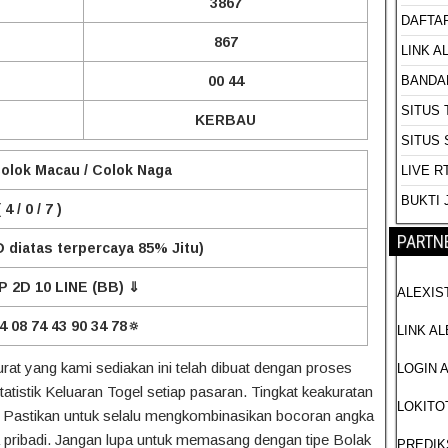
3867
DAFTA
867
LINK A
00 44
BANDA
SITUS 
KERBAU
SITUS 
olok Macau / Colok Naga
LIVE R
BUKTI
( 4 / 0 / 7 )
PARTN
D diatas terpercaya 85% Jitu)
 2D 10 LINE (BB) ⇓
ALEXIS
4 08 74 43 90 34 78🔅
LINK A
rat yang kami sediakan ini telah dibuat dengan proses
LOGIN 
atistik Keluaran Togel setiap pasaran. Tingkat keakuratan
LOKITO
 Pastikan untuk selalu mengkombinasikan bocoran angka
pribadi. Jangan lupa untuk memasang dengan tipe Bolak
PREDIK