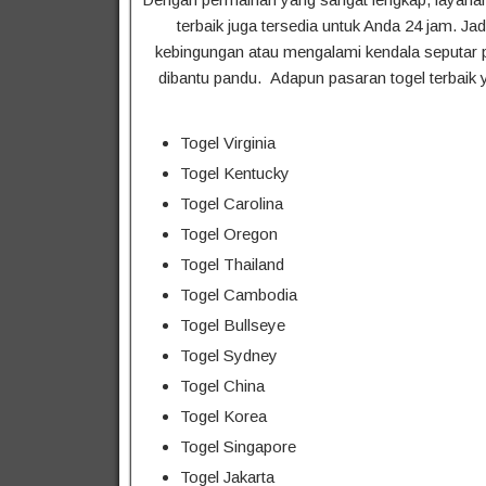
terbaik juga tersedia untuk Anda 24 jam. Jad
kebingungan atau mengalami kendala seputar
dibantu pandu. Adapun pasaran togel terbaik y
Togel Virginia
Togel Kentucky
Togel Carolina
Togel Oregon
Togel Thailand
Togel Cambodia
Togel Bullseye
Togel Sydney
Togel China
Togel Korea
Togel Singapore
Togel Jakarta