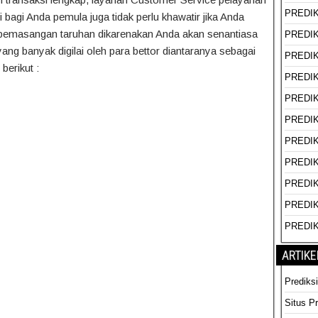
PREDIK
i bagi Anda pemula juga tidak perlu khawatir jika Anda
 pemasangan taruhan dikarenakan Anda akan senantiasa
PREDIK
ang banyak digilai oleh para bettor diantaranya sebagai
PREDIK
berikut :
PREDIK
PREDIK
PREDIK
PREDIK
PREDIK
PREDIK
PREDI
PREDIK
ARTIKE
Prediks
Situs P