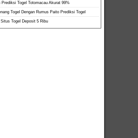
 Prediksi Togel Totomacau Akurat 99%
nang Togel Dengan Rumus Paito Prediksi Togel
 Situs Togel Deposit 5 Ribu