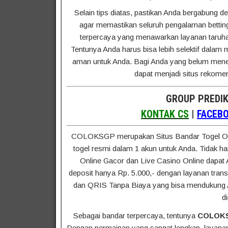
Selain tips diatas, pastikan Anda bergabung 
agar memastikan seluruh pengalaman betting 
terpercaya yang menawarkan layanan taruh
Tentunya Anda harus bisa lebih selektif dalam
aman untuk Anda. Bagi Anda yang belum menem
dapat menjadi situs rekomen
GROUP PREDIK
KONTAK CS
|
FACEB
COLOKSGP merupakan Situs Bandar Togel Onl
togel resmi dalam 1 akun untuk Anda. Tidak h
Online Gacor dan Live Casino Online dapat
deposit hanya Rp. 5.000,- dengan layanan transa
dan QRIS Tanpa Biaya yang bisa mendukung A
d
Sebagai bandar terpercaya, tentunya
COLOK
Dengan permainan yang sangat lengkap, layanan