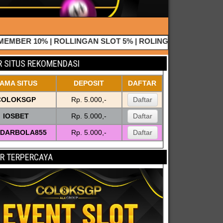
ER 10% | ROLLINGAN SLOT 5% | ROLINGAN CASINO 0.75% | 
R SITUS REKOMENDASI
AMA SITUS
DEPOSIT
DAFTAR
COLOKSGP
Rp. 5.000,-
Daftar
IOSBET
Rp. 5.000,-
Daftar
DARBOLA855
Rp. 5.000,-
Daftar
R TERPERCAYA