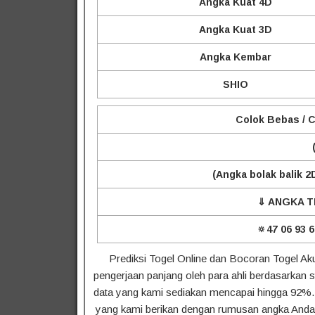
Angka Kuat 4D
Angka Kuat 3D
Angka Kembar
SHIO
Colok Bebas / C
(Angka bolak balik 2
⇓ ANGKA TP
🔅47 06 93 6
Prediksi Togel Online dan Bocoran Togel Aku
pengerjaan panjang oleh para ahli berdasarkan st
data yang kami sediakan mencapai hingga 92%.
yang kami berikan dengan rumusan angka Anda 