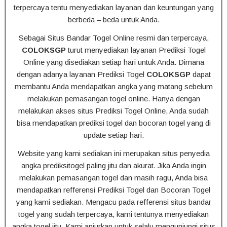
terpercaya tentu menyediakan layanan dan keuntungan yang
berbeda – beda untuk Anda.
Sebagai Situs Bandar Togel Online resmi dan terpercaya,
COLOKSGP
turut menyediakan layanan Prediksi Togel
Online yang disediakan setiap hari untuk Anda. Dimana
dengan adanya layanan Prediksi Togel
COLOKSGP
dapat
membantu Anda mendapatkan angka yang matang sebelum
melakukan pemasangan togel online. Hanya dengan
melakukan akses situs Prediksi Togel Online, Anda sudah
bisa mendapatkan prediksi togel dan bocoran togel yang di
update setiap hari.
Website yang kami sediakan ini merupakan situs penyedia
angka prediksitogel paling jitu dan akurat. Jika Anda ingin
melakukan pemasangan togel dan masih ragu, Anda bisa
mendapatkan refferensi Prediksi Togel dan Bocoran Togel
yang kami sediakan. Mengacu pada refferensi situs bandar
togel yang sudah terpercaya, kami tentunya menyediakan
angka togel jitu. Kami anjurkan untuk selalu mengunjungi situs