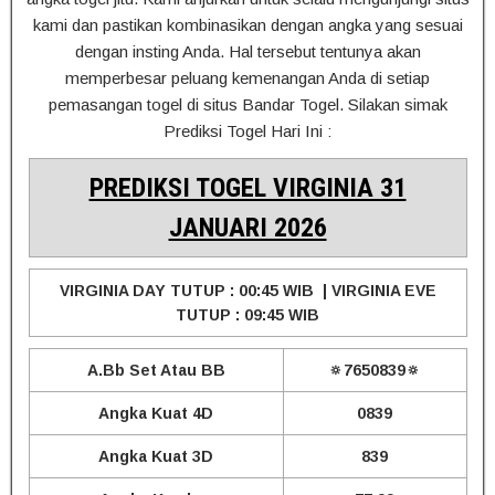
kami dan pastikan kombinasikan dengan angka yang sesuai
dengan insting Anda. Hal tersebut tentunya akan
memperbesar peluang kemenangan Anda di setiap
pemasangan togel di situs Bandar Togel. Silakan simak
Prediksi Togel Hari Ini :
PREDIKSI TOGEL VIRGINIA 31
JANUARI 2026
VIRGINIA DAY TUTUP : 00:45 WIB | VIRGINIA EVE
TUTUP : 09:45 WIB
A.Bb Set Atau BB
🔅7650839🔅
Angka Kuat 4D
0839
Angka Kuat 3D
839