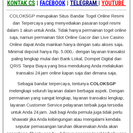
KONTAK CS
|
FACEBOOK
|
TELEGRAM
|
YOUTUBE
COLOKSGP merupakan Situs Bandar Togel Online Resmi
dan Terpercaya yang menyediakan pasaran togel resmi
dalam 1 akun untuk Anda. Tidak hanya permainan togel online
saja, namun permainan Slot Online Gacor dan Live Casino
Online dapat Anda mainkan hanya dengan satu akses saja.
Minimal deposit hanya Rp. 5.000,- dengan layanan transaksi
paling lengkap mulai dari Bank Lokal, Dompet Digital dan
QRIS Tanpa Biaya yang bisa mendukung Anda melakukan
transaksi 24 jam online kapan saja dan dimana saja.
Sebagai bandar terpercaya, tentunya
COLOKSGP
melengkapi seluruh layanan dalam berbagai aspek. Dengan
permainan yang sangat lengkap, layanan transaksi lengkap,
layanan Customer Service pelayanan terbaik juga tersedia
untuk Anda 24 jam. Jadi bagi Anda pemula juga tidak perlu
khawatir jika Anda kebingungan atau mengalami kendala
seputar pemasangan taruhan dikarenakan Anda akan