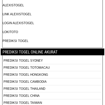
ALEXISTOGEL
LINK ALEXISTOGEL
LOGIN ALEXISTOGEL
LOKITOTO
PREDIKSI TOGEL
PREDIKSI TOGEL ONLINE AKURAT
PREDIKSI TOGEL SYDNEY
PREDIKSI TOGEL TOTOMACAU
PREDIKSI TOGEL HONGKONG
PREDIKSI TOGEL CAMBODIA
PREDIKSI TOGEL THAILAND
PREDIKSI TOGEL CHINA
PREDIKSI TOGEL TAIWAN