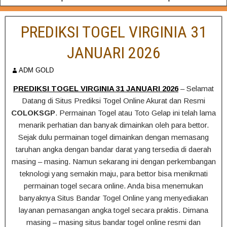
PREDIKSI TOGEL VIRGINIA 31
JANUARI 2026
ADM GOLD
PREDIKSI TOGEL VIRGINIA 31 JANUARI
2026
– Selamat
Datang di Situs Prediksi Togel Online Akurat dan Resmi
COLOKSGP
. Permainan Togel atau Toto Gelap ini telah lama
menarik perhatian dan banyak dimainkan oleh para bettor.
Sejak dulu permainan togel dimainkan dengan memasang
taruhan angka dengan bandar darat yang tersedia di daerah
masing – masing. Namun sekarang ini dengan perkembangan
teknologi yang semakin maju, para bettor bisa menikmati
permainan togel secara online. Anda bisa menemukan
banyaknya Situs Bandar Togel Online yang menyediakan
layanan pemasangan angka togel secara praktis. Dimana
masing – masing situs bandar togel online resmi dan