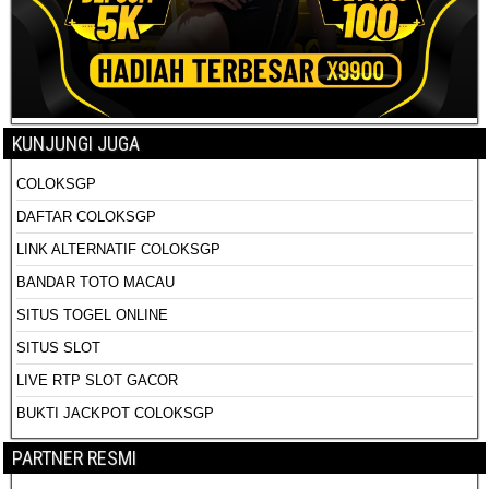
KUNJUNGI JUGA
COLOKSGP
DAFTAR COLOKSGP
LINK ALTERNATIF COLOKSGP
BANDAR TOTO MACAU
SITUS TOGEL ONLINE
SITUS SLOT
LIVE RTP SLOT GACOR
BUKTI JACKPOT COLOKSGP
PARTNER RESMI