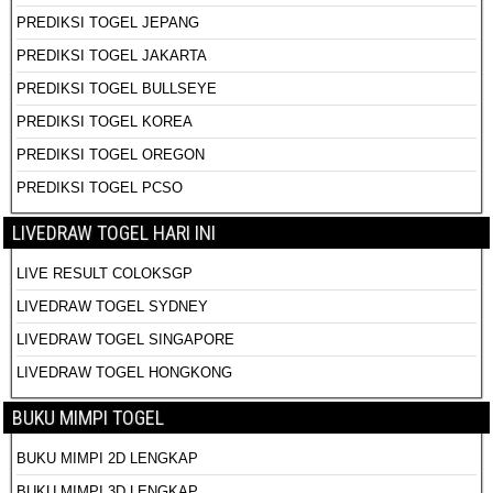
PREDIKSI TOGEL JEPANG
PREDIKSI TOGEL JAKARTA
PREDIKSI TOGEL BULLSEYE
PREDIKSI TOGEL KOREA
PREDIKSI TOGEL OREGON
PREDIKSI TOGEL PCSO
LIVEDRAW TOGEL HARI INI
LIVE RESULT COLOKSGP
LIVEDRAW TOGEL SYDNEY
LIVEDRAW TOGEL SINGAPORE
LIVEDRAW TOGEL HONGKONG
BUKU MIMPI TOGEL
BUKU MIMPI 2D LENGKAP
BUKU MIMPI 3D LENGKAP