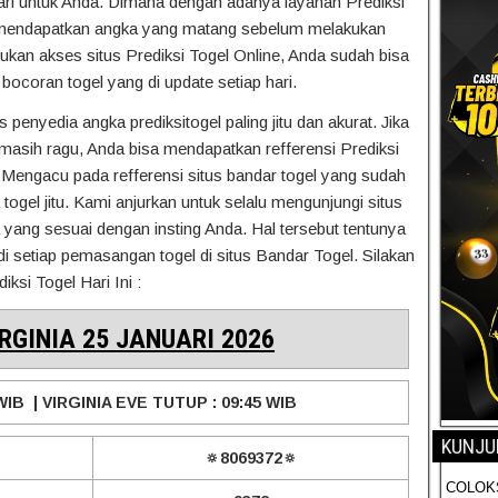
hari untuk Anda. Dimana dengan adanya layanan Prediksi
endapatkan angka yang matang sebelum melakukan
kan akses situs Prediksi Togel Online, Anda sudah bisa
bocoran togel yang di update setiap hari.
penyedia angka prediksitogel paling jitu dan akurat. Jika
asih ragu, Anda bisa mendapatkan refferensi Prediksi
Mengacu pada refferensi situs bandar togel yang sudah
ogel jitu. Kami anjurkan untuk selalu mengunjungi situs
yang sesuai dengan insting Anda. Hal tersebut tentunya
setiap pemasangan togel di situs Bandar Togel. Silakan
iksi Togel Hari Ini :
IRGINIA 25 JANUARI 2026
WIB | VIRGINIA EVE TUTUP : 09:45 WIB
KUNJU
🔅8069372🔅
COLOK