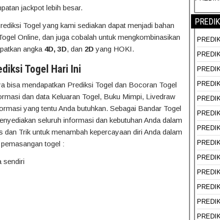
patan jackpot lebih besar.
PREDIK
ediksi Togel yang kami sediakan dapat menjadi bahan
ogel Online, dan juga cobalah untuk mengkombinasikan
PREDI
apatkan angka
4D, 3D
, dan
2D
yang HOKI.
PREDI
diksi Togel Hari Ini
PREDI
PREDI
anya bisa mendapatkan Prediksi Togel dan Bocoran Togel
ormasi dan data Keluaran Togel, Buku Mimpi, Livedraw
PREDIK
nformasi yang tentu Anda butuhkan. Sebagai Bandar Togel
PREDIK
enyediakan seluruh informasi dan kebutuhan Anda dalam
PREDIK
ps dan Trik untuk menambah kepercayaan diri Anda dalam
PREDI
 pemasangan togel :
PREDI
 sendiri
PREDI
PREDI
PREDI
PREDI