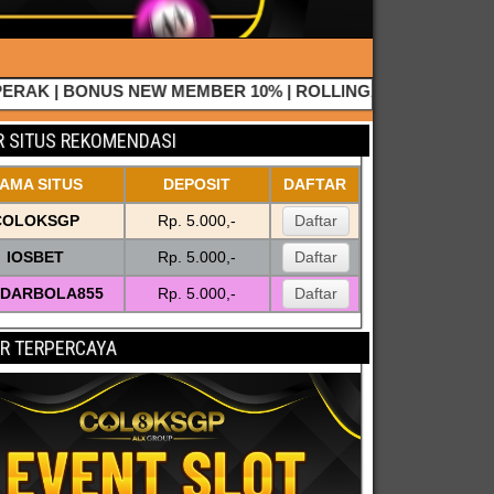
K | BONUS NEW MEMBER 10% | ROLLINGAN SLOT 5% | ROLIN
R SITUS REKOMENDASI
AMA SITUS
DEPOSIT
DAFTAR
COLOKSGP
Rp. 5.000,-
Daftar
IOSBET
Rp. 5.000,-
Daftar
DARBOLA855
Rp. 5.000,-
Daftar
R TERPERCAYA