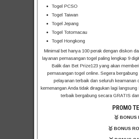
Togel PCSO
Togel Taiwan
Togel Jepang
Togel Totomacau
Togel Hongkong
Minimal bet hanya 100 perak dengan diskon dan
layanan pemasangan togel paling lengkap 9 dig
Balik dan Bet Prize123 yang akan member
pemasangan togel online. Segera bergabun
pelayanan terbaik dan seluruh keamanan 
kemenangan Anda tidak diragukan lagi langsung
terbaik bergabung secara GRATIS dan 
PROMO TE
🥇 BONUS
🥇 BONUS R