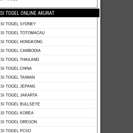
SI TOGEL ONLINE AKURAT
KSI TOGEL SYDNEY
KSI TOGEL TOTOMACAU
KSI TOGEL HONGKONG
KSI TOGEL CAMBODIA
SI TOGEL THAILAND
SI TOGEL CHINA
SI TOGEL TAIWAN
KSI TOGEL JEPANG
KSI TOGEL JAKARTA
KSI TOGEL BULLSEYE
KSI TOGEL KOREA
KSI TOGEL OREGON
KSI TOGEL PCSO