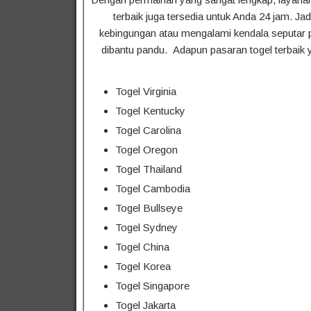
terbaik juga tersedia untuk Anda 24 jam. Jad
kebingungan atau mengalami kendala seputar
dibantu pandu. Adapun pasaran togel terbaik y
Togel Virginia
Togel Kentucky
Togel Carolina
Togel Oregon
Togel Thailand
Togel Cambodia
Togel Bullseye
Togel Sydney
Togel China
Togel Korea
Togel Singapore
Togel Jakarta