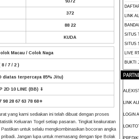
9372
DAFTA
372
LINK A
88 22
BANDA
SITUS 
KUDA
SITUS 
olok Macau / Colok Naga
LIVE R
BUKTI
( 8 / 7 / 2 )
PARTN
D diatas terpercaya 85% Jitu)
 2D 10 LINE (BB) ⇓
ALEXIS
7 98 28 67 63 78 68🔅
LINK A
rat yang kami sediakan ini telah dibuat dengan proses
LOGIN 
atistik Keluaran Togel setiap pasaran. Tingkat keakuratan
LOKITO
 Pastikan untuk selalu mengkombinasikan bocoran angka
pribadi. Jangan lupa untuk memasang dengan tipe Bolak
PREDIK