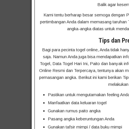
Balik agar kesem
Kami tentu berharap besar semoga dengan Pr
pertimbangan Anda dalam memasang taruhan T
angka-angka diatas untuk mend
Tips dan Pre
Bagi para pecinta togel online, Anda tidak h
saja. Namun Anda juga bisa mendapatkan inf
Togel, Data Togel Hari Ini, Paito dan banyak i
Online Resmi dan Terpercaya, tentunya akan m
pemasangan angka. Berikut ini kami berikan Ti
melakukan
Pastikan untuk mengutamakan feeling Anda
Manfaatkan data keluaran togel
Gunakan rumus paito angka
Pasang angka keberuntungan Anda
Gunakan tafsir mimpi / data buku mimpi