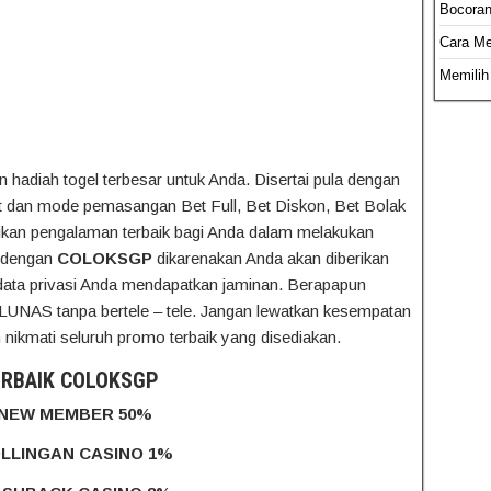
Bocoran
Cara Me
Memilih
 hadiah togel terbesar untuk Anda. Disertai pula dengan
it dan mode pemasangan Bet Full, Bet Diskon, Bet Bolak
ikan pengalaman terbaik bagi Anda dalam melakukan
g dengan
COLOKSGP
dikarenakan Anda akan diberikan
data privasi Anda mendapatkan jaminan. Berapapun
 LUNAS tanpa bertele – tele. Jangan lewatkan kesempatan
nikmati seluruh promo terbaik yang disediakan.
RBAIK COLOKSGP
 NEW MEMBER 50%
OLLINGAN CASINO 1%