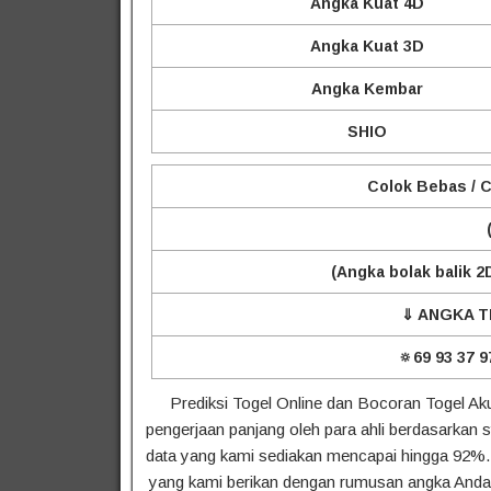
Angka Kuat 4D
Angka Kuat 3D
Angka Kembar
SHIO
Colok Bebas / C
(Angka bolak balik 2
⇓ ANGKA TP
🔅69 93 37 9
Prediksi Togel Online dan Bocoran Togel Aku
pengerjaan panjang oleh para ahli berdasarkan st
data yang kami sediakan mencapai hingga 92%.
yang kami berikan dengan rumusan angka Anda 