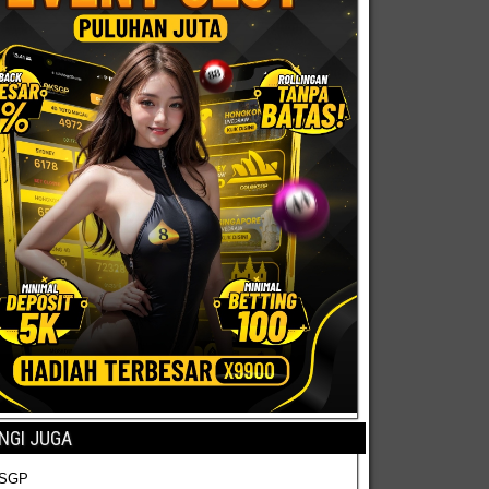
NGI JUGA
SGP