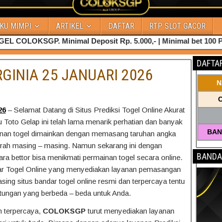
KU MIMPI
ARTIKEL
DAFTAR
RTP SLOT GACOR
P. Minimal Deposit Rp. 5.000,- | Minimal bet 100 PERA
DAFTA
RGINIA 25 JANUARI 2026
N
26
– Selamat Datang di Situs Prediksi Togel Online Akurat
 Toto Gelap ini telah lama menarik perhatian dan banyak
BAN
mainan togel dimainkan dengan memasang taruhan angka
aerah masing – masing. Namun sekarang ini dengan
BANDA
a bettor bisa menikmati permainan togel secara online.
r Togel Online yang menyediakan layanan pemasangan
ing situs bandar togel online resmi dan terpercaya tentu
tungan yang berbeda – beda untuk Anda.
n terpercaya,
COLOKSGP
turut menyediakan layanan