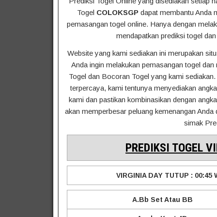
Prediksi Togel Online yang disediakan setiap 
Togel
COLOKSGP
dapat membantu Anda m
pemasangan togel online. Hanya dengan melaku
mendapatkan prediksi togel dan 
Website yang kami sediakan ini merupakan situs 
Anda ingin melakukan pemasangan togel dan m
Togel dan Bocoran Togel yang kami sediakan. 
terpercaya, kami tentunya menyediakan angka t
kami dan pastikan kombinasikan dengan angka 
akan memperbesar peluang kemenangan Anda di 
simak Pred
PREDIKSI TOGEL V
VIRGINIA DAY TUTUP : 00:45 
A.Bb Set Atau BB