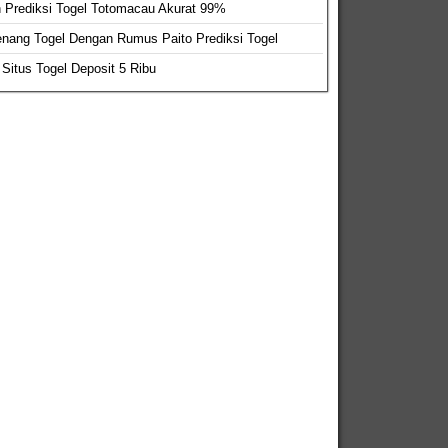
 Prediksi Togel Totomacau Akurat 99%
nang Togel Dengan Rumus Paito Prediksi Togel
 Situs Togel Deposit 5 Ribu