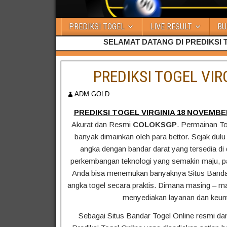
PREDIKSI TOGEL
LIVE RESULT
BU
SELAMAT DATANG DI PREDIKSI TOGEL COLOKS
PREDIKSI TOGEL VIR
ADM GOLD
PREDIKSI TOGEL VIRGINIA 18
NOVEMBER
Akurat dan Resmi
COLOKSGP
. Permainan To
banyak dimainkan oleh para bettor. Sejak du
angka dengan bandar darat yang tersedia d
perkembangan teknologi yang semakin maju, par
Anda bisa menemukan banyaknya Situs Banda
angka togel secara praktis. Dimana masing – mas
menyediakan layanan dan keun
Sebagai Situs Bandar Togel Online resmi da