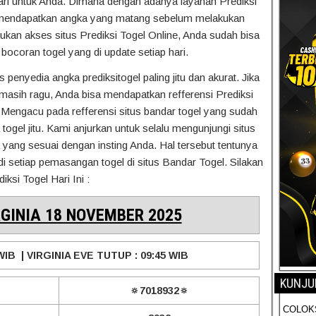
hari untuk Anda. Dimana dengan adanya layanan Prediksi
endapatkan angka yang matang sebelum melakukan
kan akses situs Prediksi Togel Online, Anda sudah bisa
bocoran togel yang di update setiap hari.
penyedia angka prediksitogel paling jitu dan akurat. Jika
asih ragu, Anda bisa mendapatkan refferensi Prediksi
Mengacu pada refferensi situs bandar togel yang sudah
ogel jitu. Kami anjurkan untuk selalu mengunjungi situs
yang sesuai dengan insting Anda. Hal tersebut tentunya
setiap pemasangan togel di situs Bandar Togel. Silakan
iksi Togel Hari Ini :
RGINIA 18 NOVEMBER 2025
WIB | VIRGINIA EVE TUTUP : 09:45 WIB
KUNJU
🔅7018932🔅
COLOK