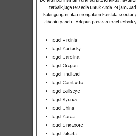
terbaik juga tersedia untuk Anda 24 jam. Jad
kebingungan atau mengalami kendala seputar
dibantu pandu. Adapun pasaran togel terbaik y
Togel Virginia
Togel Kentucky
Togel Carolina
Togel Oregon
Togel Thailand
Togel Cambodia
Togel Bullseye
Togel Sydney
Togel China
Togel Korea
Togel Singapore
Togel Jakarta