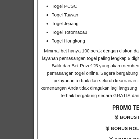
Togel PCSO
Togel Taiwan
Togel Jepang
Togel Totomacau
Togel Hongkong
Minimal bet hanya 100 perak dengan diskon dan
layanan pemasangan togel paling lengkap 9 dig
Balik dan Bet Prize123 yang akan member
pemasangan togel online. Segera bergabun
pelayanan terbaik dan seluruh keamanan 
kemenangan Anda tidak diragukan lagi langsung
terbaik bergabung secara GRATIS dan 
PROMO TE
🥇 BONUS
🥇 BONUS ROL