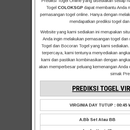
Prediksi Togel Online yang disediakan setiap 
Togel
COLOKSGP
dapat membantu Anda m
pemasangan togel online. Hanya dengan melaku
mendapatkan prediksi togel dan 
Website yang kami sediakan ini merupakan situs 
Anda ingin melakukan pemasangan togel dan m
Togel dan Bocoran Togel yang kami sediakan. 
terpercaya, kami tentunya menyediakan angka t
kami dan pastikan kombinasikan dengan angka 
akan memperbesar peluang kemenangan Anda di 
simak Pred
PREDIKSI TOGEL VI
VIRGINIA DAY TUTUP : 00:45 
A.Bb Set Atau BB