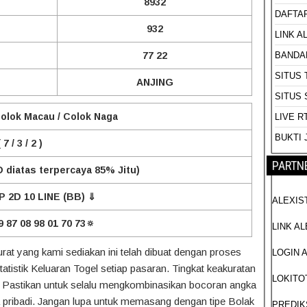
8932
DAFTA
932
LINK A
77 22
BANDA
SITUS 
ANJING
SITUS 
olok Macau / Colok Naga
LIVE R
BUKTI
( 7 / 3 / 2 )
PARTN
D diatas terpercaya 85% Jitu)
 2D 10 LINE (BB) ⇓
ALEXIS
9 87 08 98 01 70 73🔅
LINK A
rat yang kami sediakan ini telah dibuat dengan proses
LOGIN 
atistik Keluaran Togel setiap pasaran. Tingkat keakuratan
LOKITO
 Pastikan untuk selalu mengkombinasikan bocoran angka
pribadi. Jangan lupa untuk memasang dengan tipe Bolak
PREDIK