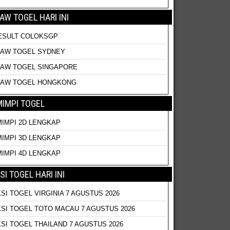
AW TOGEL HARI INI
RESULT COLOKSGP
RAW TOGEL SYDNEY
RAW TOGEL SINGAPORE
RAW TOGEL HONGKONG
MIMPI TOGEL
MIMPI 2D LENGKAP
MIMPI 3D LENGKAP
MIMPI 4D LENGKAP
SI TOGEL HARI INI
SI TOGEL VIRGINIA 7 AGUSTUS 2026
SI TOGEL TOTO MACAU 7 AGUSTUS 2026
SI TOGEL THAILAND 7 AGUSTUS 2026