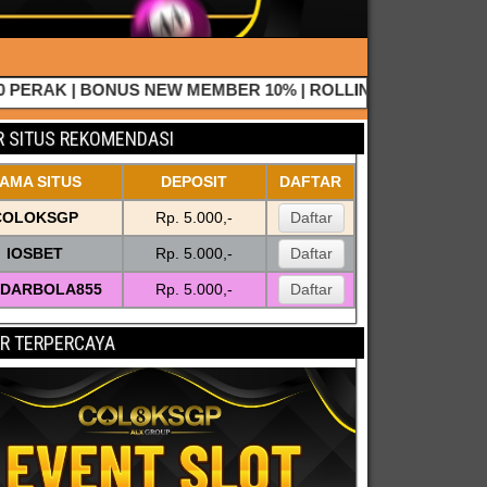
AK | BONUS NEW MEMBER 10% | ROLLINGAN SLOT 5% | ROLIN
R SITUS REKOMENDASI
AMA SITUS
DEPOSIT
DAFTAR
COLOKSGP
Rp. 5.000,-
Daftar
IOSBET
Rp. 5.000,-
Daftar
DARBOLA855
Rp. 5.000,-
Daftar
R TERPERCAYA