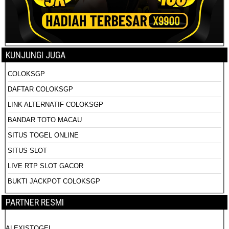
KUNJUNGI JUGA
COLOKSGP
DAFTAR COLOKSGP
LINK ALTERNATIF COLOKSGP
BANDAR TOTO MACAU
SITUS TOGEL ONLINE
SITUS SLOT
LIVE RTP SLOT GACOR
BUKTI JACKPOT COLOKSGP
PARTNER RESMI
ALEXISTOGEL