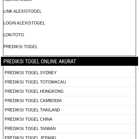
LINK ALEXISTOGEL
LOGIN ALEXISTOGEL
LOKITOTO
PREDIKSI TOGEL
PREDIKSI TOGEL ONLINE AKURAT
PREDIKSI TOGEL SYDNEY
PREDIKSI TOGEL TOTOMACAU
PREDIKSI TOGEL HONGKONG
PREDIKSI TOGEL CAMBODIA
PREDIKSI TOGEL THAILAND
PREDIKSI TOGEL CHINA
PREDIKSI TOGEL TAIWAN
PREDIKSI TOGEL JEPANG