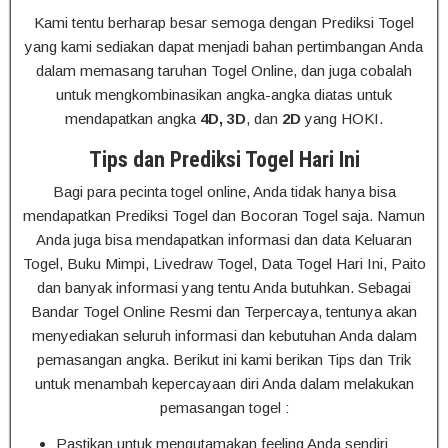
Kami tentu berharap besar semoga dengan Prediksi Togel
yang kami sediakan dapat menjadi bahan pertimbangan Anda
dalam memasang taruhan Togel Online, dan juga cobalah
untuk mengkombinasikan angka-angka diatas untuk
mendapatkan angka
4D, 3D
, dan
2D
yang HOKI.
Tips dan Prediksi Togel Hari Ini
Bagi para pecinta togel online, Anda tidak hanya bisa
mendapatkan Prediksi Togel dan Bocoran Togel saja. Namun
Anda juga bisa mendapatkan informasi dan data Keluaran
Togel, Buku Mimpi, Livedraw Togel, Data Togel Hari Ini, Paito
dan banyak informasi yang tentu Anda butuhkan. Sebagai
Bandar Togel Online Resmi dan Terpercaya, tentunya akan
menyediakan seluruh informasi dan kebutuhan Anda dalam
pemasangan angka. Berikut ini kami berikan Tips dan Trik
untuk menambah kepercayaan diri Anda dalam melakukan
pemasangan togel :
Pastikan untuk mengutamakan feeling Anda sendiri