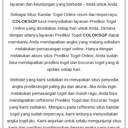
layanan dan keuntungan yang berbeda – beda untuk Anda.
Sebagai Situs Bandar Togel Online resmi dan terpercaya,
COLOKSGP
turut menyediakan layanan Prediksi Togel
Online yang disediakan setiap hari untuk Anda. Dimana
dengan adanya layanan Prediksi Togel
COLOKSGP
dapat
membantu Anda mendapatkan angka yang matang sebelum
melakukan pemasangan togel online. Hanya dengan
melakukan akses situs Prediksi Togel Online, Anda sudah
bisa mendapatkan prediksi togel dan bocoran togel yang di
update setiap hari.
Website yang kami sediakan ini merupakan situs penyedia
angka prediksitogel paling jitu dan akurat. Jika Anda ingin
melakukan pemasangan togel dan masih ragu, Anda bisa
mendapatkan refferensi Prediksi Togel dan Bocoran Togel
yang kami sediakan. Mengacu pada refferensi situs bandar
togel yang sudah terpercaya, kami tentunya menyediakan
angka togel jitu. Kami anjurkan untuk selalu mengunjungi situs
kami dan pastikan kombinasikan dengan angka yang sesuai