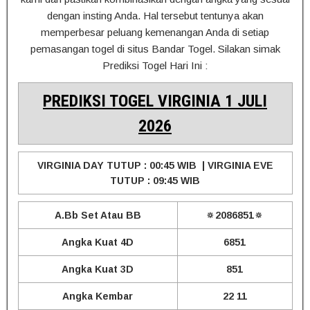
dengan insting Anda. Hal tersebut tentunya akan
memperbesar peluang kemenangan Anda di setiap
pemasangan togel di situs Bandar Togel. Silakan simak
Prediksi Togel Hari Ini :
PREDIKSI TOGEL VIRGINIA 1 JULI
2026
VIRGINIA DAY TUTUP : 00:45 WIB | VIRGINIA EVE
TUTUP : 09:45 WIB
A.Bb Set Atau BB
🔅2086851🔅
Angka Kuat 4D
6851
Angka Kuat 3D
851
Angka Kembar
22 11