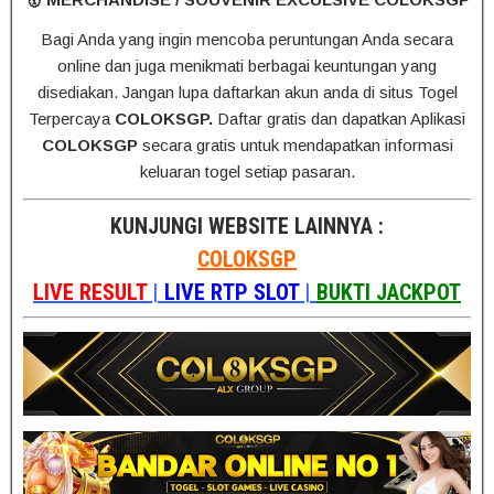
Bagi Anda yang ingin mencoba peruntungan Anda secara
online dan juga menikmati berbagai keuntungan yang
disediakan. Jangan lupa daftarkan akun anda di situs Togel
Terpercaya
COLOKSGP.
Daftar gratis dan dapatkan Aplikasi
COLOKSGP
secara gratis untuk mendapatkan informasi
keluaran togel setiap pasaran.
KUNJUNGI WEBSITE LAINNYA :
COLOKSGP
LIVE RESULT
|
LIVE RTP SLOT
|
BUKTI JACKPOT