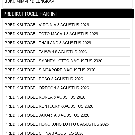
BUKU MIMPI 4D LENGKAP
PREDIKSI TOGEL HARI INI
PREDIKSI TOGEL VIRGINIA 8 AGUSTUS 2026
PREDIKSI TOGEL TOTO MACAU 8 AGUSTUS 2026
PREDIKSI TOGEL THAILAND 8 AGUSTUS 2026
PREDIKSI TOGEL TAIWAN 8 AGUSTUS 2026
PREDIKSI TOGEL SYDNEY LOTTO 8 AGUSTUS 2026
PREDIKSI TOGEL SINGAPORE 8 AGUSTUS 2026
PREDIKSI TOGEL PCSO 8 AGUSTUS 2026
PREDIKSI TOGEL OREGON 8 AGUSTUS 2026
PREDIKSI TOGEL KOREA 8 AGUSTUS 2026
PREDIKSI TOGEL KENTUCKY 8 AGUSTUS 2026
PREDIKSI TOGEL JAKARTA 8 AGUSTUS 2026
PREDIKSI TOGEL HONGKONG LOTTO 8 AGUSTUS 2026
PREDIKSI TOGEL CHINA 8 AGUSTUS 2026