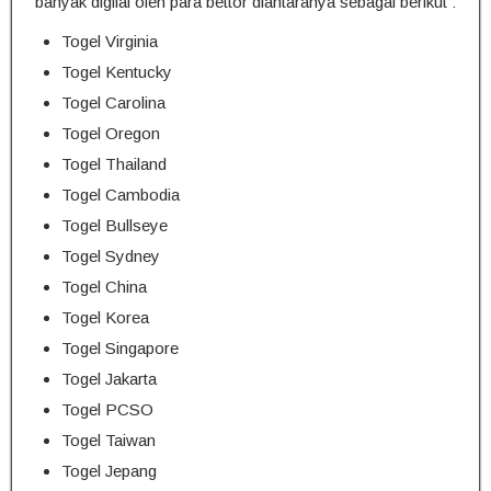
banyak digilai oleh para bettor diantaranya sebagai berikut :
Togel Virginia
Togel Kentucky
Togel Carolina
Togel Oregon
Togel Thailand
Togel Cambodia
Togel Bullseye
Togel Sydney
Togel China
Togel Korea
Togel Singapore
Togel Jakarta
Togel PCSO
Togel Taiwan
Togel Jepang