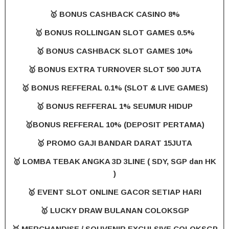
🥇 BONUS CASHBACK CASINO 8%
🥇 BONUS ROLLINGAN SLOT GAMES 0.5%
🥇 BONUS CASHBACK SLOT GAMES 10%
🥇 BONUS EXTRA TURNOVER SLOT 500 JUTA
🥇 BONUS REFFERAL 0.1% (SLOT & LIVE GAMES)
🥇 BONUS REFFERAL 1% SEUMUR HIDUP
🥇BONUS REFFERAL 10% (DEPOSIT PERTAMA)
🥇 PROMO GAJI BANDAR DARAT 15JUTA
🥇 LOMBA TEBAK ANGKA 3D 3LINE ( SDY, SGP dan HK
)
🥇 EVENT SLOT ONLINE GACOR SETIAP HARI
🥇 LUCKY DRAW BULANAN COLOKSGP
🥇 MERCHANDISE / SOUVENIR EXCULSIVE COLOKSGP