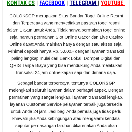
KONTAK CS
|
FACEBOOK
|
TELEGRAM
|
YOUTUBE
COLOKSGP merupakan Situs Bandar Togel Online Resmi
dan Terpercaya yang menyediakan pasaran togel resmi
dalam 1 akun untuk Anda. Tidak hanya permainan togel online
saja, namun permainan Slot Online Gacor dan Live Casino
Online dapat Anda mainkan hanya dengan satu akses saja.
Minimal deposit hanya Rp. 5.000,- dengan layanan transaksi
paling lengkap mulai dari Bank Lokal, Dompet Digital dan
QRIS Tanpa Biaya yang bisa mendukung Anda melakukan
transaksi 24 jam online kapan saja dan dimana saja.
Sebagai bandar terpercaya, tentunya
COLOKSGP
melengkapi seluruh layanan dalam berbagai aspek. Dengan
permainan yang sangat lengkap, layanan transaksi lengkap,
layanan Customer Service pelayanan terbaik juga tersedia
untuk Anda 24 jam. Jadi bagi Anda pemula juga tidak perlu
khawatir jika Anda kebingungan atau mengalami kendala
seputar pemasangan taruhan dikarenakan Anda akan