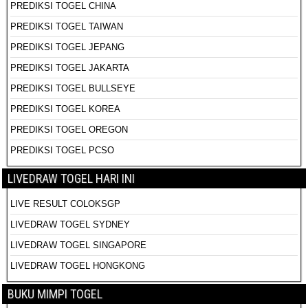
PREDIKSI TOGEL CHINA
PREDIKSI TOGEL TAIWAN
PREDIKSI TOGEL JEPANG
PREDIKSI TOGEL JAKARTA
PREDIKSI TOGEL BULLSEYE
PREDIKSI TOGEL KOREA
PREDIKSI TOGEL OREGON
PREDIKSI TOGEL PCSO
LIVEDRAW TOGEL HARI INI
LIVE RESULT COLOKSGP
LIVEDRAW TOGEL SYDNEY
LIVEDRAW TOGEL SINGAPORE
LIVEDRAW TOGEL HONGKONG
BUKU MIMPI TOGEL