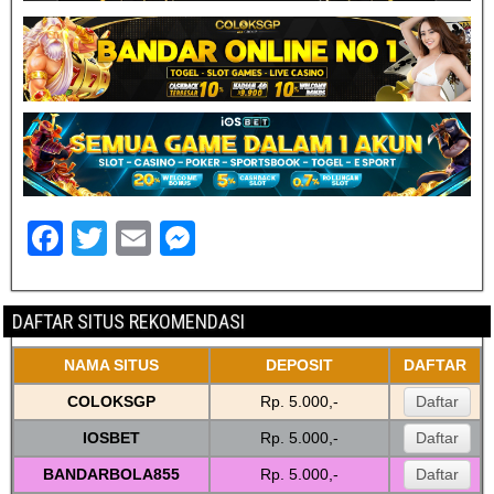
F
T
E
M
a
wi
m
e
c
tt
ail
ss
DAFTAR SITUS REKOMENDASI
e
er
e
NAMA SITUS
DEPOSIT
DAFTAR
b
n
COLOKSGP
Rp. 5.000,-
Daftar
o
g
IOSBET
Rp. 5.000,-
Daftar
o
er
BANDARBOLA855
k
Rp. 5.000,-
Daftar