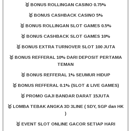
🥇 BONUS ROLLINGAN CASINO 0.75%
🥇 BONUS CASHBACK CASINO 5%
🥇 BONUS ROLLINGAN SLOT GAMES 0.5%
🥇 BONUS CASHBACK SLOT GAMES 10%
🥇 BONUS EXTRA TURNOVER SLOT 100 JUTA
🥇 BONUS REFFERAL 10% DARI DEPOSIT PERTAMA
TEMAN
🥇 BONUS REFFERAL 1% SEUMUR HIDUP
🥇 BONUS REFFERAL 0.1% (SLOT & LIVE GAMES)
🥇 PROMO GAJI BANDAR DARAT 15JUTA
🥇 LOMBA TEBAK ANGKA 3D 3LINE ( SDY, SGP dan HK
)
🥇 EVENT SLOT ONLINE GACOR SETIAP HARI