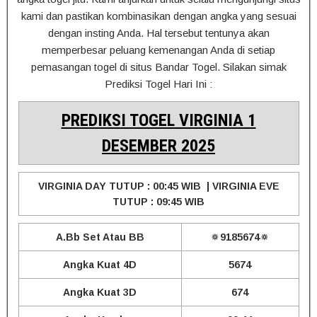
kami dan pastikan kombinasikan dengan angka yang sesuai
dengan insting Anda. Hal tersebut tentunya akan
memperbesar peluang kemenangan Anda di setiap
pemasangan togel di situs Bandar Togel. Silakan simak
Prediksi Togel Hari Ini :
PREDIKSI TOGEL VIRGINIA 1
DESEMBER 2025
VIRGINIA DAY TUTUP : 00:45 WIB | VIRGINIA EVE
TUTUP : 09:45 WIB
A.Bb Set Atau BB
🔅9185674🔅
Angka Kuat 4D
5674
Angka Kuat 3D
674