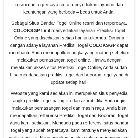
resmi dan terpercaya tentu menyediakan layanan dan
keuntungan yang berbeda – beda untuk Anda.
Sebagai Situs Bandar Togel Online resmi dan terpercaya,
COLOKSGP
turut menyediakan layanan Prediksi Togel
Online yang disediakan setiap hari untuk Anda. Dimana
dengan adanya layanan Prediksi Togel
COLOKSGP
dapat
membantu Anda mendapatkan angka yang matang sebelum
melakukan pemasangan togel online. Hanya dengan
melakukan akses situs Prediksi Togel Online, Anda sudah
bisa mendapatkan prediksi togel dan bocoran togel yang di
update setiap hari.
Website yang kami sediakan ini merupakan situs penyedia
angka prediksitogel paling jitu dan akurat. Jika Anda ingin
melakukan pemasangan togel dan masih ragu, Anda bisa
mendapatkan refferensi Prediksi Togel dan Bocoran Togel
yang kami sediakan. Mengacu pada refferensi situs bandar
togel yang sudah terpercaya, kami tentunya menyediakan
angka togel jitu. Kami anjurkan untuk selalu mengunjungi situs