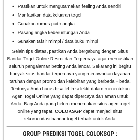
Pastikan untuk mengutamakan feeling Anda sendiri
Manfaatkan data keluaran togel
Gunakan rumus paito angka
Pasang angka keberuntungan Anda
Gunakan tafsir mimpi / data buku mimpi
Selain tips diatas, pastikan Anda bergabung dengan Situs
Bandar Togel Online Resmi dan Terpercaya agar memastikan
seluruh pengalaman betting Anda lancar. Sekarang ini begitu
banyak situs bandar terpercaya yang menawarkan layanan
taruhan dengan promo dan kelebihan yang berbeda – beda.
Tentunya Anda harus bisa lebih selektif dalam menentukan
Agen Togel Online yang dapat dipercaya dan aman untuk
Anda. Bagi Anda yang belum menemukan situs agen togel
online yang tepat,
COLOKSGP
dapat menjadi situs
rekomendasi bandar togel terbaik untuk Anda.
GROUP PREDIKSI TOGEL COLOKSGP :