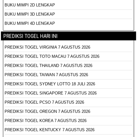
BUKU MIMPI 2D LENGKAP
BUKU MIMPI 3D LENGKAP
BUKU MIMPI 4D LENGKAP
PREDIKSI TOGEL HARI INI
PREDIKSI TOGEL VIRGINIA 7 AGUSTUS 2026
PREDIKSI TOGEL TOTO MACAU 7 AGUSTUS 2026
PREDIKSI TOGEL THAILAND 7 AGUSTUS 2026
PREDIKSI TOGEL TAIWAN 7 AGUSTUS 2026
PREDIKSI TOGEL SYDNEY LOTTO 18 JULI 2026
PREDIKSI TOGEL SINGAPORE 7 AGUSTUS 2026
PREDIKSI TOGEL PCSO 7 AGUSTUS 2026
PREDIKSI TOGEL OREGON 7 AGUSTUS 2026
PREDIKSI TOGEL KOREA 7 AGUSTUS 2026
PREDIKSI TOGEL KENTUCKY 7 AGUSTUS 2026