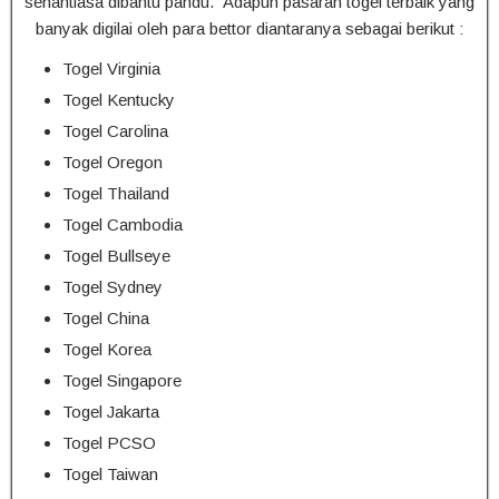
senantiasa dibantu pandu. Adapun pasaran togel terbaik yang
banyak digilai oleh para bettor diantaranya sebagai berikut :
Togel Virginia
Togel Kentucky
Togel Carolina
Togel Oregon
Togel Thailand
Togel Cambodia
Togel Bullseye
Togel Sydney
Togel China
Togel Korea
Togel Singapore
Togel Jakarta
Togel PCSO
Togel Taiwan