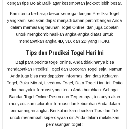
dengan tipe Bolak Balik agar kesempatan jackpot lebih besar.
Kami tentu berharap besar semoga dengan Prediksi Togel
yang kami sediakan dapat menjadi bahan pertimbangan Anda
dalam memasang taruhan Togel Online, dan juga cobalah
untuk mengkombinasikan angka-angka diatas untuk
mendapatkan angka
4D, 3D
, dan
2D
yang HOKI.
Tips dan Prediksi Togel Hari Ini
Bagi para pecinta togel online, Anda tidak hanya bisa
mendapatkan Prediksi Togel dan Bocoran Togel saja. Namun
Anda juga bisa mendapatkan informasi dan data Keluaran
Togel, Buku Mimpi, Livedraw Togel, Data Togel Hari Ini, Paito
dan banyak informasi yang tentu Anda butuhkan. Sebagai
Bandar Togel Online Resmi dan Terpercaya, tentunya akan
menyediakan seluruh informasi dan kebutuhan Anda dalam
pemasangan angka. Berikut ini kami berikan Tips dan Trik
untuk menambah kepercayaan diri Anda dalam melakukan
pemasangan togel :