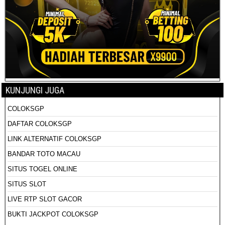
KUNJUNGI JUGA
COLOKSGP
DAFTAR COLOKSGP
LINK ALTERNATIF COLOKSGP
BANDAR TOTO MACAU
SITUS TOGEL ONLINE
SITUS SLOT
LIVE RTP SLOT GACOR
BUKTI JACKPOT COLOKSGP