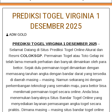
PREDIKSI TOGEL VIRGINIA 1
DESEMBER 2025
ADM GOLD
PREDIKSI TOGEL VIRGINIA 1
DESEMBER 2025
–
Selamat Datang di Situs Prediksi Togel Online Akurat dan
Resmi
COLOKSGP
. Permainan Togel atau Toto Gelap ini
telah lama menarik perhatian dan banyak dimainkan oleh para
bettor. Sejak dulu permainan togel dimainkan dengan
memasang taruhan angka dengan bandar darat yang tersedia
di daerah masing – masing. Namun sekarang ini dengan
perkembangan teknologi yang semakin maju, para bettor bisa
menikmati permainan togel secara online. Anda bisa
menemukan banyaknya Situs Bandar Togel Online yang
menyediakan layanan pemasangan angka togel secara
praktis. Dimana masing – masing situs bandar togel online