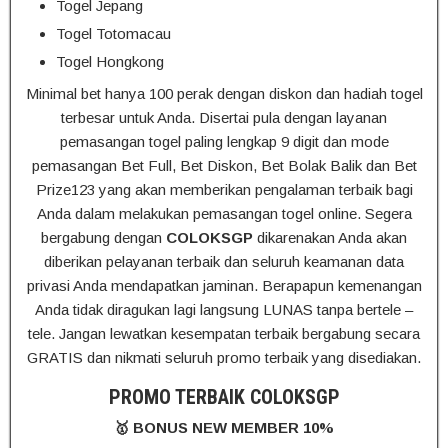
Togel Jepang
Togel Totomacau
Togel Hongkong
Minimal bet hanya 100 perak dengan diskon dan hadiah togel
terbesar untuk Anda. Disertai pula dengan layanan
pemasangan togel paling lengkap 9 digit dan mode
pemasangan Bet Full, Bet Diskon, Bet Bolak Balik dan Bet
Prize123 yang akan memberikan pengalaman terbaik bagi
Anda dalam melakukan pemasangan togel online. Segera
bergabung dengan
COLOKSGP
dikarenakan Anda akan
diberikan pelayanan terbaik dan seluruh keamanan data
privasi Anda mendapatkan jaminan. Berapapun kemenangan
Anda tidak diragukan lagi langsung LUNAS tanpa bertele –
tele. Jangan lewatkan kesempatan terbaik bergabung secara
GRATIS dan nikmati seluruh promo terbaik yang disediakan.
PROMO TERBAIK COLOKSGP
🥇 BONUS NEW MEMBER 10%