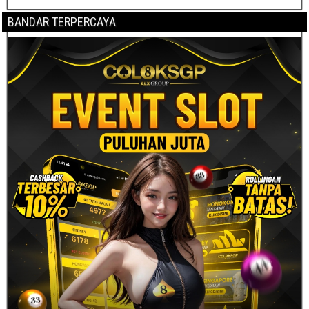
BANDAR TERPERCAYA