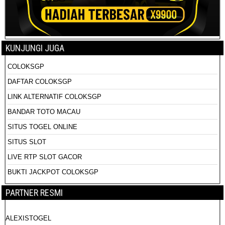
KUNJUNGI JUGA
COLOKSGP
DAFTAR COLOKSGP
LINK ALTERNATIF COLOKSGP
BANDAR TOTO MACAU
SITUS TOGEL ONLINE
SITUS SLOT
LIVE RTP SLOT GACOR
BUKTI JACKPOT COLOKSGP
PARTNER RESMI
ALEXISTOGEL