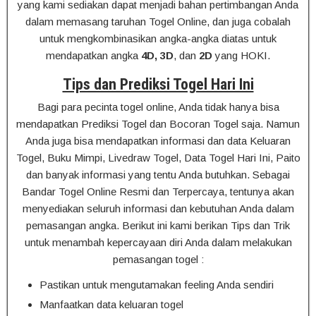
yang kami sediakan dapat menjadi bahan pertimbangan Anda
dalam memasang taruhan Togel Online, dan juga cobalah
untuk mengkombinasikan angka-angka diatas untuk
mendapatkan angka
4D, 3D
, dan
2D
yang HOKI.
Tips dan Prediksi Togel Hari Ini
Bagi para pecinta togel online, Anda tidak hanya bisa
mendapatkan Prediksi Togel dan Bocoran Togel saja. Namun
Anda juga bisa mendapatkan informasi dan data Keluaran
Togel, Buku Mimpi, Livedraw Togel, Data Togel Hari Ini, Paito
dan banyak informasi yang tentu Anda butuhkan. Sebagai
Bandar Togel Online Resmi dan Terpercaya, tentunya akan
menyediakan seluruh informasi dan kebutuhan Anda dalam
pemasangan angka. Berikut ini kami berikan Tips dan Trik
untuk menambah kepercayaan diri Anda dalam melakukan
pemasangan togel :
Pastikan untuk mengutamakan feeling Anda sendiri
Manfaatkan data keluaran togel