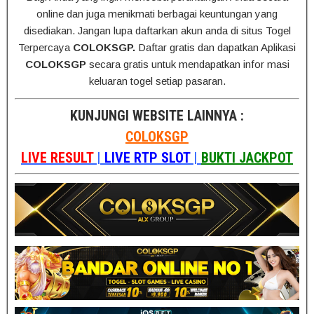
online dan juga menikmati berbagai keuntungan yang
disediakan. Jangan lupa daftarkan akun anda di situs Togel
Terpercaya
COLOKSGP.
Daftar gratis dan dapatkan Aplikasi
COLOKSGP
secara gratis untuk mendapatkan infor masi
keluaran togel setiap pasaran.
KUNJUNGI WEBSITE LAINNYA :
COLOKSGP
LIVE RESULT
|
LIVE RTP SLOT
|
BUKTI JACKPOT