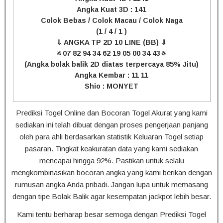
Angka Kuat 3D : 141
Colok Bebas / Colok Macau / Colok Naga
(1 / 4 / 1 )
⇓ ANGKA TP 2D 10 LINE (BB) ⇓
🔅07 82 94 34 62 19 05 00 34 43🔅
(Angka bolak balik 2D diatas terpercaya 85% Jitu)
Angka Kembar : 11 11
Shio : MONYET
Prediksi Togel Online dan Bocoran Togel Akurat yang kami
sediakan ini telah dibuat dengan proses pengerjaan panjang
oleh para ahli berdasarkan statistik Keluaran Togel setiap
pasaran. Tingkat keakuratan data yang kami sediakan
mencapai hingga 92%. Pastikan untuk selalu
mengkombinasikan bocoran angka yang kami berikan dengan
rumusan angka Anda pribadi. Jangan lupa untuk memasang
dengan tipe Bolak Balik agar kesempatan jackpot lebih besar.
Kami tentu berharap besar semoga dengan Prediksi Togel