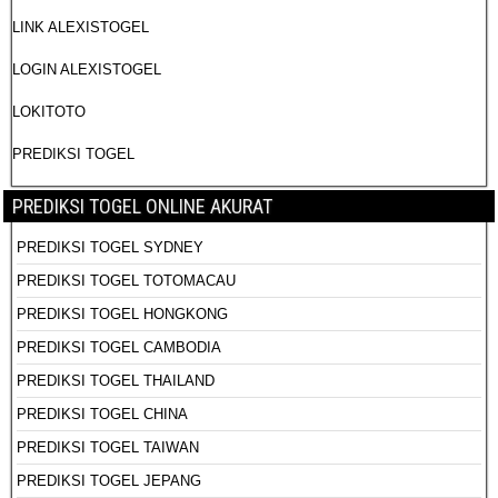
LINK ALEXISTOGEL
LOGIN ALEXISTOGEL
LOKITOTO
PREDIKSI TOGEL
PREDIKSI TOGEL ONLINE AKURAT
PREDIKSI TOGEL SYDNEY
PREDIKSI TOGEL TOTOMACAU
PREDIKSI TOGEL HONGKONG
PREDIKSI TOGEL CAMBODIA
PREDIKSI TOGEL THAILAND
PREDIKSI TOGEL CHINA
PREDIKSI TOGEL TAIWAN
PREDIKSI TOGEL JEPANG