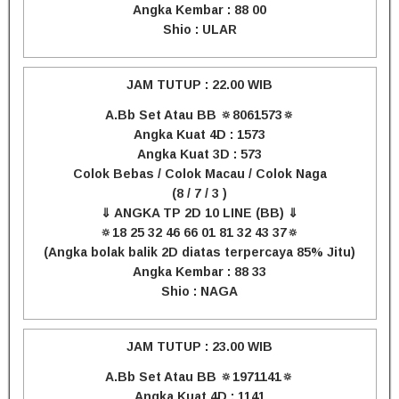
Angka Kembar : 88 00
Shio : ULAR
JAM TUTUP : 22.00 WIB
A.Bb Set Atau BB 🔅8061573🔅
Angka Kuat 4D : 1573
Angka Kuat 3D : 573
Colok Bebas / Colok Macau / Colok Naga
(8 / 7 / 3 )
⇓ ANGKA TP 2D 10 LINE (BB) ⇓
🔅18 25 32 46 66 01 81 32 43 37🔅
(Angka bolak balik 2D diatas terpercaya 85% Jitu)
Angka Kembar : 88 33
Shio : NAGA
JAM TUTUP : 23.00 WIB
A.Bb Set Atau BB 🔅1971141🔅
Angka Kuat 4D : 1141