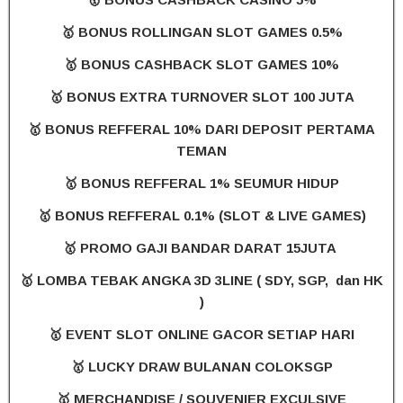
🥇 BONUS ROLLINGAN SLOT GAMES 0.5%
🥇 BONUS CASHBACK SLOT GAMES 10%
🥇 BONUS EXTRA TURNOVER SLOT 100 JUTA
🥇 BONUS REFFERAL 10% DARI DEPOSIT PERTAMA
TEMAN
🥇 BONUS REFFERAL 1% SEUMUR HIDUP
🥇 BONUS REFFERAL 0.1% (SLOT & LIVE GAMES)
🥇 PROMO GAJI BANDAR DARAT 15JUTA
🥇 LOMBA TEBAK ANGKA 3D 3LINE ( SDY, SGP, dan HK
)
🥇 EVENT SLOT ONLINE GACOR SETIAP HARI
🥇 LUCKY DRAW BULANAN COLOKSGP
🥇 MERCHANDISE / SOUVENIER EXCULSIVE