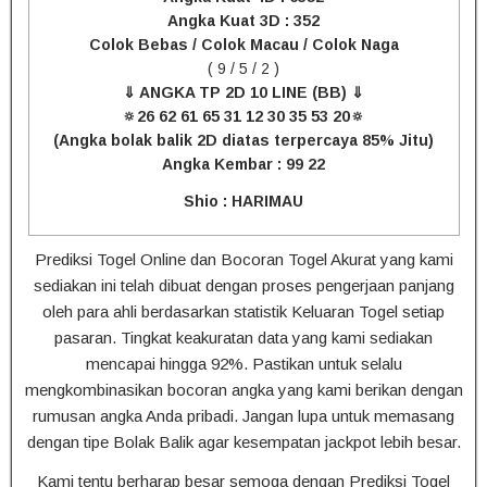
Angka Kuat 3D : 352
Colok Bebas / Colok Macau / Colok Naga
( 9 / 5 / 2 )
⇓ ANGKA TP 2D 10 LINE (BB) ⇓
🔅26 62 61 65 31 12 30 35 53 20
🔅
(Angka bolak balik 2D diatas terpercaya 85% Jitu)
Angka Kembar : 99 22
Shio : HARIMAU
Prediksi Togel Online dan Bocoran Togel Akurat yang kami
sediakan ini telah dibuat dengan proses pengerjaan panjang
oleh para ahli berdasarkan statistik Keluaran Togel setiap
pasaran. Tingkat keakuratan data yang kami sediakan
mencapai hingga 92%. Pastikan untuk selalu
mengkombinasikan bocoran angka yang kami berikan dengan
rumusan angka Anda pribadi. Jangan lupa untuk memasang
dengan tipe Bolak Balik agar kesempatan jackpot lebih besar.
Kami tentu berharap besar semoga dengan Prediksi Togel