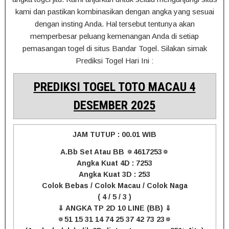
kami dan pastikan kombinasikan dengan angka yang sesuai
dengan insting Anda. Hal tersebut tentunya akan
memperbesar peluang kemenangan Anda di setiap
pemasangan togel di situs Bandar Togel. Silakan simak
Prediksi Togel Hari Ini :
PREDIKSI TOGEL TOTO MACAU 4
DESEMBER 2025
JAM TUTUP : 00.01 WIB
A.Bb Set Atau BB 🔅4617253🔅
Angka Kuat 4D : 7253
Angka Kuat 3D : 253
Colok Bebas / Colok Macau / Colok Naga
( 4 / 5 / 3 )
⇓ ANGKA TP 2D 10 LINE (BB) ⇓
🔅51 15 31 14 74 25 37 42 73 23🔅