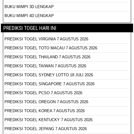
BUKU MIMPI 3D LENGKAP
BUKU MIMPI 4D LENGKAP
PREDIKSI TOGEL HARI INI
PREDIKSI TOGEL VIRGINIA 7 AGUSTUS 2026
PREDIKSI TOGEL TOTO MACAU 7 AGUSTUS 2026
PREDIKSI TOGEL THAILAND 7 AGUSTUS 2026
PREDIKSI TOGEL TAIWAN 7 AGUSTUS 2026
PREDIKSI TOGEL SYDNEY LOTTO 18 JULI 2026
PREDIKSI TOGEL SINGAPORE 7 AGUSTUS 2026
PREDIKSI TOGEL PCSO 7 AGUSTUS 2026
PREDIKSI TOGEL OREGON 7 AGUSTUS 2026
PREDIKSI TOGEL KOREA 7 AGUSTUS 2026
PREDIKSI TOGEL KENTUCKY 7 AGUSTUS 2026
PREDIKSI TOGEL JEPANG 7 AGUSTUS 2026