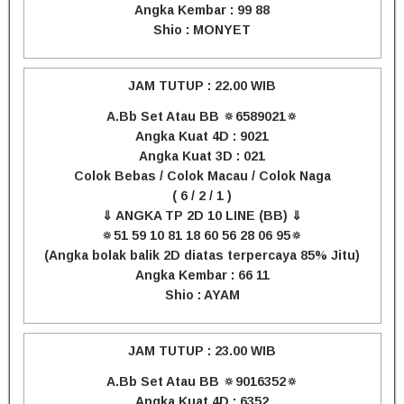
Angka Kembar : 99 88
Shio : MONYET
JAM TUTUP : 22.00 WIB
A.Bb Set Atau BB 🔅6589021🔅
Angka Kuat 4D : 9021
Angka Kuat 3D : 021
Colok Bebas / Colok Macau / Colok Naga
( 6 / 2 / 1 )
⇓ ANGKA TP 2D 10 LINE (BB) ⇓
🔅51 59 10 81 18 60 56 28 06 95🔅
(Angka bolak balik 2D diatas terpercaya 85% Jitu)
Angka Kembar : 66 11
Shio : AYAM
JAM TUTUP : 23.00 WIB
A.Bb Set Atau BB 🔅9016352🔅
Angka Kuat 4D : 6352