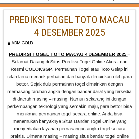
PREDIKSI TOGEL TOTO MACAU
4 DESEMBER 2025
ADM GOLD
PREDIKSI TOGEL TOTO MACAU 4 DESEMBER 2025
–
Selamat Datang di Situs Prediksi Togel Online Akurat dan
Resmi
COLOKSGP
. Permainan Togel atau Toto Gelap ini
telah lama menarik perhatian dan banyak dimainkan oleh para
bettor. Sejak dulu permainan togel dimainkan dengan
memasang taruhan angka dengan bandar darat yang tersedia
di daerah masing – masing. Namun sekarang ini dengan
perkembangan teknologi yang semakin maju, para bettor bisa
menikmati permainan togel secara online. Anda bisa
menemukan banyaknya Situs Bandar Togel Online yang
menyediakan layanan pemasangan angka togel secara
praktis. Dimana masing – masing situs bandar togel online