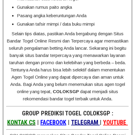
Gunakan rumus paito angka
Pasang angka keberuntungan Anda
Gunakan tafsir mimpi / data buku mimpi
Selain tips diatas, pastikan Anda bergabung dengan Situs
Bandar Togel Online Resmi dan Terpercaya agar memastikan
seluruh pengalaman betting Anda lancar. Sekarang ini begitu
banyak situs bandar terpercaya yang menawarkan layanan
taruhan dengan promo dan kelebihan yang berbeda – beda.
Tentunya Anda harus bisa lebih selektif dalam menentukan
Agen Togel Online yang dapat dipercaya dan aman untuk
Anda. Bagi Anda yang belum menemukan situs agen togel
online yang tepat,
COLOKSGP
dapat menjadi situs
rekomendasi bandar togel terbaik untuk Anda.
GROUP PREDIKSI TOGEL COLOKSGP :
KONTAK CS
|
FACEBOOK
|
TELEGRAM
|
YOUTUBE