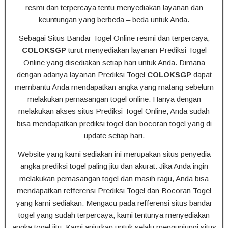
resmi dan terpercaya tentu menyediakan layanan dan
keuntungan yang berbeda – beda untuk Anda.
Sebagai Situs Bandar Togel Online resmi dan terpercaya,
COLOKSGP
turut menyediakan layanan Prediksi Togel
Online yang disediakan setiap hari untuk Anda. Dimana
dengan adanya layanan Prediksi Togel
COLOKSGP
dapat
membantu Anda mendapatkan angka yang matang sebelum
melakukan pemasangan togel online. Hanya dengan
melakukan akses situs Prediksi Togel Online, Anda sudah
bisa mendapatkan prediksi togel dan bocoran togel yang di
update setiap hari.
Website yang kami sediakan ini merupakan situs penyedia
angka prediksi togel paling jitu dan akurat. Jika Anda ingin
melakukan pemasangan togel dan masih ragu, Anda bisa
mendapatkan refferensi Prediksi Togel dan Bocoran Togel
yang kami sediakan. Mengacu pada refferensi situs bandar
togel yang sudah terpercaya, kami tentunya menyediakan
angka togel jitu. Kami anjurkan untuk selalu mengunjungi situs