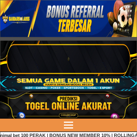
l bet 100 PERAK | BONUS NEW MEMBER 10% | ROLLINGAN S