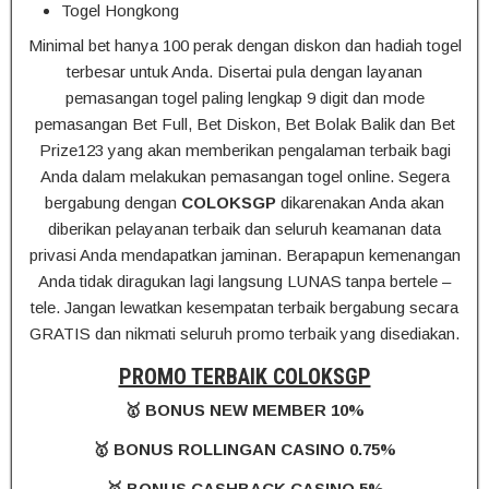
Togel Hongkong
Minimal bet hanya 100 perak dengan diskon dan hadiah togel
terbesar untuk Anda. Disertai pula dengan layanan
pemasangan togel paling lengkap 9 digit dan mode
pemasangan Bet Full, Bet Diskon, Bet Bolak Balik dan Bet
Prize123 yang akan memberikan pengalaman terbaik bagi
Anda dalam melakukan pemasangan togel online. Segera
bergabung dengan
COLOKSGP
dikarenakan Anda akan
diberikan pelayanan terbaik dan seluruh keamanan data
privasi Anda mendapatkan jaminan. Berapapun kemenangan
Anda tidak diragukan lagi langsung LUNAS tanpa bertele –
tele. Jangan lewatkan kesempatan terbaik bergabung secara
GRATIS dan nikmati seluruh promo terbaik yang disediakan.
PROMO TERBAIK COLOKSGP
🥇 BONUS NEW MEMBER 10%
🥇 BONUS ROLLINGAN CASINO 0.75%
🥇 BONUS CASHBACK CASINO 5%