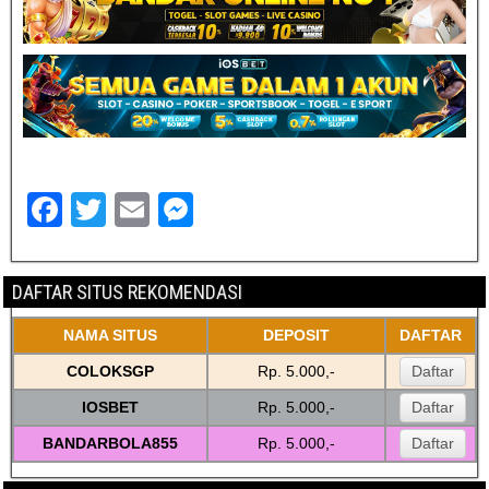
F
T
E
M
a
wi
m
e
c
tt
ail
ss
DAFTAR SITUS REKOMENDASI
e
er
e
NAMA SITUS
DEPOSIT
DAFTAR
b
n
COLOKSGP
Rp. 5.000,-
Daftar
o
g
IOSBET
Rp. 5.000,-
Daftar
o
er
BANDARBOLA855
k
Rp. 5.000,-
Daftar