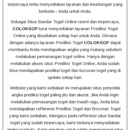
terpercaya tentu menyediakan layanan dan keuntungan yang
berbeda – beda untuk Anda.
Sebagai Situs Bandar Togel Online resmi dan terpercaya,
COLOKSGP
turut menyediakan layanan Prediksi Togel
Online yang disediakan setiap hari untuk Anda. Dimana
dengan adanya layanan Prediksi Togel
COLOKSGP
dapat
membantu Anda mendapatkan angka yang matang sebelum
melakukan pemasangan togel online. Hanya dengan
melakukan akses situs Prediksi Togel Online, Anda sudah
bisa mendapatkan prediksi togel dan bocoran togel yang di
update setiap hari.
Website yang kami sediakan ini merupakan situs penyedia
angka prediksi togel paling jitu dan akurat. Jika Anda ingin
melakukan pemasangan togel dan masih ragu, Anda bisa
mendapatkan refferensi Prediksi Togel dan Bocoran Togel
yang kami sediakan. Mengacu pada refferensi situs bandar
togel yang sudah terpercaya, kami tentunya menyediakan
angka togel jitu. Kami anjurkan untuk selalu mengunjungi situs