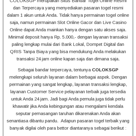
COLOKSGP merupakan Situs Bandar Togel Online Resmi
dan Terpercaya yang menyediakan pasaran togel resmi
dalam 1 akun untuk Anda. Tidak hanya permainan togel online
saja, namun permainan Slot Online Gacor dan Live Casino
Online dapat Anda mainkan hanya dengan satu akses saja.
Minimal deposit hanya Rp. 5.000,- dengan layanan transaksi
paling lengkap mulai dari Bank Lokal, Dompet Digital dan
QRIS Tanpa Biaya yang bisa mendukung Anda melakukan
transaksi 24 jam online kapan saja dan dimana saja.
Sebagai bandar terpercaya, tentunya
COLOKSGP
melengkapi seluruh layanan dalam berbagai aspek. Dengan
permainan yang sangat lengkap, layanan transaksi lengkap,
layanan Customer Service pelayanan terbaik juga tersedia
untuk Anda 24 jam. Jadi bagi Anda pemula juga tidak perlu
khawatir jika Anda kebingungan atau mengalami kendala
seputar pemasangan taruhan dikarenakan Anda akan
senantiasa dibantu pandu. Adapun pasaran togel terbaik yang
banyak digilai oleh para bettor diantaranya sebagai berikut :