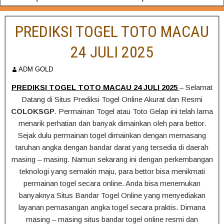
PREDIKSI TOGEL TOTO MACAU
24 JULI 2025
ADM GOLD
PREDIKSI TOGEL TOTO MACAU 24 JULI 2025
– Selamat
Datang di Situs Prediksi Togel Online Akurat dan Resmi
COLOKSGP
. Permainan Togel atau Toto Gelap ini telah lama
menarik perhatian dan banyak dimainkan oleh para bettor.
Sejak dulu permainan togel dimainkan dengan memasang
taruhan angka dengan bandar darat yang tersedia di daerah
masing – masing. Namun sekarang ini dengan perkembangan
teknologi yang semakin maju, para bettor bisa menikmati
permainan togel secara online. Anda bisa menemukan
banyaknya Situs Bandar Togel Online yang menyediakan
layanan pemasangan angka togel secara praktis. Dimana
masing – masing situs bandar togel online resmi dan