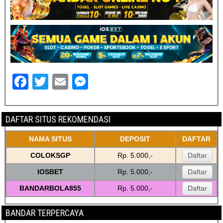
F
T
E
M
a
wi
m
e
c
tt
ail
ss
DAFTAR SITUS REKOMENDASI
e
er
e
NAMA SITUS
DEPOSIT
DAFTAR
b
n
COLOKSGP
Rp. 5.000,-
Daftar
o
g
IOSBET
Rp. 5.000,-
Daftar
o
er
BANDARBOLA855
k
Rp. 5.000,-
Daftar
BANDAR TERPERCAYA