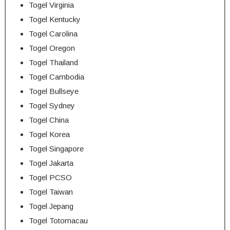
Togel Virginia
Togel Kentucky
Togel Carolina
Togel Oregon
Togel Thailand
Togel Cambodia
Togel Bullseye
Togel Sydney
Togel China
Togel Korea
Togel Singapore
Togel Jakarta
Togel PCSO
Togel Taiwan
Togel Jepang
Togel Totomacau