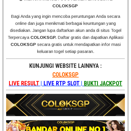
COLOKSGP
Bagi Anda yang ingin mencoba peruntungan Anda secara
online dan juga menikmati berbagai keuntungan yang
disediakan. Jangan lupa daftarkan akun anda di situs Togel
Terpercaya
COLOKSGP.
Daftar gratis dan dapatkan Aplikasi
COLOKSGP
secara gratis untuk mendapatkan infor masi
keluaran togel setiap pasaran.
KUNJUNGI WEBSITE LAINNYA :
COLOKSGP
LIVE RESULT
|
LIVE RTP SLOT
|
BUKTI JACKPOT