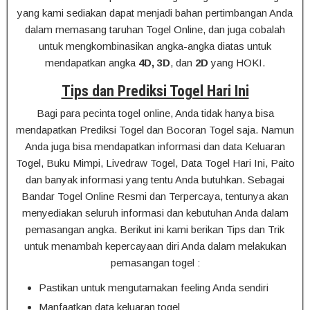
yang kami sediakan dapat menjadi bahan pertimbangan Anda
dalam memasang taruhan Togel Online, dan juga cobalah
untuk mengkombinasikan angka-angka diatas untuk
mendapatkan angka
4D, 3D
, dan
2D
yang HOKI.
Tips dan Prediksi Togel Hari Ini
Bagi para pecinta togel online, Anda tidak hanya bisa
mendapatkan Prediksi Togel dan Bocoran Togel saja. Namun
Anda juga bisa mendapatkan informasi dan data Keluaran
Togel, Buku Mimpi, Livedraw Togel, Data Togel Hari Ini, Paito
dan banyak informasi yang tentu Anda butuhkan. Sebagai
Bandar Togel Online Resmi dan Terpercaya, tentunya akan
menyediakan seluruh informasi dan kebutuhan Anda dalam
pemasangan angka. Berikut ini kami berikan Tips dan Trik
untuk menambah kepercayaan diri Anda dalam melakukan
pemasangan togel :
Pastikan untuk mengutamakan feeling Anda sendiri
Manfaatkan data keluaran togel