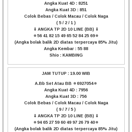
Angka Kuat 4D : 8251
Angka Kuat 3D : 851
Colok Bebas / Colok Macau / Colok Naga
( 5 / 2 / 1 )
⇓ ANGKA TP 2D 10 LINE (BB) ⇓
🔅56 41 82 15 49 65 52 84 25 69🔅
(Angka bolak balik 2D diatas terpercaya 85% Jitu)
Angka Kembar : 55 88
Shio : KAMBING
JAM TUTUP : 19.00 WIB
A.Bb Set Atau BB 🔅6927054🔅
Angka Kuat 4D : 7956
Angka Kuat 3D : 756
Colok Bebas / Colok Macau / Colok Naga
( 9 / 7 / 5 )
⇓ ANGKA TP 2D 10 LINE (BB) ⇓
🔅94 65 27 59 60 49 97 26 79 40🔅
(Angka bolak balik 2D diatas terpercaya 85% Jitu)