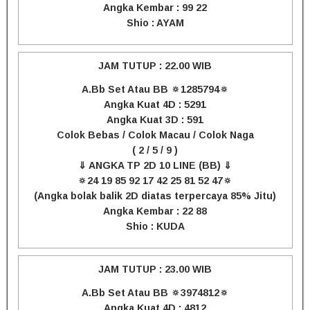
Angka Kembar : 99 22
Shio : AYAM
JAM TUTUP : 22.00 WIB
A.Bb Set Atau BB 🔅1285794🔅
Angka Kuat 4D : 5291
Angka Kuat 3D : 591
Colok Bebas / Colok Macau / Colok Naga
( 2 / 5 / 9 )
⇓ ANGKA TP 2D 10 LINE (BB) ⇓
🔅24 19 85 92 17 42 25 81 52 47🔅
(Angka bolak balik 2D diatas terpercaya 85% Jitu)
Angka Kembar : 22 88
Shio : KUDA
JAM TUTUP : 23.00 WIB
A.Bb Set Atau BB 🔅3974812🔅
Angka Kuat 4D : 4812