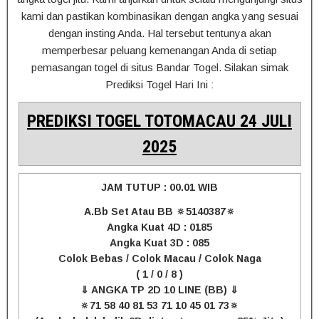
kami dan pastikan kombinasikan dengan angka yang sesuai
dengan insting Anda. Hal tersebut tentunya akan
memperbesar peluang kemenangan Anda di setiap
pemasangan togel di situs Bandar Togel. Silakan simak
Prediksi Togel Hari Ini :
PREDIKSI TOGEL TOTOMACAU 24 JULI
2025
JAM TUTUP : 00.01 WIB
A.Bb Set Atau BB 🔅5140387🔅
Angka Kuat 4D : 0185
Angka Kuat 3D : 085
Colok Bebas / Colok Macau / Colok Naga
( 1 / 0 / 8 )
⇓ ANGKA TP 2D 10 LINE (BB) ⇓
🔅71 58 40 81 53 71 10 45 01 73🔅