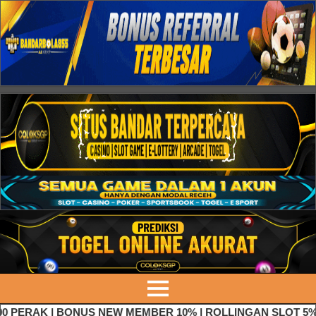
 PERAK | BONUS NEW MEMBER 10% | ROLLINGAN SLOT 5% | R