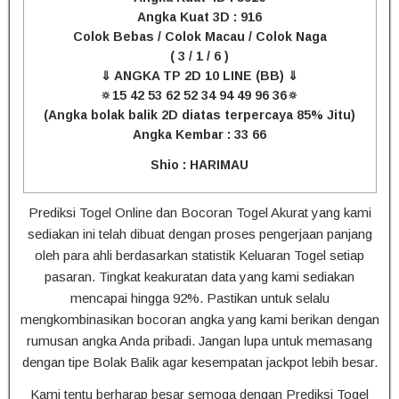
Angka Kuat 3D : 916
Colok Bebas / Colok Macau / Colok Naga
( 3 / 1 / 6 )
⇓ ANGKA TP 2D 10 LINE (BB) ⇓
🔅15 42 53 62 52 34 94 49 96 36
🔅
(Angka bolak balik 2D diatas terpercaya 85% Jitu)
Angka Kembar : 33 66
Shio : HARIMAU
Prediksi Togel Online dan Bocoran Togel Akurat yang kami
sediakan ini telah dibuat dengan proses pengerjaan panjang
oleh para ahli berdasarkan statistik Keluaran Togel setiap
pasaran. Tingkat keakuratan data yang kami sediakan
mencapai hingga 92%. Pastikan untuk selalu
mengkombinasikan bocoran angka yang kami berikan dengan
rumusan angka Anda pribadi. Jangan lupa untuk memasang
dengan tipe Bolak Balik agar kesempatan jackpot lebih besar.
Kami tentu berharap besar semoga dengan Prediksi Togel