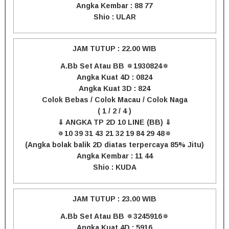
Angka Kembar : 88 77
Shio : ULAR
JAM TUTUP : 22.00 WIB
A.Bb Set Atau BB 🔅1930824🔅
Angka Kuat 4D : 0824
Angka Kuat 3D : 824
Colok Bebas / Colok Macau / Colok Naga
( 1 / 2 / 4 )
⇓ ANGKA TP 2D 10 LINE (BB) ⇓
🔅10 39 31 43 21 32 19 84 29 48🔅
(Angka bolak balik 2D diatas terpercaya 85% Jitu)
Angka Kembar : 11 44
Shio : KUDA
JAM TUTUP : 23.00 WIB
A.Bb Set Atau BB 🔅3245916🔅
Angka Kuat 4D : 5916