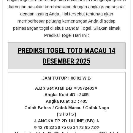
kami dan pastikan kombinasikan dengan angka yang sesuai
dengan insting Anda. Hal tersebut tentunya akan
memperbesar peluang kemenangan Anda di setiap
pemasangan togel di situs Bandar Togel. Silakan simak
Prediksi Togel Hari Ini :
PREDIKSI TOGEL TOTO MACAU 14
DESEMBER 2025
JAM TUTUP : 00.01 WIB
A.Bb Set Atau BB 🔅3972405🔅
Angka Kuat 4D : 2405
Angka Kuat 3D : 405
Colok Bebas / Colok Macau / Colok Naga
( 3 / 0 / 5 )
⇓ ANGKA TP 2D 10 LINE (BB) ⇓
🔅42 70 23 30 75 05 34 73 95 72🔅