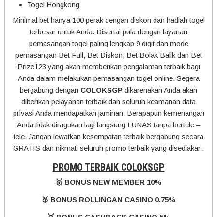
Togel Hongkong
Minimal bet hanya 100 perak dengan diskon dan hadiah togel
terbesar untuk Anda. Disertai pula dengan layanan
pemasangan togel paling lengkap 9 digit dan mode
pemasangan Bet Full, Bet Diskon, Bet Bolak Balik dan Bet
Prize123 yang akan memberikan pengalaman terbaik bagi
Anda dalam melakukan pemasangan togel online. Segera
bergabung dengan
COLOKSGP
dikarenakan Anda akan
diberikan pelayanan terbaik dan seluruh keamanan data
privasi Anda mendapatkan jaminan. Berapapun kemenangan
Anda tidak diragukan lagi langsung LUNAS tanpa bertele –
tele. Jangan lewatkan kesempatan terbaik bergabung secara
GRATIS dan nikmati seluruh promo terbaik yang disediakan.
PROMO TERBAIK COLOKSGP
🥇 BONUS NEW MEMBER 10%
🥇 BONUS ROLLINGAN CASINO 0.75%
🥇 BONUS CASHBACK CASINO 5%