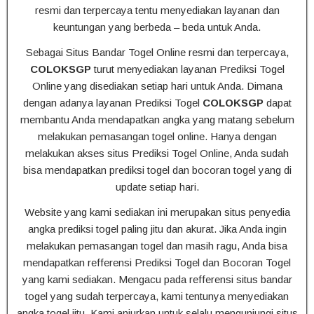
resmi dan terpercaya tentu menyediakan layanan dan
keuntungan yang berbeda – beda untuk Anda.
Sebagai Situs Bandar Togel Online resmi dan terpercaya,
COLOKSGP
turut menyediakan layanan Prediksi Togel
Online yang disediakan setiap hari untuk Anda. Dimana
dengan adanya layanan Prediksi Togel
COLOKSGP
dapat
membantu Anda mendapatkan angka yang matang sebelum
melakukan pemasangan togel online. Hanya dengan
melakukan akses situs Prediksi Togel Online, Anda sudah
bisa mendapatkan prediksi togel dan bocoran togel yang di
update setiap hari.
Website yang kami sediakan ini merupakan situs penyedia
angka prediksi togel paling jitu dan akurat. Jika Anda ingin
melakukan pemasangan togel dan masih ragu, Anda bisa
mendapatkan refferensi Prediksi Togel dan Bocoran Togel
yang kami sediakan. Mengacu pada refferensi situs bandar
togel yang sudah terpercaya, kami tentunya menyediakan
angka togel jitu. Kami anjurkan untuk selalu mengunjungi situs