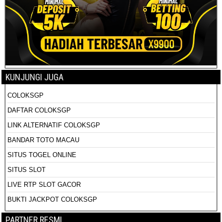
KUNJUNGI JUGA
COLOKSGP
DAFTAR COLOKSGP
LINK ALTERNATIF COLOKSGP
BANDAR TOTO MACAU
SITUS TOGEL ONLINE
SITUS SLOT
LIVE RTP SLOT GACOR
BUKTI JACKPOT COLOKSGP
PARTNER RESMI