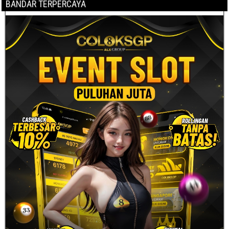
BANDAR TERPERCAYA