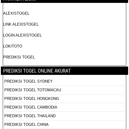
ALEXISTOGEL
LINK ALEXISTOGEL
LOGIN ALEXISTOGEL
LOKITOTO
PREDIKSI TOGEL
PREDIKSI TOGEL ONLINE AKURAT
PREDIKSI TOGEL SYDNEY
PREDIKSI TOGEL TOTOMACAU
PREDIKSI TOGEL HONGKONG
PREDIKSI TOGEL CAMBODIA
PREDIKSI TOGEL THAILAND
PREDIKSI TOGEL CHINA