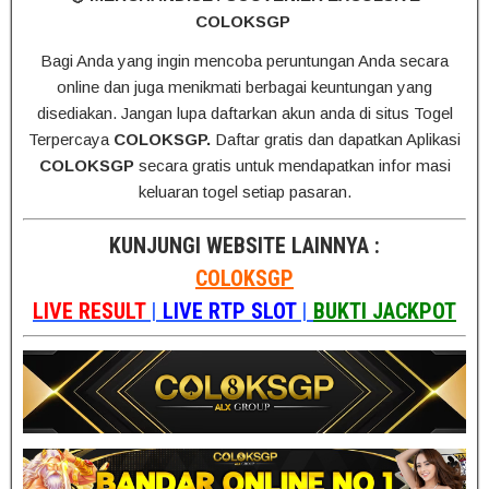
COLOKSGP
Bagi Anda yang ingin mencoba peruntungan Anda secara
online dan juga menikmati berbagai keuntungan yang
disediakan. Jangan lupa daftarkan akun anda di situs Togel
Terpercaya
COLOKSGP.
Daftar gratis dan dapatkan Aplikasi
COLOKSGP
secara gratis untuk mendapatkan infor masi
keluaran togel setiap pasaran.
KUNJUNGI WEBSITE LAINNYA :
COLOKSGP
LIVE RESULT
|
LIVE RTP SLOT
|
BUKTI JACKPOT