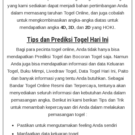
yang kami sediakan dapat menjadi bahan pertimbangan Anda
dalam memasang taruhan Togel Online, dan juga cobalah
untuk mengkombinasikan angka-angka diatas untuk
mendapatkan angka
4D, 3D
, dan
2D
yang HOKI.
Tips dan Prediksi Togel Hari Ini
Bagi para pecinta togel online, Anda tidak hanya bisa
mendapatkan Prediksi Togel dan Bocoran Togel saja. Namun
Anda juga bisa mendapatkan informasi dan data Keluaran
Togel, Buku Mimpi, Livedraw Togel, Data Togel Hari Ini, Paito
dan banyak informasi yang tentu Anda butuhkan. Sebagai
Bandar Togel Online Resmi dan Terpercaya, tentunya akan
menyediakan seluruh informasi dan kebutuhan Anda dalam
pemasangan angka. Berikut ini kami berikan Tips dan Trik
untuk menambah kepercayaan diri Anda dalam melakukan
pemasangan togel :
Pastikan untuk mengutamakan feeling Anda sendiri
Manfaatkan data keluaran togel