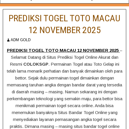
PREDIKSI TOGEL TOTO MACAU
12 NOVEMBER 2025
ADM GOLD
PREDIKSI TOGEL TOTO MACAU 12 NOVEMBER 2025
–
Selamat Datang di Situs Prediksi Togel Online Akurat dan
Resmi
COLOKSGP
. Permainan Togel atau Toto Gelap ini
telah lama menarik perhatian dan banyak dimainkan oleh para
bettor. Sejak dulu permainan togel dimainkan dengan
memasang taruhan angka dengan bandar darat yang tersedia
di daerah masing – masing. Namun sekarang ini dengan
perkembangan teknologi yang semakin maju, para bettor bisa
menikmati permainan togel secara online. Anda bisa
menemukan banyaknya Situs Bandar Togel Online yang
menyediakan layanan pemasangan angka togel secara
praktis. Dimana masing – masing situs bandar togel online