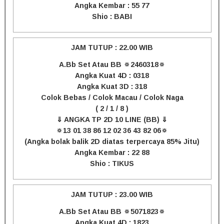
Angka Kembar : 55 77
Shio : BABI
JAM TUTUP : 22.00 WIB
A.Bb Set Atau BB 🔅2460318🔅
Angka Kuat 4D : 0318
Angka Kuat 3D : 318
Colok Bebas / Colok Macau / Colok Naga
( 2 / 1 / 8 )
⇓ ANGKA TP 2D 10 LINE (BB) ⇓
🔅13 01 38 86 12 02 36 43 82 06🔅
(Angka bolak balik 2D diatas terpercaya 85% Jitu)
Angka Kembar : 22 88
Shio : TIKUS
JAM TUTUP : 23.00 WIB
A.Bb Set Atau BB 🔅5071823🔅
Angka Kuat 4D : 1823