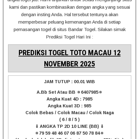
kami dan pastikan kombinasikan dengan angka yang sesuai
dengan insting Anda. Hal tersebut tentunya akan
memperbesar peluang kemenangan Anda di setiap
pemasangan togel di situs Bandar Togel. Silakan simak
Prediksi Togel Hari Ini :
PREDIKSI TOGEL TOTO MACAU 12
NOVEMBER 2025
JAM TUTUP : 00.01 WIB
A.Bb Set Atau BB 🔅6407985🔅
Angka Kuat 4D : 7985
Angka Kuat 3D : 985
Colok Bebas / Colok Macau / Colok Naga
( 6 / 8 / 5 )
⇓ ANGKA TP 2D 10 LINE (BB) ⇓
🔅79 59 48 46 07 06 87 50 78 84🔅