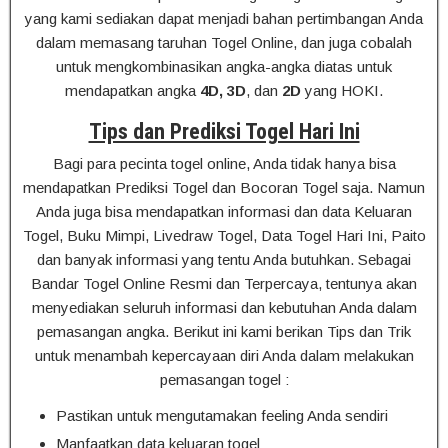
yang kami sediakan dapat menjadi bahan pertimbangan Anda
dalam memasang taruhan Togel Online, dan juga cobalah
untuk mengkombinasikan angka-angka diatas untuk
mendapatkan angka
4D, 3D
, dan
2D
yang HOKI.
Tips dan Prediksi Togel Hari Ini
Bagi para pecinta togel online, Anda tidak hanya bisa
mendapatkan Prediksi Togel dan Bocoran Togel saja. Namun
Anda juga bisa mendapatkan informasi dan data Keluaran
Togel, Buku Mimpi, Livedraw Togel, Data Togel Hari Ini, Paito
dan banyak informasi yang tentu Anda butuhkan. Sebagai
Bandar Togel Online Resmi dan Terpercaya, tentunya akan
menyediakan seluruh informasi dan kebutuhan Anda dalam
pemasangan angka. Berikut ini kami berikan Tips dan Trik
untuk menambah kepercayaan diri Anda dalam melakukan
pemasangan togel :
Pastikan untuk mengutamakan feeling Anda sendiri
Manfaatkan data keluaran togel