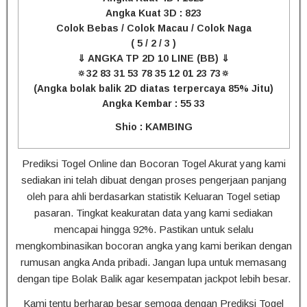
Angka Kuat 3D : 823
Colok Bebas / Colok Macau / Colok Naga
( 5 / 2 / 3 )
⇓ ANGKA TP 2D 10 LINE (BB) ⇓
🔅32 83 31 53 78 35 12 01 23 73
🔅
(Angka bolak balik 2D diatas terpercaya 85% Jitu)
Angka Kembar : 55 33
Shio : KAMBING
Prediksi Togel Online dan Bocoran Togel Akurat yang kami
sediakan ini telah dibuat dengan proses pengerjaan panjang
oleh para ahli berdasarkan statistik Keluaran Togel setiap
pasaran. Tingkat keakuratan data yang kami sediakan
mencapai hingga 92%. Pastikan untuk selalu
mengkombinasikan bocoran angka yang kami berikan dengan
rumusan angka Anda pribadi. Jangan lupa untuk memasang
dengan tipe Bolak Balik agar kesempatan jackpot lebih besar.
Kami tentu berharap besar semoga dengan Prediksi Togel