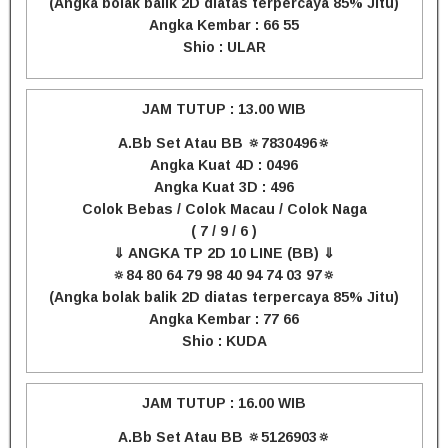
(Angka bolak balik 2D diatas terpercaya 85% Jitu)
Angka Kembar : 66 55
Shio : ULAR
JAM TUTUP : 13.00 WIB
A.Bb Set Atau BB 🔅7830496🔅
Angka Kuat 4D : 0496
Angka Kuat 3D : 496
Colok Bebas / Colok Macau / Colok Naga
( 7 / 9 / 6 )
⇓ ANGKA TP 2D 10 LINE (BB) ⇓
🔅84 80 64 79 98 40 94 74 03 97🔅
(Angka bolak balik 2D diatas terpercaya 85% Jitu)
Angka Kembar : 77 66
Shio : KUDA
JAM TUTUP : 16.00 WIB
A.Bb Set Atau BB 🔅5126903🔅