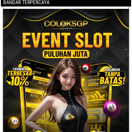
BANDAR TERPERCAYA