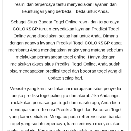
resmi dan terpercaya tentu menyediakan layanan dan
keuntungan yang berbeda – beda untuk Anda.
Sebagai Situs Bandar Togel Online resmi dan terpercaya,
COLOKSGP
turut menyediakan layanan Prediksi Togel
Online yang disediakan setiap hari untuk Anda. Dimana
dengan adanya layanan Prediksi Togel
COLOKSGP
dapat
membantu Anda mendapatkan angka yang matang sebelum
melakukan pemasangan togel online. Hanya dengan
melakukan akses situs Prediksi Togel Online, Anda sudah
bisa mendapatkan prediksi togel dan bocoran togel yang di
update setiap hari.
Website yang kami sediakan ini merupakan situs penyedia
angka prediksi togel paling jitu dan akurat. Jika Anda ingin
melakukan pemasangan togel dan masih ragu, Anda bisa
mendapatkan refferensi Prediksi Togel dan Bocoran Togel
yang kami sediakan. Mengacu pada refferensi situs bandar
togel yang sudah terpercaya, kami tentunya menyediakan
angka togel jitu. Kami anjurkan untuk selalu mengunjungi situs