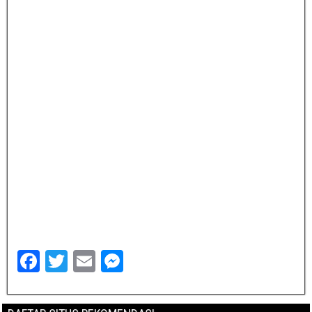
F
T
E
M
a
wi
m
e
c
tt
ail
ss