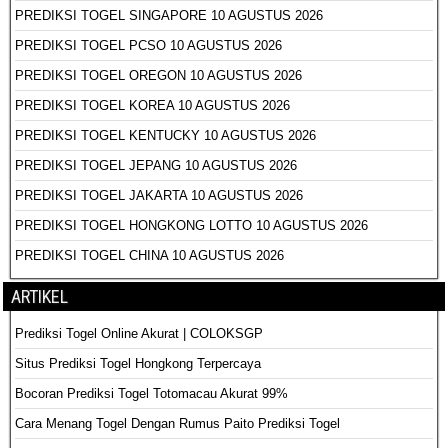
PREDIKSI TOGEL SINGAPORE 10 AGUSTUS 2026
PREDIKSI TOGEL PCSO 10 AGUSTUS 2026
PREDIKSI TOGEL OREGON 10 AGUSTUS 2026
PREDIKSI TOGEL KOREA 10 AGUSTUS 2026
PREDIKSI TOGEL KENTUCKY 10 AGUSTUS 2026
PREDIKSI TOGEL JEPANG 10 AGUSTUS 2026
PREDIKSI TOGEL JAKARTA 10 AGUSTUS 2026
PREDIKSI TOGEL HONGKONG LOTTO 10 AGUSTUS 2026
PREDIKSI TOGEL CHINA 10 AGUSTUS 2026
ARTIKEL
Prediksi Togel Online Akurat | COLOKSGP
Situs Prediksi Togel Hongkong Terpercaya
Bocoran Prediksi Togel Totomacau Akurat 99%
Cara Menang Togel Dengan Rumus Paito Prediksi Togel