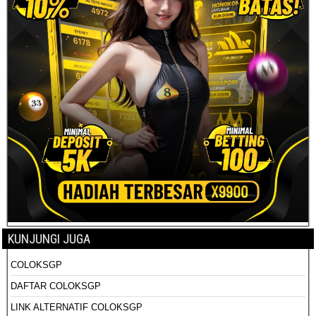
KUNJUNGI JUGA
COLOKSGP
DAFTAR COLOKSGP
LINK ALTERNATIF COLOKSGP