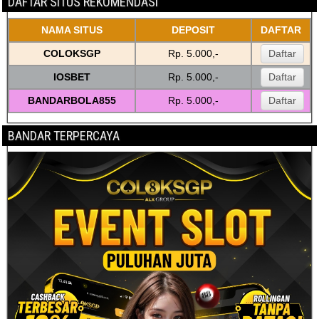
DAFTAR SITUS REKOMENDASI
e
er
e
NAMA SITUS
DEPOSIT
DAFTAR
b
n
COLOKSGP
Rp. 5.000,-
Daftar
o
g
IOSBET
Rp. 5.000,-
Daftar
o
er
BANDARBOLA855
k
Rp. 5.000,-
Daftar
BANDAR TERPERCAYA