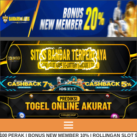
00 PERAK | BONUS NEW MEMBER 10% | ROLLINGAN SLOT 5% |