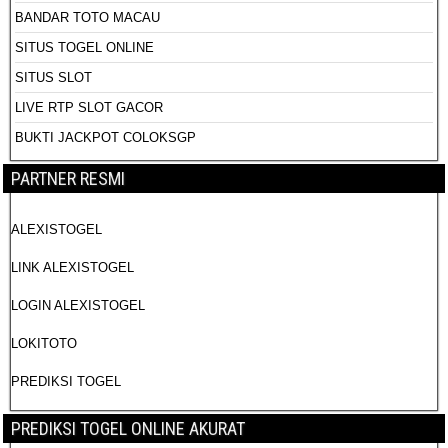
BANDAR TOTO MACAU
SITUS TOGEL ONLINE
SITUS SLOT
LIVE RTP SLOT GACOR
BUKTI JACKPOT COLOKSGP
PARTNER RESMI
ALEXISTOGEL
LINK ALEXISTOGEL
LOGIN ALEXISTOGEL
LOKITOTO
PREDIKSI TOGEL
PREDIKSI TOGEL ONLINE AKURAT