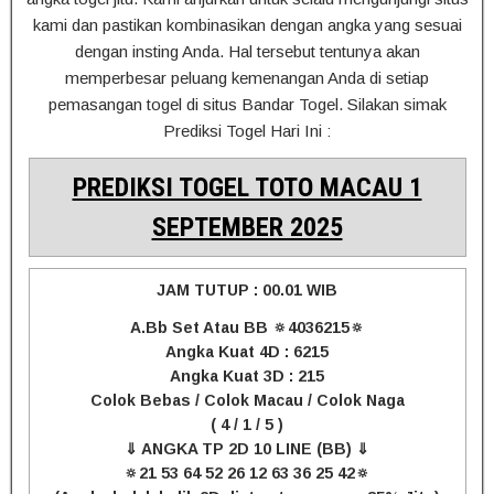
kami dan pastikan kombinasikan dengan angka yang sesuai
dengan insting Anda. Hal tersebut tentunya akan
memperbesar peluang kemenangan Anda di setiap
pemasangan togel di situs Bandar Togel. Silakan simak
Prediksi Togel Hari Ini :
PREDIKSI TOGEL TOTO MACAU 1
SEPTEMBER 2025
JAM TUTUP : 00.01 WIB
A.Bb Set Atau BB 🔅4036215🔅
Angka Kuat 4D : 6215
Angka Kuat 3D : 215
Colok Bebas / Colok Macau / Colok Naga
( 4 / 1 / 5 )
⇓ ANGKA TP 2D 10 LINE (BB) ⇓
🔅21 53 64 52 26 12 63 36 25 42🔅