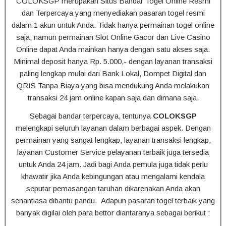
COLOKSGP merupakan Situs Bandar Togel Online Resmi
dan Terpercaya yang menyediakan pasaran togel resmi
dalam 1 akun untuk Anda. Tidak hanya permainan togel online
saja, namun permainan Slot Online Gacor dan Live Casino
Online dapat Anda mainkan hanya dengan satu akses saja.
Minimal deposit hanya Rp. 5.000,- dengan layanan transaksi
paling lengkap mulai dari Bank Lokal, Dompet Digital dan
QRIS Tanpa Biaya yang bisa mendukung Anda melakukan
transaksi 24 jam online kapan saja dan dimana saja.
Sebagai bandar terpercaya, tentunya
COLOKSGP
melengkapi seluruh layanan dalam berbagai aspek. Dengan
permainan yang sangat lengkap, layanan transaksi lengkap,
layanan Customer Service pelayanan terbaik juga tersedia
untuk Anda 24 jam. Jadi bagi Anda pemula juga tidak perlu
khawatir jika Anda kebingungan atau mengalami kendala
seputar pemasangan taruhan dikarenakan Anda akan
senantiasa dibantu pandu. Adapun pasaran togel terbaik yang
banyak digilai oleh para bettor diantaranya sebagai berikut :