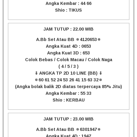
Angka Kembar : 44 66
Shio : TIKUS
JAM TUTUP : 22.00 WIB
A.Bb Set Atau BB 🔅4120653🔅
Angka Kuat 4D : 0653
Angka Kuat 3D : 653
Colok Bebas / Colok Macau / Colok Naga
( 4 / 5 / 3 )
⇓ ANGKA TP 2D 10 LINE (BB) ⇓
🔅60 61 52 24 53 26 41 15 63 32🔅
(Angka bolak balik 2D diatas terpercaya 85% Jitu)
Angka Kembar : 55 33
Shio : KERBAU
JAM TUTUP : 23.00 WIB
A.Bb Set Atau BB 🔅6301947🔅
Angka Kuat 4D : 1947