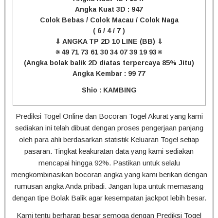
Angka Kuat 3D : 947
Colok Bebas / Colok Macau / Colok Naga
( 6 / 4 / 7 )
⇓ ANGKA TP 2D 10 LINE (BB) ⇓
🔅49 71 73 61 30 34 07 39 19 93🔅
(Angka bolak balik 2D diatas terpercaya 85% Jitu)
Angka Kembar : 99 77
Shio : KAMBING
Prediksi Togel Online dan Bocoran Togel Akurat yang kami
sediakan ini telah dibuat dengan proses pengerjaan panjang
oleh para ahli berdasarkan statistik Keluaran Togel setiap
pasaran. Tingkat keakuratan data yang kami sediakan
mencapai hingga 92%. Pastikan untuk selalu
mengkombinasikan bocoran angka yang kami berikan dengan
rumusan angka Anda pribadi. Jangan lupa untuk memasang
dengan tipe Bolak Balik agar kesempatan jackpot lebih besar.
Kami tentu berharap besar semoga dengan Prediksi Togel