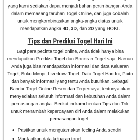
yang kami sediakan dapat menjadi bahan pertimbangan Anda
dalam memasang taruhan Togel Online, dan juga cobalah
untuk mengkombinasikan angka-angka diatas untuk
mendapatkan angka
4D, 3D
, dan
2D
yang HOKI.
Tips dan Prediksi Togel Hari Ini
Bagi para pecinta togel online, Anda tidak hanya bisa
mendapatkan Prediksi Togel dan Bocoran Togel saja. Namun
Anda juga bisa mendapatkan informasi dan data Keluaran
Togel, Buku Mimpi, Livedraw Togel, Data Togel Hari Ini, Paito
dan banyak informasi yang tentu Anda butuhkan. Sebagai
Bandar Togel Online Resmi dan Terpercaya, tentunya akan
menyediakan seluruh informasi dan kebutuhan Anda dalam
pemasangan angka. Berikut ini kami berikan Tips dan Trik
untuk menambah kepercayaan diri Anda dalam melakukan
pemasangan togel :
Pastikan untuk mengutamakan feeling Anda sendiri
Manfaatkan data keluaran togel