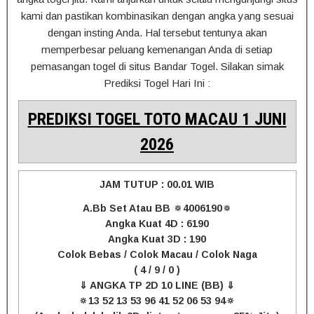
kami dan pastikan kombinasikan dengan angka yang sesuai
dengan insting Anda. Hal tersebut tentunya akan
memperbesar peluang kemenangan Anda di setiap
pemasangan togel di situs Bandar Togel. Silakan simak
Prediksi Togel Hari Ini :
PREDIKSI TOGEL TOTO MACAU 1 JUNI
2026
JAM TUTUP : 00.01 WIB
A.Bb Set Atau BB 🔅4006190🔅
Angka Kuat 4D : 6190
Angka Kuat 3D : 190
Colok Bebas / Colok Macau / Colok Naga
( 4 / 9 / 0 )
⇓ ANGKA TP 2D 10 LINE (BB) ⇓
🔅13 52 13 53 96 41 52 06 53 94🔅