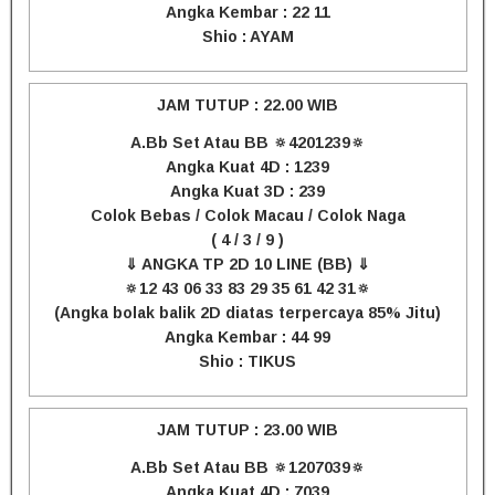
Angka Kembar : 22 11
Shio : AYAM
JAM TUTUP : 22.00 WIB
A.Bb Set Atau BB 🔅4201239🔅
Angka Kuat 4D : 1239
Angka Kuat 3D : 239
Colok Bebas / Colok Macau / Colok Naga
( 4 / 3 / 9 )
⇓ ANGKA TP 2D 10 LINE (BB) ⇓
🔅12 43 06 33 83 29 35 61 42 31🔅
(Angka bolak balik 2D diatas terpercaya 85% Jitu)
Angka Kembar : 44 99
Shio : TIKUS
JAM TUTUP : 23.00 WIB
A.Bb Set Atau BB 🔅1207039🔅
Angka Kuat 4D : 7039