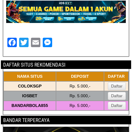
F
T
E
M
a
wi
m
e
c
tt
ail
ss
DAFTAR SITUS REKOMENDASI
e
er
e
NAMA SITUS
DEPOSIT
DAFTAR
b
n
COLOKSGP
Rp. 5.000,-
Daftar
o
g
IOSBET
Rp. 5.000,-
Daftar
o
er
BANDARBOLA855
k
Rp. 5.000,-
Daftar
BANDAR TERPERCAYA