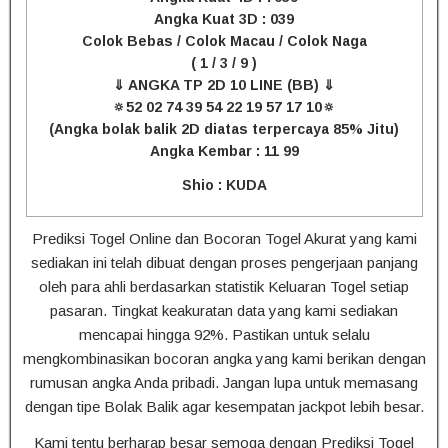
Angka Kuat 3D : 039
Colok Bebas / Colok Macau / Colok Naga
( 1 / 3 / 9 )
⇓ ANGKA TP 2D 10 LINE (BB) ⇓
🔅52 02 74 39 54 22 19 57 17 10🔅
(Angka bolak balik 2D diatas terpercaya 85% Jitu)
Angka Kembar : 11 99
Shio : KUDA
Prediksi Togel Online dan Bocoran Togel Akurat yang kami
sediakan ini telah dibuat dengan proses pengerjaan panjang
oleh para ahli berdasarkan statistik Keluaran Togel setiap
pasaran. Tingkat keakuratan data yang kami sediakan
mencapai hingga 92%. Pastikan untuk selalu
mengkombinasikan bocoran angka yang kami berikan dengan
rumusan angka Anda pribadi. Jangan lupa untuk memasang
dengan tipe Bolak Balik agar kesempatan jackpot lebih besar.
Kami tentu berharap besar semoga dengan Prediksi Togel