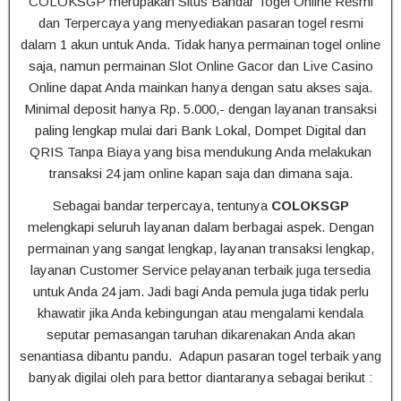
COLOKSGP merupakan Situs Bandar Togel Online Resmi
dan Terpercaya yang menyediakan pasaran togel resmi
dalam 1 akun untuk Anda. Tidak hanya permainan togel online
saja, namun permainan Slot Online Gacor dan Live Casino
Online dapat Anda mainkan hanya dengan satu akses saja.
Minimal deposit hanya Rp. 5.000,- dengan layanan transaksi
paling lengkap mulai dari Bank Lokal, Dompet Digital dan
QRIS Tanpa Biaya yang bisa mendukung Anda melakukan
transaksi 24 jam online kapan saja dan dimana saja.
Sebagai bandar terpercaya, tentunya
COLOKSGP
melengkapi seluruh layanan dalam berbagai aspek. Dengan
permainan yang sangat lengkap, layanan transaksi lengkap,
layanan Customer Service pelayanan terbaik juga tersedia
untuk Anda 24 jam. Jadi bagi Anda pemula juga tidak perlu
khawatir jika Anda kebingungan atau mengalami kendala
seputar pemasangan taruhan dikarenakan Anda akan
senantiasa dibantu pandu. Adapun pasaran togel terbaik yang
banyak digilai oleh para bettor diantaranya sebagai berikut :