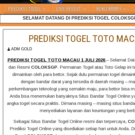
PREDIKSI TOGEL
LIVE RESULT
BUKU MIMPI
SELAMAT DATANG DI PREDIKSI TOGEL COLOKSGP. Minimal D
PREDIKSI TOGEL TOTO MAC
ADM GOLD
PREDIKSI TOGEL TOTO MACAU 1 JULI 2026
– Selamat Data
dan Resmi
COLOKSGP
. Permainan Togel atau Toto Gelap ini 
dimainkan oleh para bettor. Sejak dulu permainan togel dim
dengan bandar darat yang tersedia di daerah masing – m
perkembangan teknologi yang semakin maju, para bettor bisa me
Anda bisa menemukan banyaknya Situs Bandar Togel Online 
angka togel secara praktis. Dimana masing – masing situs bandar
menyediakan layanan dan keuntungan yang berb
Sebagai Situs Bandar Togel Online resmi dan terpercaya,
CO
Prediksi Togel Online yang disediakan setiap hari untuk Anda.