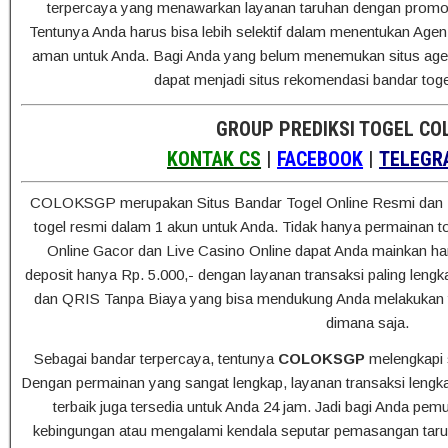
terpercaya yang menawarkan layanan taruhan dengan promo 
Tentunya Anda harus bisa lebih selektif dalam menentukan Agen
aman untuk Anda. Bagi Anda yang belum menemukan situs agen 
dapat menjadi situs rekomendasi bandar togel
GROUP PREDIKSI TOGEL CO
KONTAK CS
|
FACEBOOK
|
TELEG
COLOKSGP merupakan Situs Bandar Togel Online Resmi dan 
togel resmi dalam 1 akun untuk Anda. Tidak hanya permainan t
Online Gacor dan Live Casino Online dapat Anda mainkan ha
deposit hanya Rp. 5.000,- dengan layanan transaksi paling lengk
dan QRIS Tanpa Biaya yang bisa mendukung Anda melakukan tr
dimana saja.
Sebagai bandar terpercaya, tentunya
COLOKSGP
melengkapi 
Dengan permainan yang sangat lengkap, layanan transaksi lengk
terbaik juga tersedia untuk Anda 24 jam. Jadi bagi Anda pemul
kebingungan atau mengalami kendala seputar pemasangan taru