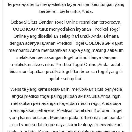
terpercaya tentu menyediakan layanan dan keuntungan yang
berbeda – beda untuk Anda.
Sebagai Situs Bandar Togel Online resmi dan terpercaya,
COLOKSGP
turut menyediakan layanan Prediksi Togel
Online yang disediakan setiap hari untuk Anda. Dimana
dengan adanya layanan Prediksi Togel
COLOKSGP
dapat
membantu Anda mendapatkan angka yang matang sebelum
melakukan pemasangan togel online. Hanya dengan
melakukan akses situs Prediksi Togel Online, Anda sudah
bisa mendapatkan prediksi togel dan bocoran togel yang di
update setiap hari.
Website yang kami sediakan ini merupakan situs penyedia
angka prediksi togel paling jitu dan akurat. Jika Anda ingin
melakukan pemasangan togel dan masih ragu, Anda bisa
mendapatkan refferensi Prediksi Togel dan Bocoran Togel
yang kami sediakan. Mengacu pada refferensi situs bandar
togel yang sudah terpercaya, kami tentunya menyediakan
angka togel jitu. Kami anjurkan untuk selalu mengunjungi situs