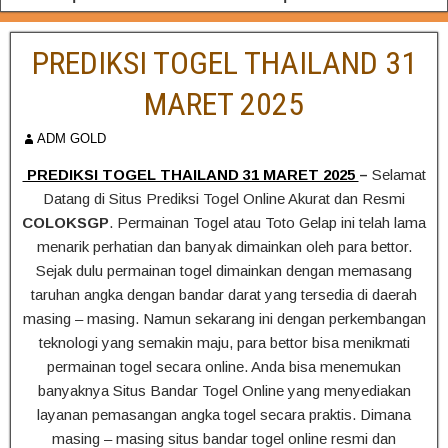
PREDIKSI TOGEL THAILAND 31
MARET 2025
ADM GOLD
PREDIKSI TOGEL THAILAND 31 MARET 2025
–
Selamat
Datang di Situs Prediksi Togel Online Akurat dan Resmi
COLOKSGP
. Permainan Togel atau Toto Gelap ini telah lama
menarik perhatian dan banyak dimainkan oleh para bettor.
Sejak dulu permainan togel dimainkan dengan memasang
taruhan angka dengan bandar darat yang tersedia di daerah
masing – masing. Namun sekarang ini dengan perkembangan
teknologi yang semakin maju, para bettor bisa menikmati
permainan togel secara online. Anda bisa menemukan
banyaknya Situs Bandar Togel Online yang menyediakan
layanan pemasangan angka togel secara praktis. Dimana
masing – masing situs bandar togel online resmi dan