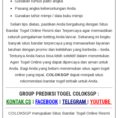
Gunakan rumus paito angka
Pasang angka keberuntungan Anda
Gunakan tafsir mimpi / data buku mimpi
Selain tips diatas, pastikan Anda bergabung dengan Situs
Bandar Togel Online Resmi dan Terpercaya agar memastikan
seluruh pengalaman betting Anda lancar. Sekarang ini begitu
banyak situs bandar terpercaya yang menawarkan layanan
taruhan dengan promo dan kelebihan yang berbeda – beda.
Tentunya Anda harus bisa lebih selektif dalam menentukan
Agen Togel Online yang dapat dipercaya dan aman untuk
Anda. Bagi Anda yang belum menemukan situs agen togel
online yang tepat,
COLOKSGP
dapat menjadi situs
rekomendasi bandar togel terbaik untuk Anda.
GROUP PREDIKSI TOGEL COLOKSGP :
KONTAK CS
|
FACEBOOK
|
TELEGRAM
|
YOUTUBE
COLOKSGP merupakan Situs Bandar Togel Online Resmi