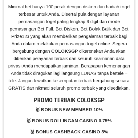
Minimal bet hanya 100 perak dengan diskon dan hadiah togel
terbesar untuk Anda. Disertai pula dengan layanan
pemasangan togel paling lengkap 9 digit dan mode
pemasangan Bet Full, Bet Diskon, Bet Bolak Balik dan Bet
Prize123 yang akan memberikan pengalaman terbaik bagi
Anda dalam melakukan pemasangan togel online. Segera
bergabung dengan
COLOKSGP
dikarenakan Anda akan
diberikan pelayanan terbaik dan seluruh keamanan data
privasi Anda mendapatkan jaminan. Berapapun kemenangan
Anda tidak diragukan lagi langsung LUNAS tanpa bertele –
tele. Jangan lewatkan kesempatan terbaik bergabung secara
GRATIS dan nikmati seluruh promo terbaik yang disediakan.
PROMO TERBAIK COLOKSGP
🥇 BONUS NEW MEMBER 10%
🥇 BONUS ROLLINGAN CASINO 0.75%
🥇 BONUS CASHBACK CASINO 5%