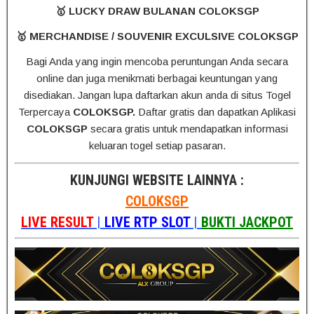
🥇 LUCKY DRAW BULANAN COLOKSGP
🥇 MERCHANDISE / SOUVENIR EXCULSIVE COLOKSGP
Bagi Anda yang ingin mencoba peruntungan Anda secara
online dan juga menikmati berbagai keuntungan yang
disediakan. Jangan lupa daftarkan akun anda di situs Togel
Terpercaya
COLOKSGP.
Daftar gratis dan dapatkan Aplikasi
COLOKSGP
secara gratis untuk mendapatkan informasi
keluaran togel setiap pasaran.
KUNJUNGI WEBSITE LAINNYA :
COLOKSGP
LIVE RESULT
|
LIVE RTP SLOT
|
BUKTI JACKPOT