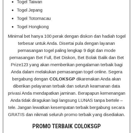
Togel Taiwan
Togel Jepang
Togel Totomacau
Togel Hongkong
Minimal bet hanya 100 perak dengan diskon dan hadiah togel
terbesar untuk Anda. Disertai pula dengan layanan
pemasangan togel paling lengkap 9 digit dan mode
pemasangan Bet Full, Bet Diskon, Bet Bolak Balik dan Bet
Prize123 yang akan memberikan pengalaman terbaik bagi
Anda dalam melakukan pemasangan togel online. Segera
bergabung dengan
COLOKSGP
dikarenakan Anda akan
diberikan pelayanan terbaik dan seluruh keamanan data
privasi Anda mendapatkan jaminan. Berapapun kemenangan
Anda tidak diragukan lagi langsung LUNAS tanpa bertele –
tele. Jangan lewatkan kesempatan terbaik bergabung secara
GRATIS dan nikmati seluruh promo terbaik yang disediakan.
PROMO TERBAIK COLOKSGP