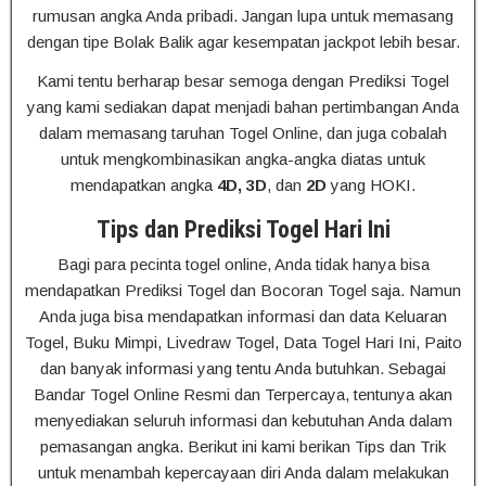
rumusan angka Anda pribadi. Jangan lupa untuk memasang
dengan tipe Bolak Balik agar kesempatan jackpot lebih besar.
Kami tentu berharap besar semoga dengan Prediksi Togel
yang kami sediakan dapat menjadi bahan pertimbangan Anda
dalam memasang taruhan Togel Online, dan juga cobalah
untuk mengkombinasikan angka-angka diatas untuk
mendapatkan angka
4D, 3D
, dan
2D
yang HOKI.
Tips dan Prediksi Togel Hari Ini
Bagi para pecinta togel online, Anda tidak hanya bisa
mendapatkan Prediksi Togel dan Bocoran Togel saja. Namun
Anda juga bisa mendapatkan informasi dan data Keluaran
Togel, Buku Mimpi, Livedraw Togel, Data Togel Hari Ini, Paito
dan banyak informasi yang tentu Anda butuhkan. Sebagai
Bandar Togel Online Resmi dan Terpercaya, tentunya akan
menyediakan seluruh informasi dan kebutuhan Anda dalam
pemasangan angka. Berikut ini kami berikan Tips dan Trik
untuk menambah kepercayaan diri Anda dalam melakukan