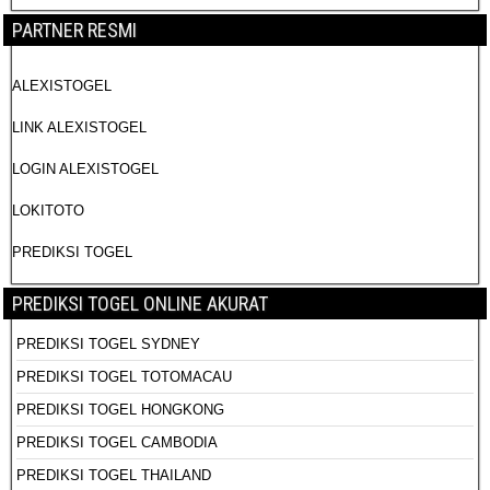
PARTNER RESMI
ALEXISTOGEL
LINK ALEXISTOGEL
LOGIN ALEXISTOGEL
LOKITOTO
PREDIKSI TOGEL
PREDIKSI TOGEL ONLINE AKURAT
PREDIKSI TOGEL SYDNEY
PREDIKSI TOGEL TOTOMACAU
PREDIKSI TOGEL HONGKONG
PREDIKSI TOGEL CAMBODIA
PREDIKSI TOGEL THAILAND