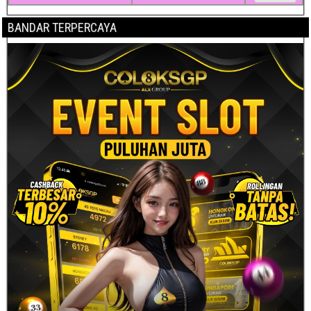
k
BANDAR TERPERCAYA