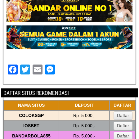
F
T
E
M
a
wi
m
e
c
tt
ail
ss
DAFTAR SITUS REKOMENDASI
e
er
e
NAMA SITUS
DEPOSIT
DAFTAR
b
n
COLOKSGP
Rp. 5.000,-
Daftar
o
g
IOSBET
Rp. 5.000,-
Daftar
o
er
BANDARBOLA855
Rp. 5.000,-
Daftar