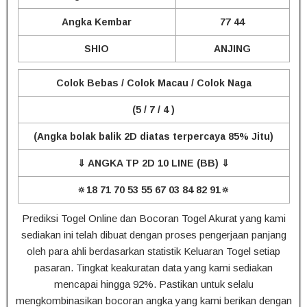
Angka Kembar
77 44
SHIO
ANJING
Colok Bebas / Colok Macau / Colok Naga
(5 / 7 / 4 )
(Angka bolak balik 2D diatas terpercaya 85% Jitu)
⇓ ANGKA TP 2D 10 LINE (BB) ⇓
🔅18 71 70 53 55 67 03 84 82 91🔅
Prediksi Togel Online dan Bocoran Togel Akurat yang kami
sediakan ini telah dibuat dengan proses pengerjaan panjang
oleh para ahli berdasarkan statistik Keluaran Togel setiap
pasaran. Tingkat keakuratan data yang kami sediakan
mencapai hingga 92%. Pastikan untuk selalu
mengkombinasikan bocoran angka yang kami berikan dengan