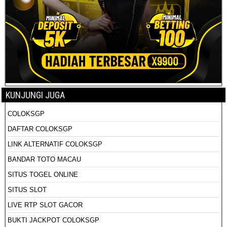
KUNJUNGI JUGA
COLOKSGP
DAFTAR COLOKSGP
LINK ALTERNATIF COLOKSGP
BANDAR TOTO MACAU
SITUS TOGEL ONLINE
SITUS SLOT
LIVE RTP SLOT GACOR
BUKTI JACKPOT COLOKSGP