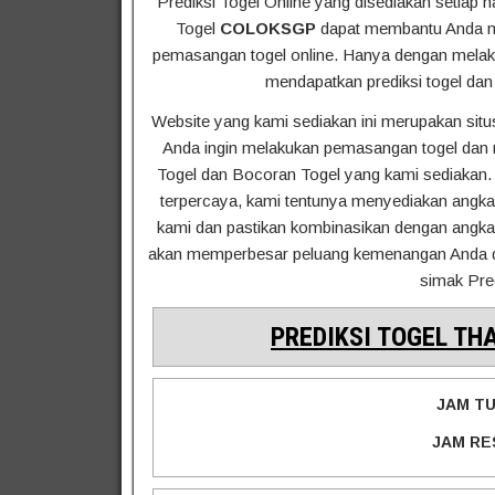
Prediksi Togel Online yang disediakan setiap 
Togel
COLOKSGP
dapat membantu Anda m
pemasangan togel online. Hanya dengan melaku
mendapatkan prediksi togel dan 
Website yang kami sediakan ini merupakan situs p
Anda ingin melakukan pemasangan togel dan m
Togel dan Bocoran Togel yang kami sediakan. 
terpercaya, kami tentunya menyediakan angka t
kami dan pastikan kombinasikan dengan angka 
akan memperbesar peluang kemenangan Anda di 
simak Pred
PREDIKSI TOGEL TH
JAM TU
JAM RES