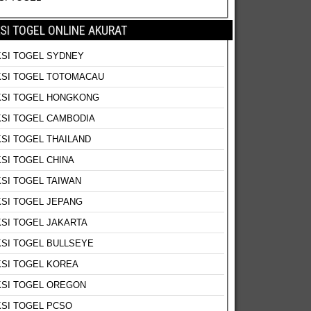
SI TOGEL ONLINE AKURAT
KSI TOGEL SYDNEY
KSI TOGEL TOTOMACAU
KSI TOGEL HONGKONG
KSI TOGEL CAMBODIA
SI TOGEL THAILAND
SI TOGEL CHINA
SI TOGEL TAIWAN
KSI TOGEL JEPANG
KSI TOGEL JAKARTA
KSI TOGEL BULLSEYE
KSI TOGEL KOREA
KSI TOGEL OREGON
KSI TOGEL PCSO