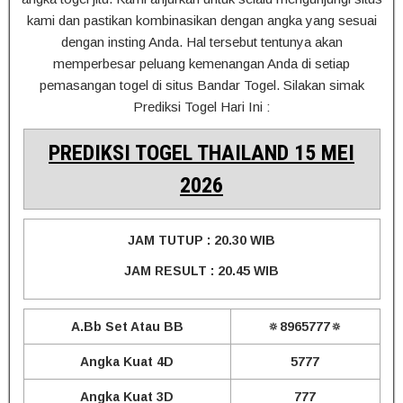
kami dan pastikan kombinasikan dengan angka yang sesuai
dengan insting Anda. Hal tersebut tentunya akan
memperbesar peluang kemenangan Anda di setiap
pemasangan togel di situs Bandar Togel. Silakan simak
Prediksi Togel Hari Ini :
PREDIKSI TOGEL THAILAND 15 MEI
2026
JAM TUTUP : 20.30 WIB
JAM RESULT : 20.45 WIB
A.Bb Set Atau BB
🔅8965777🔅
Angka Kuat 4D
5777
Angka Kuat 3D
777