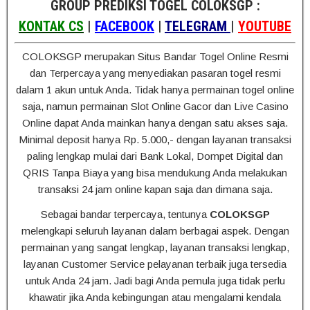
GROUP PREDIKSI TOGEL COLOKSGP :
KONTAK CS
|
FACEBOOK
|
TELEGRAM
|
YOUTUBE
COLOKSGP merupakan Situs Bandar Togel Online Resmi
dan Terpercaya yang menyediakan pasaran togel resmi
dalam 1 akun untuk Anda. Tidak hanya permainan togel online
saja, namun permainan Slot Online Gacor dan Live Casino
Online dapat Anda mainkan hanya dengan satu akses saja.
Minimal deposit hanya Rp. 5.000,- dengan layanan transaksi
paling lengkap mulai dari Bank Lokal, Dompet Digital dan
QRIS Tanpa Biaya yang bisa mendukung Anda melakukan
transaksi 24 jam online kapan saja dan dimana saja.
Sebagai bandar terpercaya, tentunya
COLOKSGP
melengkapi seluruh layanan dalam berbagai aspek. Dengan
permainan yang sangat lengkap, layanan transaksi lengkap,
layanan Customer Service pelayanan terbaik juga tersedia
untuk Anda 24 jam. Jadi bagi Anda pemula juga tidak perlu
khawatir jika Anda kebingungan atau mengalami kendala