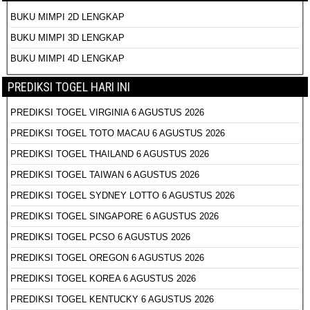
BUKU MIMPI 2D LENGKAP
BUKU MIMPI 3D LENGKAP
BUKU MIMPI 4D LENGKAP
PREDIKSI TOGEL HARI INI
PREDIKSI TOGEL VIRGINIA 6 AGUSTUS 2026
PREDIKSI TOGEL TOTO MACAU 6 AGUSTUS 2026
PREDIKSI TOGEL THAILAND 6 AGUSTUS 2026
PREDIKSI TOGEL TAIWAN 6 AGUSTUS 2026
PREDIKSI TOGEL SYDNEY LOTTO 6 AGUSTUS 2026
PREDIKSI TOGEL SINGAPORE 6 AGUSTUS 2026
PREDIKSI TOGEL PCSO 6 AGUSTUS 2026
PREDIKSI TOGEL OREGON 6 AGUSTUS 2026
PREDIKSI TOGEL KOREA 6 AGUSTUS 2026
PREDIKSI TOGEL KENTUCKY 6 AGUSTUS 2026