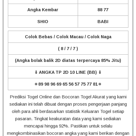
Angka Kembar
88 77
SHIO
BABI
Colok Bebas / Colok Macau / Colok Naga
( 8 / 7 / 7 )
(Angka bolak balik 2D diatas terpercaya 85% Jitu)
⇓ ANGKA TP 2D 10 LINE (BB) ⇓
🔅89 98 96 69 65 56 57 75 77 81🔅
Prediksi Togel Online dan Bocoran Togel Akurat yang kami
sediakan ini telah dibuat dengan proses pengerjaan panjang
oleh para ahli berdasarkan statistik Keluaran Togel setiap
pasaran. Tingkat keakuratan data yang kami sediakan
mencapai hingga 92%. Pastikan untuk selalu
mengkombinasikan bocoran angka yang kami berikan dengan