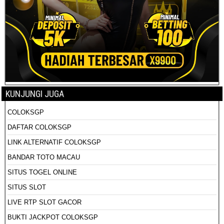
KUNJUNGI JUGA
COLOKSGP
DAFTAR COLOKSGP
LINK ALTERNATIF COLOKSGP
BANDAR TOTO MACAU
SITUS TOGEL ONLINE
SITUS SLOT
LIVE RTP SLOT GACOR
BUKTI JACKPOT COLOKSGP