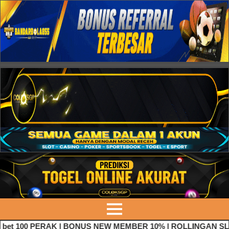
et 100 PERAK | BONUS NEW MEMBER 10% | ROLLINGAN SLOT 