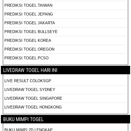
PREDIKSI TOGEL TAIWAN
PREDIKSI TOGEL JEPANG
PREDIKSI TOGEL JAKARTA
PREDIKSI TOGEL BULLSEYE
PREDIKSI TOGEL KOREA
PREDIKSI TOGEL OREGON
PREDIKSI TOGEL PCSO
LIVEDRAW TOGEL HARI INI
LIVE RESULT COLOKSGP
LIVEDRAW TOGEL SYDNEY
LIVEDRAW TOGEL SINGAPORE
LIVEDRAW TOGEL HONGKONG
BUKU MIMPI TOGEL
BUKU MIMPI 2D LENGKAP