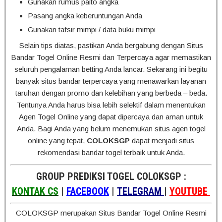
Gunakan rumus paito angka
Pasang angka keberuntungan Anda
Gunakan tafsir mimpi / data buku mimpi
Selain tips diatas, pastikan Anda bergabung dengan Situs
Bandar Togel Online Resmi dan Terpercaya agar memastikan
seluruh pengalaman betting Anda lancar. Sekarang ini begitu
banyak situs bandar terpercaya yang menawarkan layanan
taruhan dengan promo dan kelebihan yang berbeda – beda.
Tentunya Anda harus bisa lebih selektif dalam menentukan
Agen Togel Online yang dapat dipercaya dan aman untuk
Anda. Bagi Anda yang belum menemukan situs agen togel
online yang tepat,
COLOKSGP
dapat menjadi situs
rekomendasi bandar togel terbaik untuk Anda.
GROUP PREDIKSI TOGEL COLOKSGP :
KONTAK CS
|
FACEBOOK
|
TELEGRAM
|
YOUTUBE
COLOKSGP merupakan Situs Bandar Togel Online Resmi