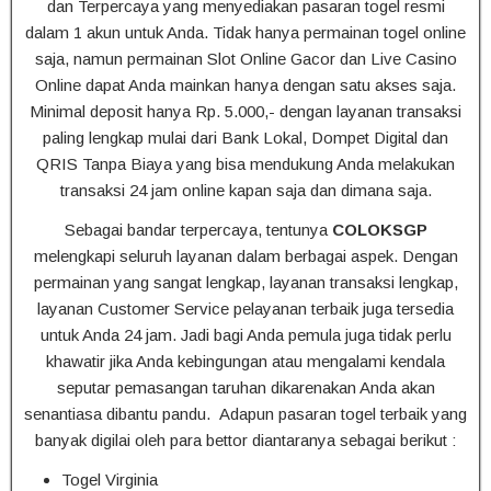
dan Terpercaya yang menyediakan pasaran togel resmi
dalam 1 akun untuk Anda. Tidak hanya permainan togel online
saja, namun permainan Slot Online Gacor dan Live Casino
Online dapat Anda mainkan hanya dengan satu akses saja.
Minimal deposit hanya Rp. 5.000,- dengan layanan transaksi
paling lengkap mulai dari Bank Lokal, Dompet Digital dan
QRIS Tanpa Biaya yang bisa mendukung Anda melakukan
transaksi 24 jam online kapan saja dan dimana saja.
Sebagai bandar terpercaya, tentunya
COLOKSGP
melengkapi seluruh layanan dalam berbagai aspek. Dengan
permainan yang sangat lengkap, layanan transaksi lengkap,
layanan Customer Service pelayanan terbaik juga tersedia
untuk Anda 24 jam. Jadi bagi Anda pemula juga tidak perlu
khawatir jika Anda kebingungan atau mengalami kendala
seputar pemasangan taruhan dikarenakan Anda akan
senantiasa dibantu pandu. Adapun pasaran togel terbaik yang
banyak digilai oleh para bettor diantaranya sebagai berikut :
Togel Virginia