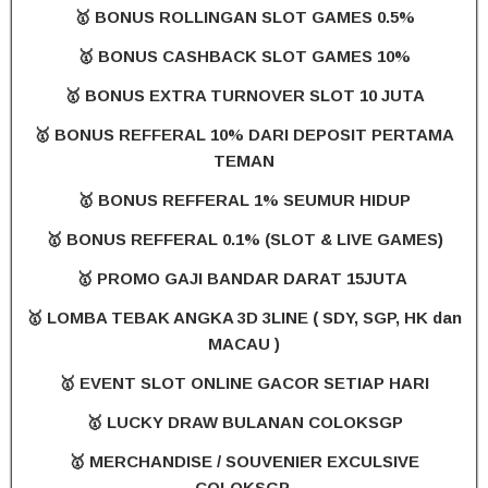
🥇 BONUS ROLLINGAN SLOT GAMES 0.5%
🥇 BONUS CASHBACK SLOT GAMES 10%
🥇 BONUS EXTRA TURNOVER SLOT 10 JUTA
🥇 BONUS REFFERAL 10% DARI DEPOSIT PERTAMA
TEMAN
🥇 BONUS REFFERAL 1% SEUMUR HIDUP
🥇 BONUS REFFERAL 0.1% (SLOT & LIVE GAMES)
🥇 PROMO GAJI BANDAR DARAT 15JUTA
🥇 LOMBA TEBAK ANGKA 3D 3LINE ( SDY, SGP, HK dan
MACAU )
🥇 EVENT SLOT ONLINE GACOR SETIAP HARI
🥇 LUCKY DRAW BULANAN COLOKSGP
🥇 MERCHANDISE / SOUVENIER EXCULSIVE
COLOKSGP