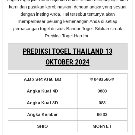
kami dan pastikan kombinasikan dengan angka yang sesuai
dengan insting Anda. Hal tersebut tentunya akan
memperbesar peluang kemenangan Anda di setiap
pemasangan togel di situs Bandar Togel. Silakan simak
Prediksi Togel Hari Ini :
PREDIKSI TOGEL THAILAND 13
OKTOBER 2024
A.Bb Set Atau BB
🔅0493586🔅
Angka Kuat 4D
0683
Angka Kuat 3D
083
Angka Kembar
66 33
SHIO
MONYET