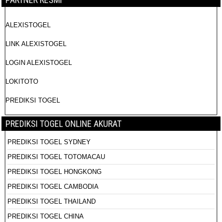
ALEXISTOGEL
LINK ALEXISTOGEL
LOGIN ALEXISTOGEL
LOKITOTO
PREDIKSI TOGEL
PREDIKSI TOGEL ONLINE AKURAT
PREDIKSI TOGEL SYDNEY
PREDIKSI TOGEL TOTOMACAU
PREDIKSI TOGEL HONGKONG
PREDIKSI TOGEL CAMBODIA
PREDIKSI TOGEL THAILAND
PREDIKSI TOGEL CHINA