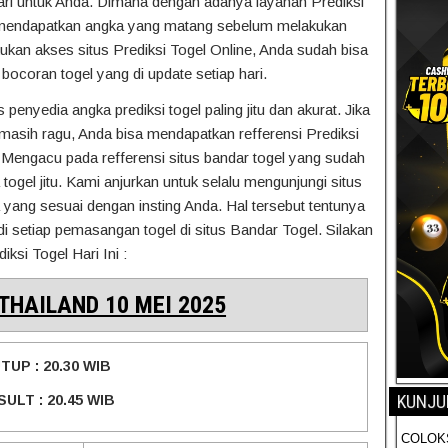
hari untuk Anda. Dimana dengan adanya layanan Prediksi
endapatkan angka yang matang sebelum melakukan
kan akses situs Prediksi Togel Online, Anda sudah bisa
bocoran togel yang di update setiap hari.
enyedia angka prediksi togel paling jitu dan akurat. Jika
asih ragu, Anda bisa mendapatkan refferensi Prediksi
Mengacu pada refferensi situs bandar togel yang sudah
ogel jitu. Kami anjurkan untuk selalu mengunjungi situs
yang sesuai dengan insting Anda. Hal tersebut tentunya
setiap pemasangan togel di situs Bandar Togel. Silakan
iksi Togel Hari Ini :
THAILAND 10 MEI 2025
TUP : 20.30 WIB
KUNJU
ULT : 20.45 WIB
COLOK