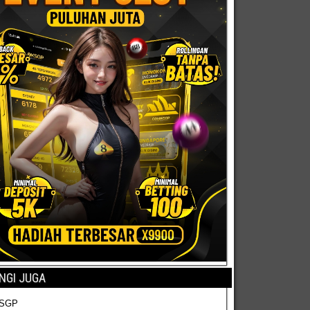
NGI JUGA
SGP