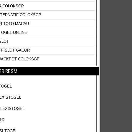
R COLOKSGP
LTERNATIF COLOKSGP
R TOTO MACAU
TOGEL ONLINE
SLOT
TP SLOT GACOR
 JACKPOT COLOKSGP
ER RESMI
TOGEL
LEXISTOGEL
ALEXISTOGEL
TO
SI TOGEL