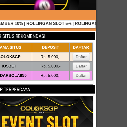
R 10% | ROLLINGAN SLOT 5% | ROLINGAN CASINO 0.75% | R
R SITUS REKOMENDASI
AMA SITUS
DEPOSIT
DAFTAR
COLOKSGP
Rp. 5.000,-
Daftar
IOSBET
Rp. 5.000,-
Daftar
DARBOLA855
Rp. 5.000,-
Daftar
R TERPERCAYA