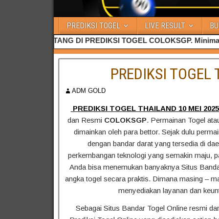
PREDIKSI TOGEL
LIVE RESULT
BU
T DATANG DI PREDIKSI TOGEL COLOKSGP. Minimal Deposit 
PREDIKSI TOGEL 
ADM GOLD
PREDIKSI TOGEL THAILAND 10 MEI 202
dan Resmi
COLOKSGP
. Permainan Togel atau
dimainkan oleh para bettor. Sejak dulu per
dengan bandar darat yang tersedia di d
perkembangan teknologi yang semakin maju, par
Anda bisa menemukan banyaknya Situs Banda
angka togel secara praktis. Dimana masing – mas
menyediakan layanan dan keun
Sebagai Situs Bandar Togel Online resmi da