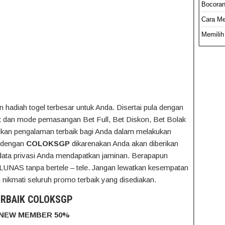
Bocoran
Cara Me
Memilih
 hadiah togel terbesar untuk Anda. Disertai pula dengan
it dan mode pemasangan Bet Full, Bet Diskon, Bet Bolak
ikan pengalaman terbaik bagi Anda dalam melakukan
g dengan
COLOKSGP
dikarenakan Anda akan diberikan
data privasi Anda mendapatkan jaminan. Berapapun
 LUNAS tanpa bertele – tele. Jangan lewatkan kesempatan
nikmati seluruh promo terbaik yang disediakan.
RBAIK COLOKSGP
 NEW MEMBER 50%