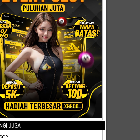
NGI JUGA
SGP