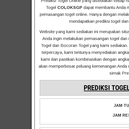
Prediksi Togel Online yang disediakan setiap 
Togel
COLOKSGP
dapat membantu Anda m
pemasangan togel online. Hanya dengan melaku
mendapatkan prediksi togel dan 
Website yang kami sediakan ini merupakan situs p
Anda ingin melakukan pemasangan togel dan m
Togel dan Bocoran Togel yang kami sediakan. 
terpercaya, kami tentunya menyediakan angka t
kami dan pastikan kombinasikan dengan angka 
akan memperbesar peluang kemenangan Anda di 
simak Pred
PREDIKSI TOGE
JAM TU
JAM RES