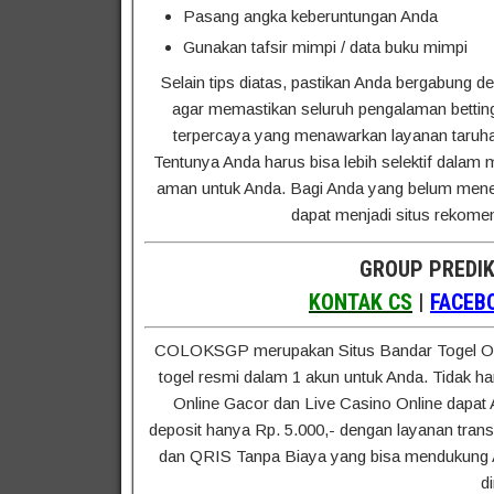
Pasang angka keberuntungan Anda
Gunakan tafsir mimpi / data buku mimpi
Selain tips diatas, pastikan Anda bergabung 
agar memastikan seluruh pengalaman betting 
terpercaya yang menawarkan layanan taruh
Tentunya Anda harus bisa lebih selektif dalam
aman untuk Anda. Bagi Anda yang belum menem
dapat menjadi situs rekomen
GROUP PREDIK
KONTAK CS
|
FACEB
COLOKSGP merupakan Situs Bandar Togel Onl
togel resmi dalam 1 akun untuk Anda. Tidak h
Online Gacor dan Live Casino Online dapat
deposit hanya Rp. 5.000,- dengan layanan transa
dan QRIS Tanpa Biaya yang bisa mendukung A
d