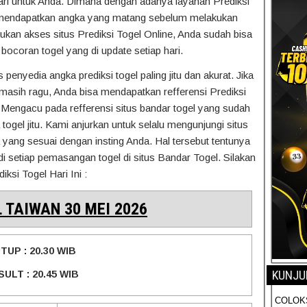
hari untuk Anda. Dimana dengan adanya layanan Prediksi
endapatkan angka yang matang sebelum melakukan
kan akses situs Prediksi Togel Online, Anda sudah bisa
bocoran togel yang di update setiap hari.
enyedia angka prediksi togel paling jitu dan akurat. Jika
asih ragu, Anda bisa mendapatkan refferensi Prediksi
Mengacu pada refferensi situs bandar togel yang sudah
ogel jitu. Kami anjurkan untuk selalu mengunjungi situs
yang sesuai dengan insting Anda. Hal tersebut tentunya
setiap pemasangan togel di situs Bandar Togel. Silakan
iksi Togel Hari Ini :
L TAIWAN 30 MEI 2026
TUP : 20.30 WIB
KUNJU
ULT : 20.45 WIB
COLOK