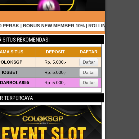
RAK | BONUS NEW MEMBER 10% | ROLLINGAN SLOT 5% | ROL
R SITUS REKOMENDASI
AMA SITUS
DEPOSIT
DAFTAR
COLOKSGP
Rp. 5.000,-
Daftar
IOSBET
Rp. 5.000,-
Daftar
DARBOLA855
Rp. 5.000,-
Daftar
R TERPERCAYA