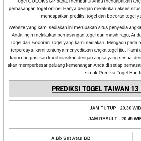
Togel
COLOKSGP
dapat membantu Anda mendapatkan ang
pemasangan togel online. Hanya dengan melakukan akses situs 
mendapatkan prediksi togel dan bocoran togel yan
Website yang kami sediakan ini merupakan situs penyedia angka pr
Anda ingin melakukan pemasangan togel dan masih ragu, Anda 
Togel dan Bocoran Togel yang kami sediakan. Mengacu pada ref
terpercaya, kami tentunya menyediakan angka togel jitu. Kami a
kami dan pastikan kombinasikan dengan angka yang sesuai deng
akan memperbesar peluang kemenangan Anda di setiap pemasanga
simak Prediksi Togel Hari In
PREDIKSI TOGEL TAIWAN 13
JAM TUTUP : 20.30 WI
JAM RESULT : 20.45 WI
A.Bb Set Atau BB