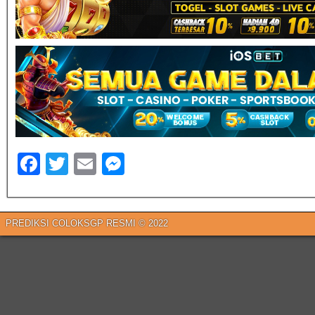
F
T
E
M
a
wi
m
e
c
tt
ail
ss
PREDIKSI COLOKSGP RESMI © 2022
e
er
e
b
n
o
g
o
er