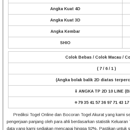
Angka Kuat 4D
Angka Kuat 3D
Angka Kembar
SHIO
Colok Bebas / Colok Macau / C
( 7 / 6 / 1 )
(Angka bolak balik 2D diatas terper
⇓ ANGKA TP 2D 10 LINE (B
🔅79 35 41 57 36 97 71 43 17
Prediksi Togel Online dan Bocoran Togel Akurat yang kami sed
pengerjaan panjang oleh para ahli berdasarkan statistik Keluaran
data yang kami sediakan mencapai hingga 92%. Pastikan untuk