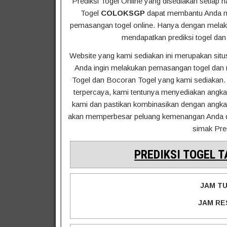
Prediksi Togel Online yang disediakan setiap 
Togel
COLOKSGP
dapat membantu Anda m
pemasangan togel online. Hanya dengan melaku
mendapatkan prediksi togel dan 
Website yang kami sediakan ini merupakan situs p
Anda ingin melakukan pemasangan togel dan m
Togel dan Bocoran Togel yang kami sediakan. 
terpercaya, kami tentunya menyediakan angka t
kami dan pastikan kombinasikan dengan angka 
akan memperbesar peluang kemenangan Anda di 
simak Pred
PREDIKSI TOGEL 
JAM TU
JAM RES