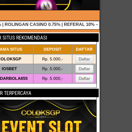
LINGAN CASINO 0.75% | REFERAL 10% – 1% SEUMUR HIDUP |
R SITUS REKOMENDASI
AMA SITUS
DEPOSIT
DAFTAR
COLOKSGP
Rp. 5.000,-
Daftar
IOSBET
Rp. 5.000,-
Daftar
DARBOLA855
Rp. 5.000,-
Daftar
R TERPERCAYA