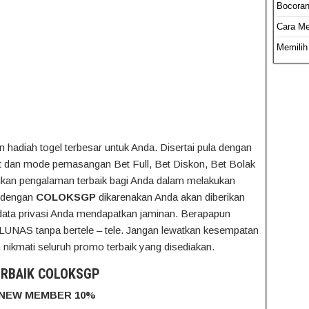
Bocoran
Cara Me
Memilih
 hadiah togel terbesar untuk Anda. Disertai pula dengan
it dan mode pemasangan Bet Full, Bet Diskon, Bet Bolak
ikan pengalaman terbaik bagi Anda dalam melakukan
g dengan
COLOKSGP
dikarenakan Anda akan diberikan
data privasi Anda mendapatkan jaminan. Berapapun
 LUNAS tanpa bertele – tele. Jangan lewatkan kesempatan
nikmati seluruh promo terbaik yang disediakan.
RBAIK COLOKSGP
 NEW MEMBER 10%