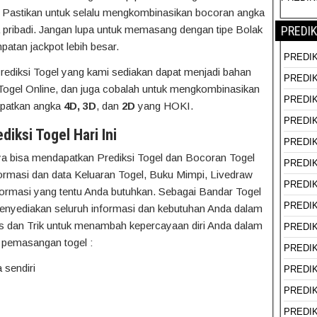
 Pastikan untuk selalu mengkombinasikan bocoran angka
pribadi. Jangan lupa untuk memasang dengan tipe Bolak
PREDIK
patan jackpot lebih besar.
PREDI
ediksi Togel yang kami sediakan dapat menjadi bahan
PREDI
ogel Online, dan juga cobalah untuk mengkombinasikan
PREDI
apatkan angka
4D, 3D
, dan
2D
yang HOKI.
PREDI
diksi Togel Hari Ini
PREDIK
anya bisa mendapatkan Prediksi Togel dan Bocoran Togel
PREDIK
ormasi dan data Keluaran Togel, Buku Mimpi, Livedraw
PREDIK
nformasi yang tentu Anda butuhkan. Sebagai Bandar Togel
PREDI
enyediakan seluruh informasi dan kebutuhan Anda dalam
ps dan Trik untuk menambah kepercayaan diri Anda dalam
PREDI
 pemasangan togel :
PREDI
 sendiri
PREDI
PREDI
PREDI