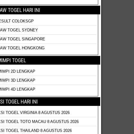
AW TOGEL HARI INI
RESULT COLOKSGP
RAW TOGEL SYDNEY
RAW TOGEL SINGAPORE
RAW TOGEL HONGKONG
MIMPI TOGEL
MIMPI 2D LENGKAP
MIMPI 3D LENGKAP
MIMPI 4D LENGKAP
SI TOGEL HARI INI
SI TOGEL VIRGINIA 8 AGUSTUS 2026
SI TOGEL TOTO MACAU 8 AGUSTUS 2026
SI TOGEL THAILAND 8 AGUSTUS 2026