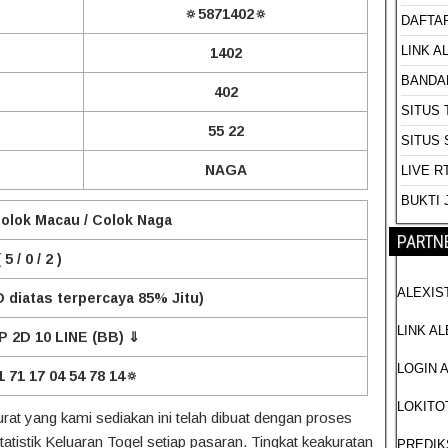
🔅5871402🔅
DAFTA
LINK A
1402
BANDA
402
SITUS 
55 22
SITUS 
NAGA
LIVE R
BUKTI
olok Macau / Colok Naga
PARTN
( 5 / 0 / 2 )
ALEXIS
D diatas terpercaya 85% Jitu)
LINK A
 2D 10 LINE (BB) ⇓
LOGIN 
1 71 17 04 54 78 14🔅
LOKITO
rat yang kami sediakan ini telah dibuat dengan proses
atistik Keluaran Togel setiap pasaran. Tingkat keakuratan
PREDIK