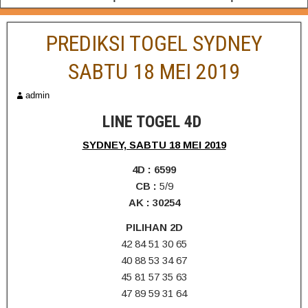
PREDIKSI TOGEL SYDNEY
SABTU 18 MEI 2019
admin
LINE TOGEL 4D
SYDNEY, SABTU 18 MEI 2019
4D : 6599
CB :
5/9
AK : 30254
PILIHAN 2D
42 84 51 30 65
40 88 53 34 67
45 81 57 35 63
47 89 59 31 64