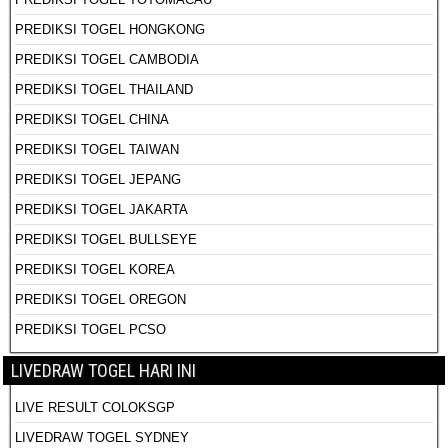
PREDIKSI TOGEL HONGKONG
PREDIKSI TOGEL CAMBODIA
PREDIKSI TOGEL THAILAND
PREDIKSI TOGEL CHINA
PREDIKSI TOGEL TAIWAN
PREDIKSI TOGEL JEPANG
PREDIKSI TOGEL JAKARTA
PREDIKSI TOGEL BULLSEYE
PREDIKSI TOGEL KOREA
PREDIKSI TOGEL OREGON
PREDIKSI TOGEL PCSO
LIVEDRAW TOGEL HARI INI
LIVE RESULT COLOKSGP
LIVEDRAW TOGEL SYDNEY