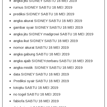
angka jitu SIDNEY SABTU 18 MEI 2019
rumus SIDNEY SABTU 18 MEI 2019
prediksi SIDNEY SABTU 18 MEI 2019
angka akurat SIDNEY SABTU 18 MEI 2019
gambar syair SIDNEY SABTU 18 MEI 2019
angka jitu SIDNEY madgrowi SABTU 18 MEI 2019
angka ikut SIDNEY SABTU 18 MEI 2019
nomor akurat SABTU 18 MEI 2019
angka gabung SABTU 18 MEI 2019
angka ajaib SIDNEYcterbaru SABTU 18 MEI 2019
angka mistik SIDNEY SABTU 18 MEI 2019
data SIDNEY SABTU 18 MEI 2019
Prediksi syair SABTU 18 MEI 2019
totojitu SABTU 18 MEI 2019
no togel SABTU 18 MEI 2019
fabiofa SABTU 18 MEI 2019