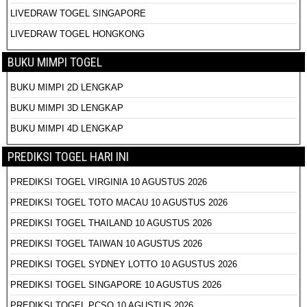
LIVEDRAW TOGEL SINGAPORE
LIVEDRAW TOGEL HONGKONG
BUKU MIMPI TOGEL
BUKU MIMPI 2D LENGKAP
BUKU MIMPI 3D LENGKAP
BUKU MIMPI 4D LENGKAP
PREDIKSI TOGEL HARI INI
PREDIKSI TOGEL VIRGINIA 10 AGUSTUS 2026
PREDIKSI TOGEL TOTO MACAU 10 AGUSTUS 2026
PREDIKSI TOGEL THAILAND 10 AGUSTUS 2026
PREDIKSI TOGEL TAIWAN 10 AGUSTUS 2026
PREDIKSI TOGEL SYDNEY LOTTO 10 AGUSTUS 2026
PREDIKSI TOGEL SINGAPORE 10 AGUSTUS 2026
PREDIKSI TOGEL PCSO 10 AGUSTUS 2026