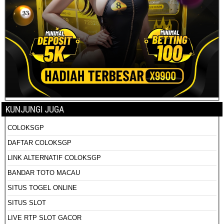
KUNJUNGI JUGA
COLOKSGP
DAFTAR COLOKSGP
LINK ALTERNATIF COLOKSGP
BANDAR TOTO MACAU
SITUS TOGEL ONLINE
SITUS SLOT
LIVE RTP SLOT GACOR