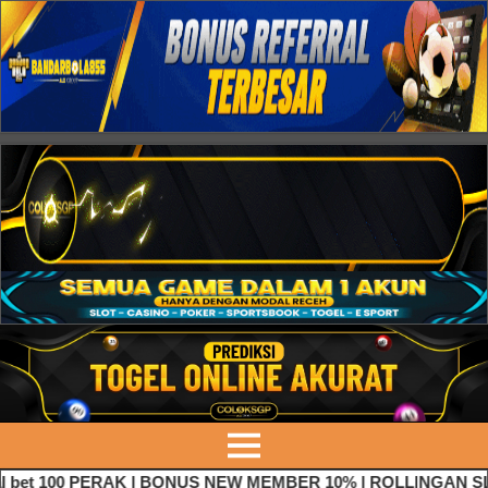
bet 100 PERAK | BONUS NEW MEMBER 10% | ROLLINGAN SLOT