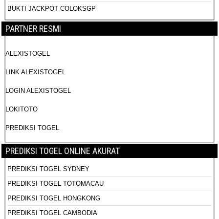
BUKTI JACKPOT COLOKSGP
PARTNER RESMI
ALEXISTOGEL
LINK ALEXISTOGEL
LOGIN ALEXISTOGEL
LOKITOTO
PREDIKSI TOGEL
PREDIKSI TOGEL ONLINE AKURAT
PREDIKSI TOGEL SYDNEY
PREDIKSI TOGEL TOTOMACAU
PREDIKSI TOGEL HONGKONG
PREDIKSI TOGEL CAMBODIA