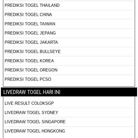
PREDIKSI TOGEL THAILAND
PREDIKSI TOGEL CHINA
PREDIKSI TOGEL TAIWAN
PREDIKSI TOGEL JEPANG
PREDIKSI TOGEL JAKARTA
PREDIKSI TOGEL BULLSEYE
PREDIKSI TOGEL KOREA
PREDIKSI TOGEL OREGON
PREDIKSI TOGEL PCSO
LIVEDRAW TOGEL HARI INI
LIVE RESULT COLOKSGP
LIVEDRAW TOGEL SYDNEY
LIVEDRAW TOGEL SINGAPORE
LIVEDRAW TOGEL HONGKONG