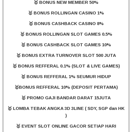
🥇 BONUS NEW MEMBER 50%
🥇 BONUS ROLLINGAN CASINO 1%
🥇 BONUS CASHBACK CASINO 8%
🥇 BONUS ROLLINGAN SLOT GAMES 0.5%
🥇 BONUS CASHBACK SLOT GAMES 10%
🥇 BONUS EXTRA TURNOVER SLOT 500 JUTA
🥇 BONUS REFFERAL 0.1% (SLOT & LIVE GAMES)
🥇 BONUS REFFERAL 1% SEUMUR HIDUP
🥇BONUS REFFERAL 10% (DEPOSIT PERTAMA)
🥇 PROMO GAJI BANDAR DARAT 15JUTA
🥇 LOMBA TEBAK ANGKA 3D 3LINE ( SDY, SGP dan HK
)
🥇 EVENT SLOT ONLINE GACOR SETIAP HARI