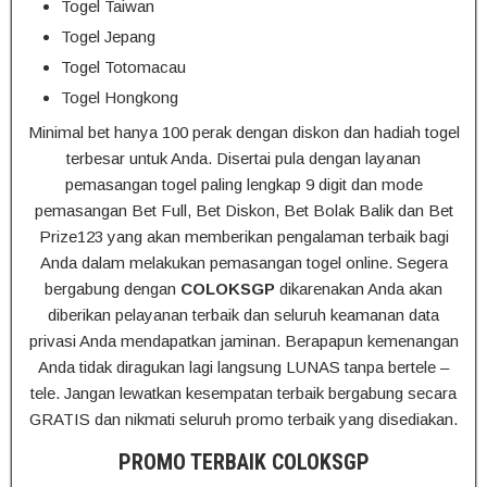
Togel Taiwan
Togel Jepang
Togel Totomacau
Togel Hongkong
Minimal bet hanya 100 perak dengan diskon dan hadiah togel
terbesar untuk Anda. Disertai pula dengan layanan
pemasangan togel paling lengkap 9 digit dan mode
pemasangan Bet Full, Bet Diskon, Bet Bolak Balik dan Bet
Prize123 yang akan memberikan pengalaman terbaik bagi
Anda dalam melakukan pemasangan togel online. Segera
bergabung dengan
COLOKSGP
dikarenakan Anda akan
diberikan pelayanan terbaik dan seluruh keamanan data
privasi Anda mendapatkan jaminan. Berapapun kemenangan
Anda tidak diragukan lagi langsung LUNAS tanpa bertele –
tele. Jangan lewatkan kesempatan terbaik bergabung secara
GRATIS dan nikmati seluruh promo terbaik yang disediakan.
PROMO TERBAIK COLOKSGP