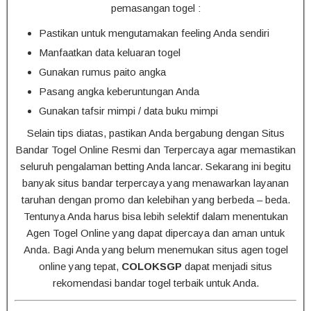
pemasangan togel :
Pastikan untuk mengutamakan feeling Anda sendiri
Manfaatkan data keluaran togel
Gunakan rumus paito angka
Pasang angka keberuntungan Anda
Gunakan tafsir mimpi / data buku mimpi
Selain tips diatas, pastikan Anda bergabung dengan Situs
Bandar Togel Online Resmi dan Terpercaya agar memastikan
seluruh pengalaman betting Anda lancar. Sekarang ini begitu
banyak situs bandar terpercaya yang menawarkan layanan
taruhan dengan promo dan kelebihan yang berbeda – beda.
Tentunya Anda harus bisa lebih selektif dalam menentukan
Agen Togel Online yang dapat dipercaya dan aman untuk
Anda. Bagi Anda yang belum menemukan situs agen togel
online yang tepat,
COLOKSGP
dapat menjadi situs
rekomendasi bandar togel terbaik untuk Anda.