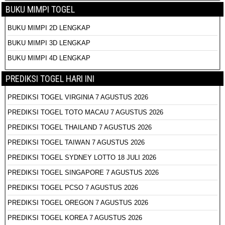
BUKU MIMPI TOGEL
BUKU MIMPI 2D LENGKAP
BUKU MIMPI 3D LENGKAP
BUKU MIMPI 4D LENGKAP
PREDIKSI TOGEL HARI INI
PREDIKSI TOGEL VIRGINIA 7 AGUSTUS 2026
PREDIKSI TOGEL TOTO MACAU 7 AGUSTUS 2026
PREDIKSI TOGEL THAILAND 7 AGUSTUS 2026
PREDIKSI TOGEL TAIWAN 7 AGUSTUS 2026
PREDIKSI TOGEL SYDNEY LOTTO 18 JULI 2026
PREDIKSI TOGEL SINGAPORE 7 AGUSTUS 2026
PREDIKSI TOGEL PCSO 7 AGUSTUS 2026
PREDIKSI TOGEL OREGON 7 AGUSTUS 2026
PREDIKSI TOGEL KOREA 7 AGUSTUS 2026