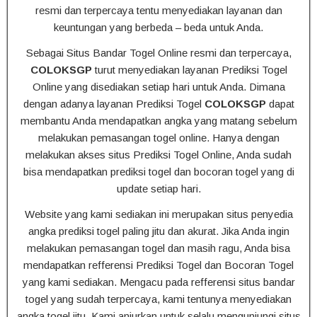
resmi dan terpercaya tentu menyediakan layanan dan
keuntungan yang berbeda – beda untuk Anda.
Sebagai Situs Bandar Togel Online resmi dan terpercaya,
COLOKSGP
turut menyediakan layanan Prediksi Togel
Online yang disediakan setiap hari untuk Anda. Dimana
dengan adanya layanan Prediksi Togel
COLOKSGP
dapat
membantu Anda mendapatkan angka yang matang sebelum
melakukan pemasangan togel online. Hanya dengan
melakukan akses situs Prediksi Togel Online, Anda sudah
bisa mendapatkan prediksi togel dan bocoran togel yang di
update setiap hari.
Website yang kami sediakan ini merupakan situs penyedia
angka prediksi togel paling jitu dan akurat. Jika Anda ingin
melakukan pemasangan togel dan masih ragu, Anda bisa
mendapatkan refferensi Prediksi Togel dan Bocoran Togel
yang kami sediakan. Mengacu pada refferensi situs bandar
togel yang sudah terpercaya, kami tentunya menyediakan
angka togel jitu. Kami anjurkan untuk selalu mengunjungi situs