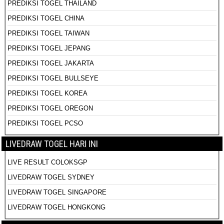
PREDIKSI TOGEL THAILAND
PREDIKSI TOGEL CHINA
PREDIKSI TOGEL TAIWAN
PREDIKSI TOGEL JEPANG
PREDIKSI TOGEL JAKARTA
PREDIKSI TOGEL BULLSEYE
PREDIKSI TOGEL KOREA
PREDIKSI TOGEL OREGON
PREDIKSI TOGEL PCSO
LIVEDRAW TOGEL HARI INI
LIVE RESULT COLOKSGP
LIVEDRAW TOGEL SYDNEY
LIVEDRAW TOGEL SINGAPORE
LIVEDRAW TOGEL HONGKONG