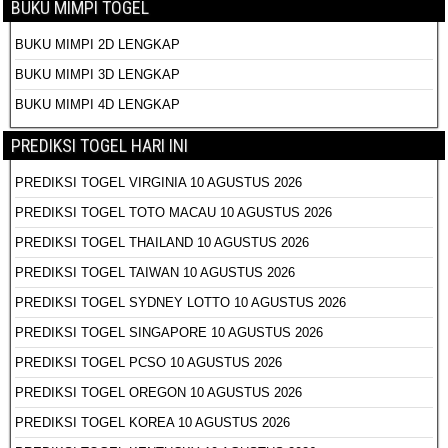
BUKU MIMPI TOGEL
BUKU MIMPI 2D LENGKAP
BUKU MIMPI 3D LENGKAP
BUKU MIMPI 4D LENGKAP
PREDIKSI TOGEL HARI INI
PREDIKSI TOGEL VIRGINIA 10 AGUSTUS 2026
PREDIKSI TOGEL TOTO MACAU 10 AGUSTUS 2026
PREDIKSI TOGEL THAILAND 10 AGUSTUS 2026
PREDIKSI TOGEL TAIWAN 10 AGUSTUS 2026
PREDIKSI TOGEL SYDNEY LOTTO 10 AGUSTUS 2026
PREDIKSI TOGEL SINGAPORE 10 AGUSTUS 2026
PREDIKSI TOGEL PCSO 10 AGUSTUS 2026
PREDIKSI TOGEL OREGON 10 AGUSTUS 2026
PREDIKSI TOGEL KOREA 10 AGUSTUS 2026