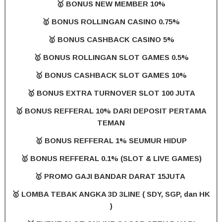
🥇 BONUS NEW MEMBER 10%
🥇 BONUS ROLLINGAN CASINO 0.75%
🥇 BONUS CASHBACK CASINO 5%
🥇 BONUS ROLLINGAN SLOT GAMES 0.5%
🥇 BONUS CASHBACK SLOT GAMES 10%
🥇 BONUS EXTRA TURNOVER SLOT 100 JUTA
🥇 BONUS REFFERAL 10% DARI DEPOSIT PERTAMA
TEMAN
🥇 BONUS REFFERAL 1% SEUMUR HIDUP
🥇 BONUS REFFERAL 0.1% (SLOT & LIVE GAMES)
🥇 PROMO GAJI BANDAR DARAT 15JUTA
🥇 LOMBA TEBAK ANGKA 3D 3LINE ( SDY, SGP, dan HK
)