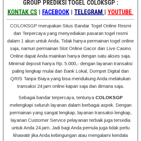
GROUP PREDIKSI TOGEL COLOKSGP :
KONTAK CS
|
FACEBOOK
|
TELEGRAM
|
YOUTUBE
COLOKSGP merupakan Situs Bandar Togel Online Resmi
dan Terpercaya yang menyediakan pasaran togel resmi
dalam 1 akun untuk Anda. Tidak hanya permainan togel online
saja, namun permainan Slot Online Gacor dan Live Casino
Online dapat Anda mainkan hanya dengan satu akses saja.
Minimal deposit hanya Rp. 5.000,- dengan layanan transaksi
paling lengkap mulai dari Bank Lokal, Dompet Digital dan
QRIS Tanpa Biaya yang bisa mendukung Anda melakukan
transaksi 24 jam online kapan saja dan dimana saja.
Sebagai bandar terpercaya, tentunya
COLOKSGP
melengkapi seluruh layanan dalam berbagai aspek. Dengan
permainan yang sangat lengkap, layanan transaksi lengkap,
layanan Customer Service pelayanan terbaik juga tersedia
untuk Anda 24 jam. Jadi bagi Anda pemula juga tidak perlu
khawatir jika Anda kebingungan atau mengalami kendala