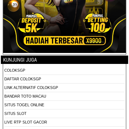
KUNJUNGI JUGA
COLOKSGP
DAFTAR COLOKSGP
LINK ALTERNATIF COLOKSGP
BANDAR TOTO MACAU
SITUS TOGEL ONLINE
SITUS SLOT
LIVE RTP SLOT GACOR