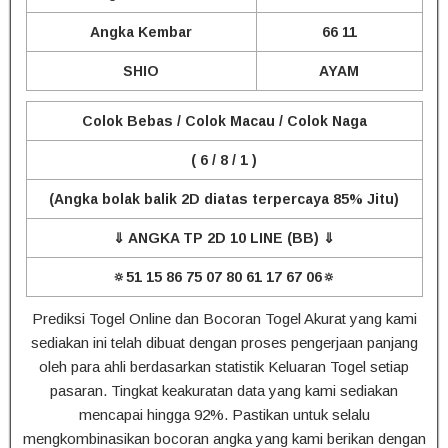
Angka Kembar
66 11
SHIO
AYAM
Colok Bebas / Colok Macau / Colok Naga
( 6 / 8 / 1 )
(Angka bolak balik 2D diatas terpercaya 85% Jitu)
⇓ ANGKA TP 2D 10 LINE (BB) ⇓
🔅51 15 86 75 07 80 61 17 67 06🔅
Prediksi Togel Online dan Bocoran Togel Akurat yang kami
sediakan ini telah dibuat dengan proses pengerjaan panjang
oleh para ahli berdasarkan statistik Keluaran Togel setiap
pasaran. Tingkat keakuratan data yang kami sediakan
mencapai hingga 92%. Pastikan untuk selalu
mengkombinasikan bocoran angka yang kami berikan dengan