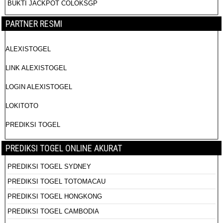
BUKTI JACKPOT COLOKSGP
PARTNER RESMI
ALEXISTOGEL
LINK ALEXISTOGEL
LOGIN ALEXISTOGEL
LOKITOTO
PREDIKSI TOGEL
PREDIKSI TOGEL ONLINE AKURAT
PREDIKSI TOGEL SYDNEY
PREDIKSI TOGEL TOTOMACAU
PREDIKSI TOGEL HONGKONG
PREDIKSI TOGEL CAMBODIA