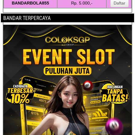
BANDARBOLA855
k
Rp. 5.000,-
Daftar
BANDAR TERPERCAYA