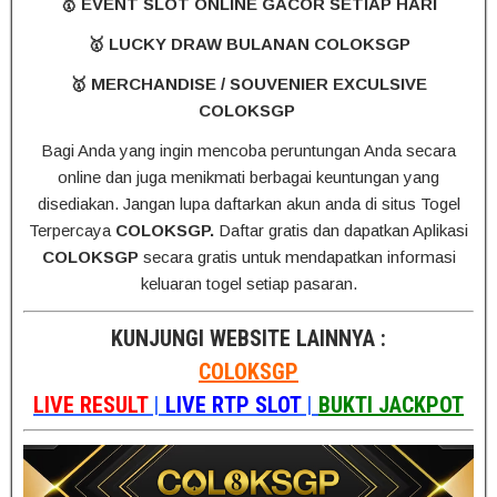
🥇 EVENT SLOT ONLINE GACOR SETIAP HARI
🥇 LUCKY DRAW BULANAN COLOKSGP
🥇 MERCHANDISE / SOUVENIER EXCULSIVE
COLOKSGP
Bagi Anda yang ingin mencoba peruntungan Anda secara
online dan juga menikmati berbagai keuntungan yang
disediakan. Jangan lupa daftarkan akun anda di situs Togel
Terpercaya
COLOKSGP.
Daftar gratis dan dapatkan Aplikasi
COLOKSGP
secara gratis untuk mendapatkan informasi
keluaran togel setiap pasaran.
KUNJUNGI WEBSITE LAINNYA :
COLOKSGP
LIVE RESULT
|
LIVE RTP SLOT
|
BUKTI JACKPOT