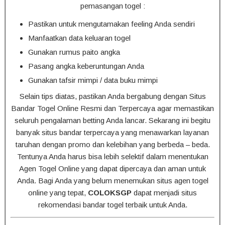
pemasangan togel :
Pastikan untuk mengutamakan feeling Anda sendiri
Manfaatkan data keluaran togel
Gunakan rumus paito angka
Pasang angka keberuntungan Anda
Gunakan tafsir mimpi / data buku mimpi
Selain tips diatas, pastikan Anda bergabung dengan Situs
Bandar Togel Online Resmi dan Terpercaya agar memastikan
seluruh pengalaman betting Anda lancar. Sekarang ini begitu
banyak situs bandar terpercaya yang menawarkan layanan
taruhan dengan promo dan kelebihan yang berbeda – beda.
Tentunya Anda harus bisa lebih selektif dalam menentukan
Agen Togel Online yang dapat dipercaya dan aman untuk
Anda. Bagi Anda yang belum menemukan situs agen togel
online yang tepat,
COLOKSGP
dapat menjadi situs
rekomendasi bandar togel terbaik untuk Anda.