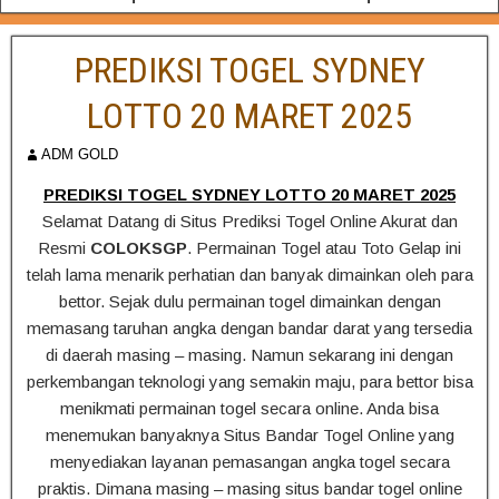
PREDIKSI TOGEL SYDNEY
LOTTO 20 MARET 2025
ADM GOLD
PREDIKSI TOGEL SYDNEY LOTTO 20 MARET 2025
Selamat Datang di Situs Prediksi Togel Online Akurat dan
Resmi
COLOKSGP
. Permainan Togel atau Toto Gelap ini
telah lama menarik perhatian dan banyak dimainkan oleh para
bettor. Sejak dulu permainan togel dimainkan dengan
memasang taruhan angka dengan bandar darat yang tersedia
di daerah masing – masing. Namun sekarang ini dengan
perkembangan teknologi yang semakin maju, para bettor bisa
menikmati permainan togel secara online. Anda bisa
menemukan banyaknya Situs Bandar Togel Online yang
menyediakan layanan pemasangan angka togel secara
praktis. Dimana masing – masing situs bandar togel online