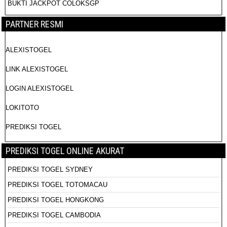
BUKTI JACKPOT COLOKSGP
PARTNER RESMI
ALEXISTOGEL
LINK ALEXISTOGEL
LOGIN ALEXISTOGEL
LOKITOTO
PREDIKSI TOGEL
PREDIKSI TOGEL ONLINE AKURAT
PREDIKSI TOGEL SYDNEY
PREDIKSI TOGEL TOTOMACAU
PREDIKSI TOGEL HONGKONG
PREDIKSI TOGEL CAMBODIA