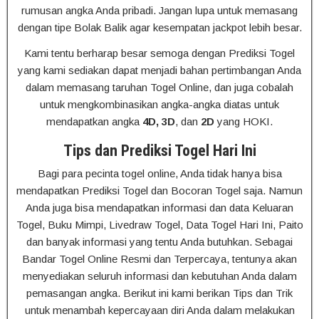
rumusan angka Anda pribadi. Jangan lupa untuk memasang
dengan tipe Bolak Balik agar kesempatan jackpot lebih besar.
Kami tentu berharap besar semoga dengan Prediksi Togel
yang kami sediakan dapat menjadi bahan pertimbangan Anda
dalam memasang taruhan Togel Online, dan juga cobalah
untuk mengkombinasikan angka-angka diatas untuk
mendapatkan angka
4D, 3D
, dan
2D
yang HOKI.
Tips dan Prediksi Togel Hari Ini
Bagi para pecinta togel online, Anda tidak hanya bisa
mendapatkan Prediksi Togel dan Bocoran Togel saja. Namun
Anda juga bisa mendapatkan informasi dan data Keluaran
Togel, Buku Mimpi, Livedraw Togel, Data Togel Hari Ini, Paito
dan banyak informasi yang tentu Anda butuhkan. Sebagai
Bandar Togel Online Resmi dan Terpercaya, tentunya akan
menyediakan seluruh informasi dan kebutuhan Anda dalam
pemasangan angka. Berikut ini kami berikan Tips dan Trik
untuk menambah kepercayaan diri Anda dalam melakukan