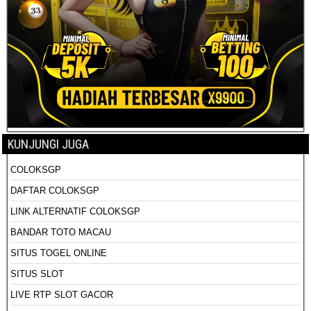
KUNJUNGI JUGA
COLOKSGP
DAFTAR COLOKSGP
LINK ALTERNATIF COLOKSGP
BANDAR TOTO MACAU
SITUS TOGEL ONLINE
SITUS SLOT
LIVE RTP SLOT GACOR