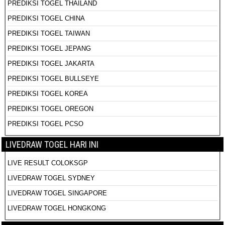
PREDIKSI TOGEL THAILAND
PREDIKSI TOGEL CHINA
PREDIKSI TOGEL TAIWAN
PREDIKSI TOGEL JEPANG
PREDIKSI TOGEL JAKARTA
PREDIKSI TOGEL BULLSEYE
PREDIKSI TOGEL KOREA
PREDIKSI TOGEL OREGON
PREDIKSI TOGEL PCSO
LIVEDRAW TOGEL HARI INI
LIVE RESULT COLOKSGP
LIVEDRAW TOGEL SYDNEY
LIVEDRAW TOGEL SINGAPORE
LIVEDRAW TOGEL HONGKONG