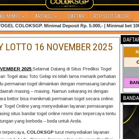
KU MIMPI
ARTIKEL
DAFTAR
RTP SLOT GACOR
SGP. Minimal Deposit Rp. 5.000,- | Minimal bet 100 P
DAFTA
Y LOTTO 16 NOVEMBER 2025
N
OVEMBER 2025
Selamat Datang di Situs Prediksi Togel
an Togel atau Toto Gelap ini telah lama menarik perhatian
BAN
dulu permainan togel dimainkan dengan memasang taruhan
i daerah masing – masing. Namun sekarang ini dengan
BANDA
a bettor bisa menikmati permainan togel secara online.
r Togel Online yang menyediakan layanan pemasangan
ing situs bandar togel online resmi dan terpercaya tentu
tungan yang berbeda – beda untuk Anda.
n terpercaya,
COLOKSGP
turut menyediakan layanan