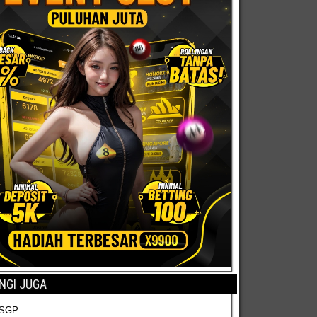
NGI JUGA
SGP