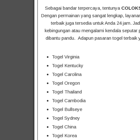
Sebagai bandar terpercaya, tentunya
COLOK
Dengan permainan yang sangat lengkap, layanan
terbaik juga tersedia untuk Anda 24 jam. Jad
kebingungan atau mengalami kendala seputar
dibantu pandu. Adapun pasaran togel terbaik y
Togel Virginia
Togel Kentucky
Togel Carolina
Togel Oregon
Togel Thailand
Togel Cambodia
Togel Bullseye
Togel Sydney
Togel China
Togel Korea