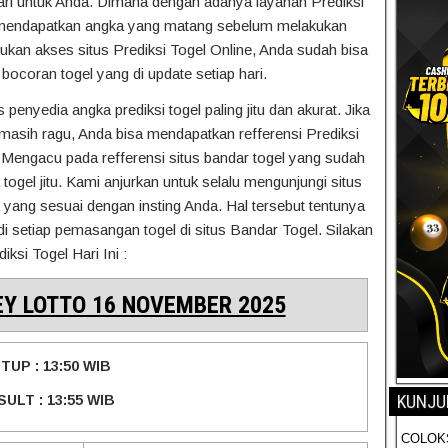
hari untuk Anda. Dimana dengan adanya layanan Prediksi
endapatkan angka yang matang sebelum melakukan
kan akses situs Prediksi Togel Online, Anda sudah bisa
bocoran togel yang di update setiap hari.
enyedia angka prediksi togel paling jitu dan akurat. Jika
asih ragu, Anda bisa mendapatkan refferensi Prediksi
Mengacu pada refferensi situs bandar togel yang sudah
ogel jitu. Kami anjurkan untuk selalu mengunjungi situs
yang sesuai dengan insting Anda. Hal tersebut tentunya
setiap pemasangan togel di situs Bandar Togel. Silakan
iksi Togel Hari Ini :
EY LOTTO 16 NOVEMBER 2025
TUP : 13:50 WIB
KUNJU
ULT : 13:55 WIB
COLOK