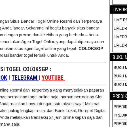
LIVEDR
LIVE 
dengan Situs Bandar Togel Online Resmi dan Terpercaya
Anda lancar. Sekarang ini begitu banyak situs bandar
LIVED
an dengan promo dan kelebihan yang berbeda – beda.
LIVED
 menentukan Agen Togel Online yang dapat dipercaya dan
LIVED
ukan situs agen togel online yang tepat,
COLOKSGP
dasi bandar togel terbaik untuk Anda.
BUKU 
BUKU 
SI TOGEL COLOKSGP :
BUKU 
OOK
|
TELEGRAM
|
YOUTUBE
BUKU 
ine Resmi dan Terpercaya yang menyediakan pasaran
PREDIK
anya permainan togel online saja, namun permainan Slot
 Anda mainkan hanya dengan satu akses saja. Minimal
PREDIK
ksi paling lengkap mulai dari Bank Lokal, Dompet Digital
PREDIK
nda melakukan transaksi 24 jam online kapan saja dan
imana saja.
PREDIK