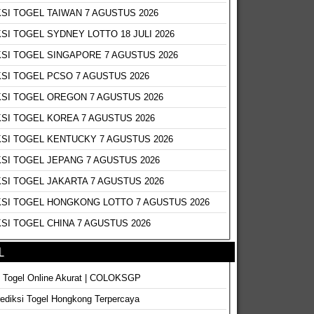
SI TOGEL TAIWAN 7 AGUSTUS 2026
SI TOGEL SYDNEY LOTTO 18 JULI 2026
SI TOGEL SINGAPORE 7 AGUSTUS 2026
SI TOGEL PCSO 7 AGUSTUS 2026
SI TOGEL OREGON 7 AGUSTUS 2026
SI TOGEL KOREA 7 AGUSTUS 2026
SI TOGEL KENTUCKY 7 AGUSTUS 2026
SI TOGEL JEPANG 7 AGUSTUS 2026
SI TOGEL JAKARTA 7 AGUSTUS 2026
KSI TOGEL HONGKONG LOTTO 7 AGUSTUS 2026
SI TOGEL CHINA 7 AGUSTUS 2026
L
i Togel Online Akurat | COLOKSGP
rediksi Togel Hongkong Terpercaya