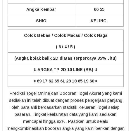
Angka Kembar
66 55
SHIO
KELINCI
Colok Bebas / Colok Macau / Colok Naga
( 6 / 4 / 5 )
(Angka bolak balik 2D diatas terpercaya 85% Jitu)
⇓ ANGKA TP 2D 10 LINE (BB) ⇓
🔅69 17 62 65 61 28 18 65 19 60🔅
Prediksi Togel Online dan Bocoran Togel Akurat yang kami
sediakan ini telah dibuat dengan proses pengerjaan panjang
oleh para ahli berdasarkan statistik Keluaran Togel setiap
pasaran. Tingkat keakuratan data yang kami sediakan
mencapai hingga 92%. Pastikan untuk selalu
mengkombinasikan bocoran angka yang kami berikan dengan