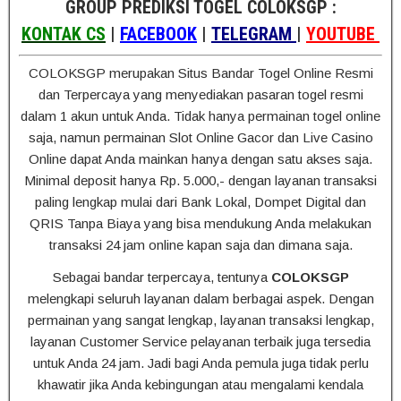
GROUP PREDIKSI TOGEL COLOKSGP :
KONTAK CS
|
FACEBOOK
|
TELEGRAM
|
YOUTUBE
COLOKSGP merupakan Situs Bandar Togel Online Resmi
dan Terpercaya yang menyediakan pasaran togel resmi
dalam 1 akun untuk Anda. Tidak hanya permainan togel online
saja, namun permainan Slot Online Gacor dan Live Casino
Online dapat Anda mainkan hanya dengan satu akses saja.
Minimal deposit hanya Rp. 5.000,- dengan layanan transaksi
paling lengkap mulai dari Bank Lokal, Dompet Digital dan
QRIS Tanpa Biaya yang bisa mendukung Anda melakukan
transaksi 24 jam online kapan saja dan dimana saja.
Sebagai bandar terpercaya, tentunya
COLOKSGP
melengkapi seluruh layanan dalam berbagai aspek. Dengan
permainan yang sangat lengkap, layanan transaksi lengkap,
layanan Customer Service pelayanan terbaik juga tersedia
untuk Anda 24 jam. Jadi bagi Anda pemula juga tidak perlu
khawatir jika Anda kebingungan atau mengalami kendala