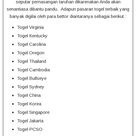
seputar pemasangan taruhan dikarenakan Anda akan
senantiasa dibantu pandu. Adapun pasaran togel terbaik yang
banyak digilai oleh para bettor diantaranya sebagai berikut :
Togel Virginia
Togel Kentucky
Togel Carolina
Togel Oregon
Togel Thailand
Togel Cambodia
Togel Bullseye
Togel Sydney
Togel China
Togel Korea
Togel Singapore
Togel Jakarta
Togel PCSO