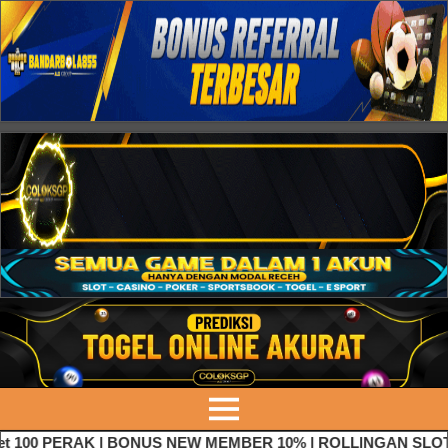
 100 PERAK | BONUS NEW MEMBER 10% | ROLLINGAN SLOT 5%