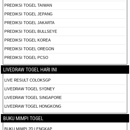
PREDIKSI TOGEL TAIWAN
PREDIKSI TOGEL JEPANG
PREDIKSI TOGEL JAKARTA
PREDIKSI TOGEL BULLSEYE
PREDIKSI TOGEL KOREA
PREDIKSI TOGEL OREGON
PREDIKSI TOGEL PCSO
LIVEDRAW TOGEL HARI INI
LIVE RESULT COLOKSGP
LIVEDRAW TOGEL SYDNEY
LIVEDRAW TOGEL SINGAPORE
LIVEDRAW TOGEL HONGKONG
BUKU MIMPI TOGEL
BUKU MIMPI 2D LENGKAP