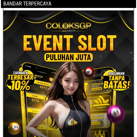
BANDAR TERPERCAYA