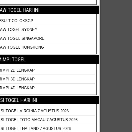
AW TOGEL HARI INI
RESULT COLOKSGP
RAW TOGEL SYDNEY
RAW TOGEL SINGAPORE
RAW TOGEL HONGKONG
MIMPI TOGEL
MIMPI 2D LENGKAP
MIMPI 3D LENGKAP
MIMPI 4D LENGKAP
SI TOGEL HARI INI
SI TOGEL VIRGINIA 7 AGUSTUS 2026
SI TOGEL TOTO MACAU 7 AGUSTUS 2026
SI TOGEL THAILAND 7 AGUSTUS 2026