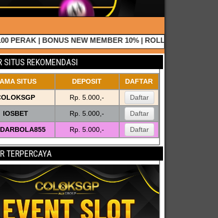
PERAK | BONUS NEW MEMBER 10% | ROLLINGAN SLOT 5% | RO
R SITUS REKOMENDASI
AMA SITUS
DEPOSIT
DAFTAR
COLOKSGP
Rp. 5.000,-
Daftar
IOSBET
Rp. 5.000,-
Daftar
DARBOLA855
Rp. 5.000,-
Daftar
R TERPERCAYA