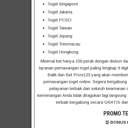
Togel Singapore
Togel Jakarta
Togel PCSO
Togel Taiwan
Togel Jepang
Togel Totomacau
Togel Hongkong
Minimal bet hanya 100 perak dengan diskon dan
layanan pemasangan togel paling lengkap 9 dig
Balik dan Bet Prize123 yang akan member
pemasangan togel online. Segera bergabun
pelayanan terbaik dan seluruh keamanan 
kemenangan Anda tidak diragukan lagi langsung
terbaik bergabung secara GRATIS dan 
PROMO TE
🥇 BONUS