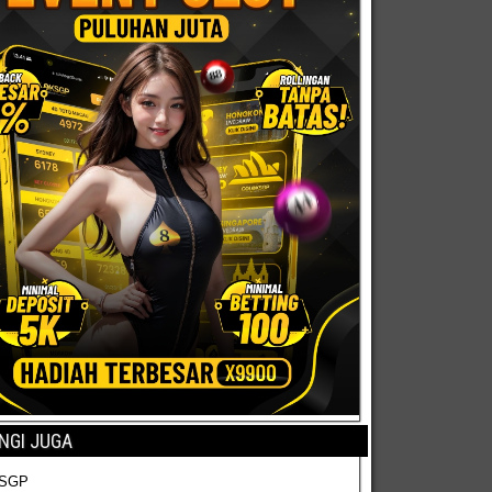
NGI JUGA
SGP