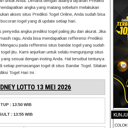
hari untuk Anda. Dimana dengan adanya layanan Prediksi
endapatkan angka yang matang sebelum melakukan
kan akses situs Prediksi Togel Online, Anda sudah bisa
bocoran togel yang di update setiap hari.
enyedia angka prediksi togel paling jitu dan akurat. Jika
asih ragu, Anda bisa mendapatkan refferensi Prediksi
Mengacu pada refferensi situs bandar togel yang sudah
ogel jitu. Kami anjurkan untuk selalu mengunjungi situs
yang sesuai dengan insting Anda. Hal tersebut tentunya
setiap pemasangan togel di situs Bandar Togel. Silakan
iksi Togel Hari Ini :
YDNEY LOTTO 13 MEI 2026
TUP : 13:50 WIB
KUNJU
ULT : 13:55 WIB
COLOK