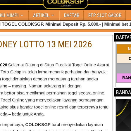
KU MIMPI
ARTIKEL
DAFTAR
RTP SLOT GACOR
OKSGP. Minimal Deposit Rp. 5.000,- | Minimal bet 100 
DAFTA
DNEY LOTTO 13 MEI 2026
N
2026
Selamat Datang di Situs Prediksi Togel Online Akurat
Toto Gelap ini telah lama menarik perhatian dan banyak
BAN
nan togel dimainkan dengan memasang taruhan angka
asing – masing. Namun sekarang ini dengan
BANDA
 bettor bisa menikmati permainan togel secara online.
 Togel Online yang menyediakan layanan pemasangan
ing situs bandar togel online resmi dan terpercaya tentu
eda – beda untuk Anda.
n terpercaya,
COLOKSGP
turut menyediakan layanan