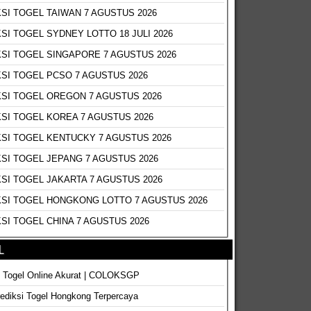
SI TOGEL TAIWAN 7 AGUSTUS 2026
SI TOGEL SYDNEY LOTTO 18 JULI 2026
SI TOGEL SINGAPORE 7 AGUSTUS 2026
SI TOGEL PCSO 7 AGUSTUS 2026
SI TOGEL OREGON 7 AGUSTUS 2026
SI TOGEL KOREA 7 AGUSTUS 2026
SI TOGEL KENTUCKY 7 AGUSTUS 2026
SI TOGEL JEPANG 7 AGUSTUS 2026
SI TOGEL JAKARTA 7 AGUSTUS 2026
KSI TOGEL HONGKONG LOTTO 7 AGUSTUS 2026
SI TOGEL CHINA 7 AGUSTUS 2026
L
i Togel Online Akurat | COLOKSGP
rediksi Togel Hongkong Terpercaya