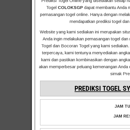
Prediksi Togel Online yang disediakan setiap 
Togel
COLOKSGP
dapat membantu Anda m
pemasangan togel online. Hanya dengan melaku
mendapatkan prediksi togel dan 
Website yang kami sediakan ini merupakan situs p
Anda ingin melakukan pemasangan togel dan m
Togel dan Bocoran Togel yang kami sediakan. 
terpercaya, kami tentunya menyediakan angka t
kami dan pastikan kombinasikan dengan angka 
akan memperbesar peluang kemenangan Anda di 
simak Pred
PREDIKSI TOGEL S
JAM TU
JAM RES