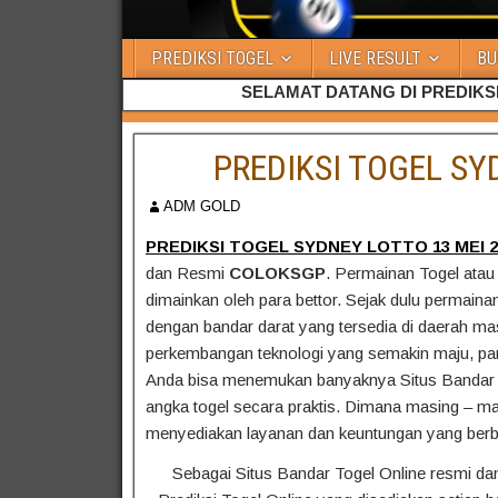
PREDIKSI TOGEL
LIVE RESULT
BU
SELAMAT DATANG DI PREDIKSI TOGEL COL
PREDIKSI TOGEL SY
ADM GOLD
PREDIKSI TOGEL SYDNEY LOTTO 13 MEI 
dan Resmi
COLOKSGP
. Permainan Togel atau 
dimainkan oleh para bettor. Sejak dulu permai
dengan bandar darat yang tersedia di daerah m
perkembangan teknologi yang semakin maju, para
Anda bisa menemukan banyaknya Situs Bandar
angka togel secara praktis. Dimana masing – mas
menyediakan layanan dan keuntungan yang berb
Sebagai Situs Bandar Togel Online resmi da