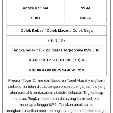
Angka Kembar
99 44
SHIO
NAGA
Colok Bebas / Colok Macau / Colok Naga
( 9 / 3 / 8 )
(Angka bolak balik 2D diatas terpercaya 85% Jitu)
⇓ ANGKA TP 2D 10 LINE (BB) ⇓
🔅97 08 43 89 05 79 93 40 39 75
🔅
Prediksi Togel Online dan Bocoran Togel Akurat yang kami
sediakan ini telah dibuat dengan proses pengerjaan panjang
oleh para ahli berdasarkan statistik Keluaran Togel setiap
pasaran. Tingkat keakuratan data yang kami sediakan
mencapai hingga 92%. Pastikan untuk selalu
mengkombinasikan bocoran angka yang kami berikan dengan