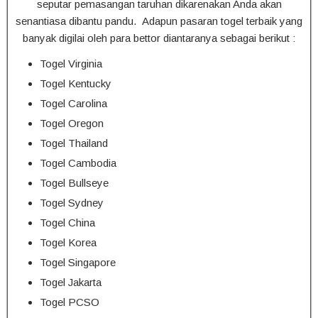
seputar pemasangan taruhan dikarenakan Anda akan
senantiasa dibantu pandu. Adapun pasaran togel terbaik yang
banyak digilai oleh para bettor diantaranya sebagai berikut :
Togel Virginia
Togel Kentucky
Togel Carolina
Togel Oregon
Togel Thailand
Togel Cambodia
Togel Bullseye
Togel Sydney
Togel China
Togel Korea
Togel Singapore
Togel Jakarta
Togel PCSO