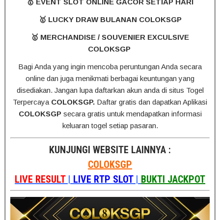
🥇 EVENT SLOT ONLINE GACOR SETIAP HARI
🥇 LUCKY DRAW BULANAN COLOKSGP
🥇 MERCHANDISE / SOUVENIER EXCULSIVE
COLOKSGP
Bagi Anda yang ingin mencoba peruntungan Anda secara
online dan juga menikmati berbagai keuntungan yang
disediakan. Jangan lupa daftarkan akun anda di situs Togel
Terpercaya
COLOKSGP.
Daftar gratis dan dapatkan Aplikasi
COLOKSGP
secara gratis untuk mendapatkan informasi
keluaran togel setiap pasaran.
KUNJUNGI WEBSITE LAINNYA :
COLOKSGP
LIVE RESULT
|
LIVE RTP SLOT
|
BUKTI JACKPOT