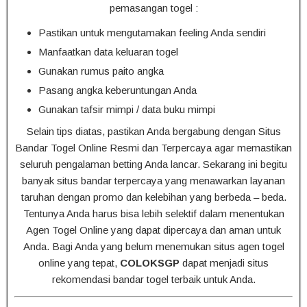
pemasangan togel :
Pastikan untuk mengutamakan feeling Anda sendiri
Manfaatkan data keluaran togel
Gunakan rumus paito angka
Pasang angka keberuntungan Anda
Gunakan tafsir mimpi / data buku mimpi
Selain tips diatas, pastikan Anda bergabung dengan Situs
Bandar Togel Online Resmi dan Terpercaya agar memastikan
seluruh pengalaman betting Anda lancar. Sekarang ini begitu
banyak situs bandar terpercaya yang menawarkan layanan
taruhan dengan promo dan kelebihan yang berbeda – beda.
Tentunya Anda harus bisa lebih selektif dalam menentukan
Agen Togel Online yang dapat dipercaya dan aman untuk
Anda. Bagi Anda yang belum menemukan situs agen togel
online yang tepat,
COLOKSGP
dapat menjadi situs
rekomendasi bandar togel terbaik untuk Anda.