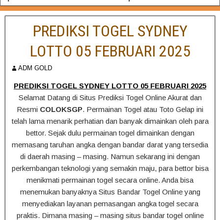
PREDIKSI TOGEL SYDNEY
LOTTO 05 FEBRUARI 2025
ADM GOLD
PREDIKSI TOGEL SYDNEY LOTTO 05 FEBRUARI 2025
Selamat Datang di Situs Prediksi Togel Online Akurat dan
Resmi
COLOKSGP
. Permainan Togel atau Toto Gelap ini
telah lama menarik perhatian dan banyak dimainkan oleh para
bettor. Sejak dulu permainan togel dimainkan dengan
memasang taruhan angka dengan bandar darat yang tersedia
di daerah masing – masing. Namun sekarang ini dengan
perkembangan teknologi yang semakin maju, para bettor bisa
menikmati permainan togel secara online. Anda bisa
menemukan banyaknya Situs Bandar Togel Online yang
menyediakan layanan pemasangan angka togel secara
praktis. Dimana masing – masing situs bandar togel online