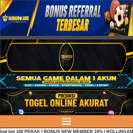
mal bet 100 PERAK | BONUS NEW MEMBER 10% | ROLLINGAN 