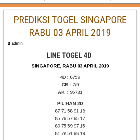
PREDIKSI TOGEL SINGAPORE
RABU 03 APRIL 2019
admin
LINE TOGEL 4D
SINGAPORE, RABU 03 APRIL 2019
4D :
8759
CB :
7/9
AK
:
95781
PILIHAN 2D
87 71 58 91 18
85 79 57 95 17
89 75 59 97 15
81 78 51 98 19