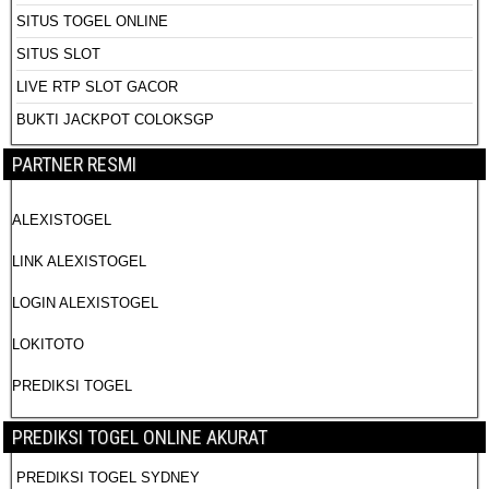
SITUS TOGEL ONLINE
SITUS SLOT
LIVE RTP SLOT GACOR
BUKTI JACKPOT COLOKSGP
PARTNER RESMI
ALEXISTOGEL
LINK ALEXISTOGEL
LOGIN ALEXISTOGEL
LOKITOTO
PREDIKSI TOGEL
PREDIKSI TOGEL ONLINE AKURAT
PREDIKSI TOGEL SYDNEY