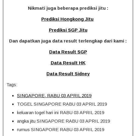
Nikmati juga beberapa prediksi jitu :
Prediksi Hongkong Jitu
Prediksi SGP Jitu
Dan dapatkan juga data result terlengkap dari kami :
Data Result SGP
Data Result HK
Data Result Sidney
Tags:
SINGAPORE, RABU 03 APRIL 2019
TOGEL SINGAPORE RABU 03 APRIL 2019
keluaran togel hari ini RABU 03 APRIL 2019
angka jitu SINGAPORE RABU 03 APRIL 2019
rumus SINGAPORE RABU 03 APRIL 2019