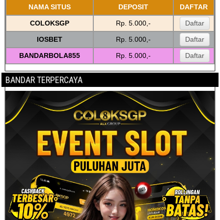
NAMA SITUS
DEPOSIT
DAFTAR
b
n
COLOKSGP
Rp. 5.000,-
Daftar
o
g
IOSBET
Rp. 5.000,-
Daftar
o
er
BANDARBOLA855
k
Rp. 5.000,-
Daftar
BANDAR TERPERCAYA