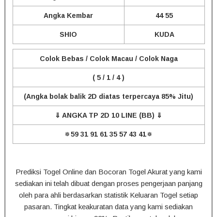
Angka Kembar
44 55
SHIO
KUDA
Colok Bebas / Colok Macau / Colok Naga
( 5 / 1 / 4 )
(Angka bolak balik 2D diatas terpercaya 85% Jitu)
⇓ ANGKA TP 2D 10 LINE (BB) ⇓
🔅59 31 91 61 35 57 43 41🔅
Prediksi Togel Online dan Bocoran Togel Akurat yang kami
sediakan ini telah dibuat dengan proses pengerjaan panjang
oleh para ahli berdasarkan statistik Keluaran Togel setiap
pasaran. Tingkat keakuratan data yang kami sediakan