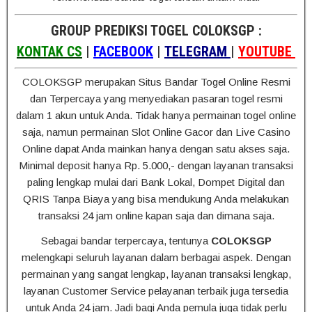
GROUP PREDIKSI TOGEL COLOKSGP :
KONTAK CS
|
FACEBOOK
|
TELEGRAM
|
YOUTUBE
COLOKSGP merupakan Situs Bandar Togel Online Resmi
dan Terpercaya yang menyediakan pasaran togel resmi
dalam 1 akun untuk Anda. Tidak hanya permainan togel online
saja, namun permainan Slot Online Gacor dan Live Casino
Online dapat Anda mainkan hanya dengan satu akses saja.
Minimal deposit hanya Rp. 5.000,- dengan layanan transaksi
paling lengkap mulai dari Bank Lokal, Dompet Digital dan
QRIS Tanpa Biaya yang bisa mendukung Anda melakukan
transaksi 24 jam online kapan saja dan dimana saja.
Sebagai bandar terpercaya, tentunya
COLOKSGP
melengkapi seluruh layanan dalam berbagai aspek. Dengan
permainan yang sangat lengkap, layanan transaksi lengkap,
layanan Customer Service pelayanan terbaik juga tersedia
untuk Anda 24 jam. Jadi bagi Anda pemula juga tidak perlu