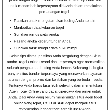
untuk menambah kepercayaan diri Anda dalam melakukan
pemasangan togel :
Pastikan untuk mengutamakan feeling Anda sendiri
Manfaatkan data keluaran togel
Gunakan rumus paito angka
Pasang angka keberuntungan Anda
Gunakan tafsir mimpi / data buku mimpi
Selain tips diatas, pastikan Anda bergabung dengan Situs
Bandar Togel Online Resmi dan Terpercaya agar memastikan
seluruh pengalaman betting Anda lancar. Sekarang ini begitu
banyak situs bandar terpercaya yang menawarkan layanan
taruhan dengan promo dan kelebihan yang berbeda – beda.
Tentunya Anda harus bisa lebih selektif dalam menentukan
Agen Togel Online yang dapat dipercaya dan aman untuk
Anda. Bagi Anda yang belum menemukan situs agen togel
online yang tepat,
COLOKSGP
dapat menjadi situs
rekomendasi bandar togel terbaik untuk Anda.