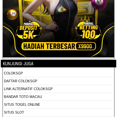
KUNJUNGI JUGA
COLOKSGP
DAFTAR COLOKSGP
LINK ALTERNATIF COLOKSGP
BANDAR TOTO MACAU
SITUS TOGEL ONLINE
SITUS SLOT