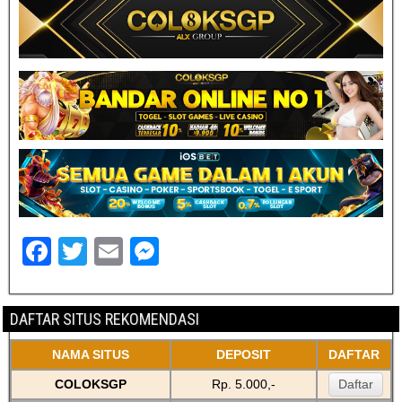
F
T
E
M
a
wi
m
e
c
tt
ail
ss
DAFTAR SITUS REKOMENDASI
e
er
e
NAMA SITUS
DEPOSIT
DAFTAR
b
n
COLOKSGP
Rp. 5.000,-
Daftar
o
g