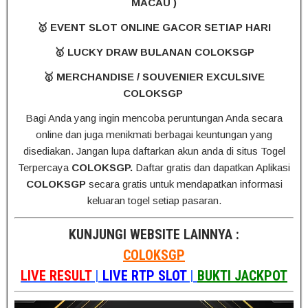
MACAU )
🥇 EVENT SLOT ONLINE GACOR SETIAP HARI
🥇 LUCKY DRAW BULANAN COLOKSGP
🥇 MERCHANDISE / SOUVENIER EXCULSIVE
COLOKSGP
Bagi Anda yang ingin mencoba peruntungan Anda secara
online dan juga menikmati berbagai keuntungan yang
disediakan. Jangan lupa daftarkan akun anda di situs Togel
Terpercaya
COLOKSGP.
Daftar gratis dan dapatkan Aplikasi
COLOKSGP
secara gratis untuk mendapatkan informasi
keluaran togel setiap pasaran.
KUNJUNGI WEBSITE LAINNYA :
COLOKSGP
LIVE RESULT
|
LIVE RTP SLOT
|
BUKTI JACKPOT