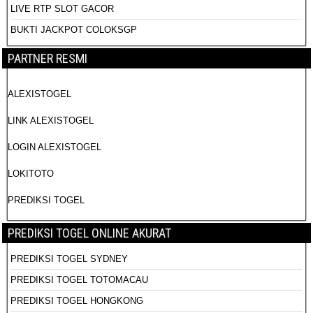
LIVE RTP SLOT GACOR
BUKTI JACKPOT COLOKSGP
PARTNER RESMI
ALEXISTOGEL
LINK ALEXISTOGEL
LOGIN ALEXISTOGEL
LOKITOTO
PREDIKSI TOGEL
PREDIKSI TOGEL ONLINE AKURAT
PREDIKSI TOGEL SYDNEY
PREDIKSI TOGEL TOTOMACAU
PREDIKSI TOGEL HONGKONG