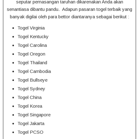
seputar pemasangan taruhan dikarenakan Anda akan
senantiasa dibantu pandu. Adapun pasaran togel terbaik yang
banyak digilai oleh para bettor diantaranya sebagai berikut :
Togel Virginia
Togel Kentucky
Togel Carolina
Togel Oregon
Togel Thailand
Togel Cambodia
Togel Bullseye
Togel Sydney
Togel China
Togel Korea
Togel Singapore
Togel Jakarta
Togel PCSO