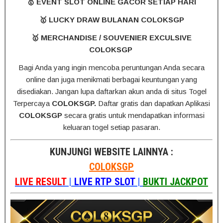
🥇 EVENT SLOT ONLINE GACOR SETIAP HARI
🥇 LUCKY DRAW BULANAN COLOKSGP
🥇 MERCHANDISE / SOUVENIER EXCULSIVE
COLOKSGP
Bagi Anda yang ingin mencoba peruntungan Anda secara
online dan juga menikmati berbagai keuntungan yang
disediakan. Jangan lupa daftarkan akun anda di situs Togel
Terpercaya
COLOKSGP.
Daftar gratis dan dapatkan Aplikasi
COLOKSGP
secara gratis untuk mendapatkan informasi
keluaran togel setiap pasaran.
KUNJUNGI WEBSITE LAINNYA :
COLOKSGP
LIVE RESULT
|
LIVE RTP SLOT
|
BUKTI JACKPOT