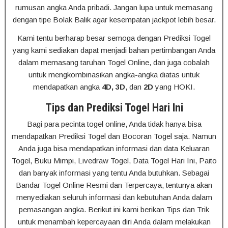
rumusan angka Anda pribadi. Jangan lupa untuk memasang
dengan tipe Bolak Balik agar kesempatan jackpot lebih besar.
Kami tentu berharap besar semoga dengan Prediksi Togel
yang kami sediakan dapat menjadi bahan pertimbangan Anda
dalam memasang taruhan Togel Online, dan juga cobalah
untuk mengkombinasikan angka-angka diatas untuk
mendapatkan angka
4D, 3D
, dan
2D
yang HOKI.
Tips dan Prediksi Togel Hari Ini
Bagi para pecinta togel online, Anda tidak hanya bisa
mendapatkan Prediksi Togel dan Bocoran Togel saja. Namun
Anda juga bisa mendapatkan informasi dan data Keluaran
Togel, Buku Mimpi, Livedraw Togel, Data Togel Hari Ini, Paito
dan banyak informasi yang tentu Anda butuhkan. Sebagai
Bandar Togel Online Resmi dan Terpercaya, tentunya akan
menyediakan seluruh informasi dan kebutuhan Anda dalam
pemasangan angka. Berikut ini kami berikan Tips dan Trik
untuk menambah kepercayaan diri Anda dalam melakukan