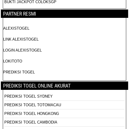
BUKTI JACKPOT COLOKSGP
PARTNER RESMI
ALEXISTOGEL
LINK ALEXISTOGEL
LOGIN ALEXISTOGEL
LOKITOTO
PREDIKSI TOGEL
PREDIKSI TOGEL ONLINE AKURAT
PREDIKSI TOGEL SYDNEY
PREDIKSI TOGEL TOTOMACAU
PREDIKSI TOGEL HONGKONG
PREDIKSI TOGEL CAMBODIA