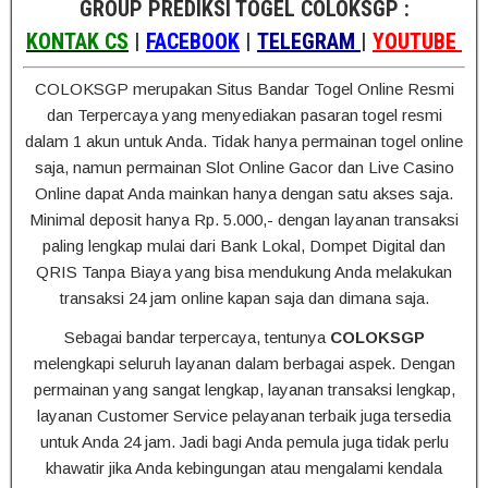
GROUP PREDIKSI TOGEL COLOKSGP :
KONTAK CS
|
FACEBOOK
|
TELEGRAM
|
YOUTUBE
COLOKSGP merupakan Situs Bandar Togel Online Resmi
dan Terpercaya yang menyediakan pasaran togel resmi
dalam 1 akun untuk Anda. Tidak hanya permainan togel online
saja, namun permainan Slot Online Gacor dan Live Casino
Online dapat Anda mainkan hanya dengan satu akses saja.
Minimal deposit hanya Rp. 5.000,- dengan layanan transaksi
paling lengkap mulai dari Bank Lokal, Dompet Digital dan
QRIS Tanpa Biaya yang bisa mendukung Anda melakukan
transaksi 24 jam online kapan saja dan dimana saja.
Sebagai bandar terpercaya, tentunya
COLOKSGP
melengkapi seluruh layanan dalam berbagai aspek. Dengan
permainan yang sangat lengkap, layanan transaksi lengkap,
layanan Customer Service pelayanan terbaik juga tersedia
untuk Anda 24 jam. Jadi bagi Anda pemula juga tidak perlu
khawatir jika Anda kebingungan atau mengalami kendala