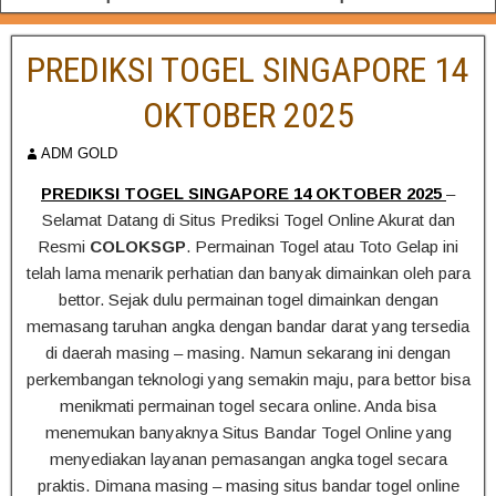
PREDIKSI TOGEL SINGAPORE 14
OKTOBER 2025
ADM GOLD
PREDIKSI TOGEL SINGAPORE 14 OKTOBER 2025
–
Selamat Datang di Situs Prediksi Togel Online Akurat dan
Resmi
COLOKSGP
. Permainan Togel atau Toto Gelap ini
telah lama menarik perhatian dan banyak dimainkan oleh para
bettor. Sejak dulu permainan togel dimainkan dengan
memasang taruhan angka dengan bandar darat yang tersedia
di daerah masing – masing. Namun sekarang ini dengan
perkembangan teknologi yang semakin maju, para bettor bisa
menikmati permainan togel secara online. Anda bisa
menemukan banyaknya Situs Bandar Togel Online yang
menyediakan layanan pemasangan angka togel secara
praktis. Dimana masing – masing situs bandar togel online