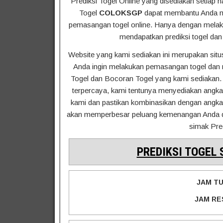
Prediksi Togel Online yang disediakan setiap 
Togel
COLOKSGP
dapat membantu Anda m
pemasangan togel online. Hanya dengan melaku
mendapatkan prediksi togel dan 
Website yang kami sediakan ini merupakan situs p
Anda ingin melakukan pemasangan togel dan m
Togel dan Bocoran Togel yang kami sediakan. 
terpercaya, kami tentunya menyediakan angka t
kami dan pastikan kombinasikan dengan angka 
akan memperbesar peluang kemenangan Anda di 
simak Pred
PREDIKSI TOGEL 
JAM TU
JAM RES