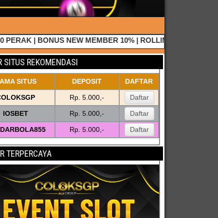
ERAK | BONUS NEW MEMBER 10% | ROLLINGAN SLOT 5% | ROL
R SITUS REKOMENDASI
AMA SITUS
DEPOSIT
DAFTAR
COLOKSGP
Rp. 5.000,-
Daftar
IOSBET
Rp. 5.000,-
Daftar
DARBOLA855
Rp. 5.000,-
Daftar
R TERPERCAYA