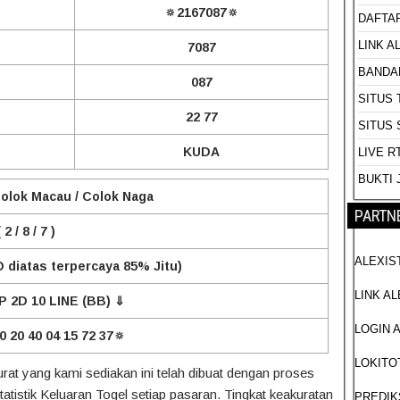
🔅2167087🔅
DAFTA
LINK A
7087
BANDA
087
SITUS 
22 77
SITUS 
KUDA
LIVE R
BUKTI
olok Macau / Colok Naga
PARTN
( 2 / 8 / 7 )
ALEXIS
D diatas terpercaya 85% Jitu)
LINK A
 2D 10 LINE (BB) ⇓
LOGIN 
0 20 40 04 15 72 37🔅
LOKITO
rat yang kami sediakan ini telah dibuat dengan proses
atistik Keluaran Togel setiap pasaran. Tingkat keakuratan
PREDIK