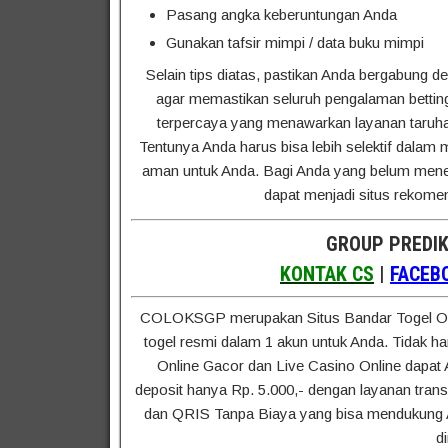
Pasang angka keberuntungan Anda
Gunakan tafsir mimpi / data buku mimpi
Selain tips diatas, pastikan Anda bergabung 
agar memastikan seluruh pengalaman betting 
terpercaya yang menawarkan layanan taruh
Tentunya Anda harus bisa lebih selektif dalam
aman untuk Anda. Bagi Anda yang belum menem
dapat menjadi situs rekomen
GROUP PREDIK
KONTAK CS
|
FACEB
COLOKSGP merupakan Situs Bandar Togel Onl
togel resmi dalam 1 akun untuk Anda. Tidak h
Online Gacor dan Live Casino Online dapat
deposit hanya Rp. 5.000,- dengan layanan transa
dan QRIS Tanpa Biaya yang bisa mendukung A
d