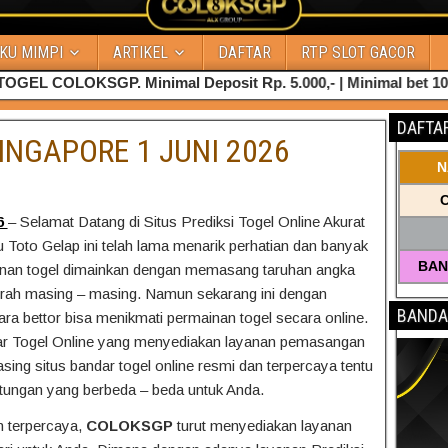
KU MIMPI
ARTIKEL
DAFTAR
RTP SLOT GACOR
KSGP. Minimal Deposit Rp. 5.000,- | Minimal bet 100 P
DAFTA
SINGAPORE 1 JUNI 2026
N
6
– Selamat Datang di Situs Prediksi Togel Online Akurat
 Toto Gelap ini telah lama menarik perhatian dan banyak
BAN
mainan togel dimainkan dengan memasang taruhan angka
aerah masing – masing. Namun sekarang ini dengan
BANDA
a bettor bisa menikmati permainan togel secara online.
r Togel Online yang menyediakan layanan pemasangan
ing situs bandar togel online resmi dan terpercaya tentu
tungan yang berbeda – beda untuk Anda.
n terpercaya,
COLOKSGP
turut menyediakan layanan