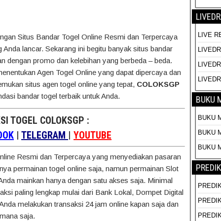
LIVEDR
LIVE 
dengan Situs Bandar Togel Online Resmi dan Terpercaya
Anda lancar. Sekarang ini begitu banyak situs bandar
LIVED
an dengan promo dan kelebihan yang berbeda – beda.
LIVED
 menentukan Agen Togel Online yang dapat dipercaya dan
LIVED
ukan situs agen togel online yang tepat,
COLOKSGP
dasi bandar togel terbaik untuk Anda.
BUKU 
BUKU 
SI TOGEL COLOKSGP :
BUKU 
OOK
|
TELEGRAM
|
YOUTUBE
BUKU 
ine Resmi dan Terpercaya yang menyediakan pasaran
PREDIK
anya permainan togel online saja, namun permainan Slot
 Anda mainkan hanya dengan satu akses saja. Minimal
PREDIK
ksi paling lengkap mulai dari Bank Lokal, Dompet Digital
PREDIK
nda melakukan transaksi 24 jam online kapan saja dan
imana saja.
PREDIK