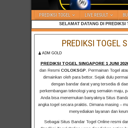
PREDIKSI TOGEL
LIVE RESULT
BU
SELAMAT DATANG DI PREDIKSI TOGEL COLO
PREDIKSI TOGEL 
ADM GOLD
PREDIKSI TOGEL SINGAPORE 1 JUNI 202
dan Resmi
COLOKSGP
. Permainan Togel atau
dimainkan oleh para bettor. Sejak dulu per
dengan bandar darat yang tersedia di d
perkembangan teknologi yang semakin maju, par
Anda bisa menemukan banyaknya Situs Banda
angka togel secara praktis. Dimana masing – mas
menyediakan layanan dan keun
Sebagai Situs Bandar Togel Online resmi da