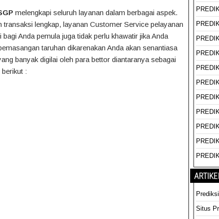
PREDIK
SGP
melengkapi seluruh layanan dalam berbagai aspek.
 transaksi lengkap, layanan Customer Service pelayanan
PREDIK
i bagi Anda pemula juga tidak perlu khawatir jika Anda
PREDIK
 pemasangan taruhan dikarenakan Anda akan senantiasa
PREDIK
ang banyak digilai oleh para bettor diantaranya sebagai
PREDIK
berikut :
PREDIK
PREDIK
PREDIK
PREDI
PREDIK
PREDIK
ARTIKE
Prediks
Situs P