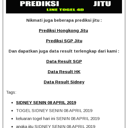
Nikmati juga beberapa prediksi jitu :
Prediksi Hongkong Jitu
Prediksi SGP Jitu
Dan dapatkan juga data result terlengkap dari kami :
Data Result SGP
Data Result HK
Data Result Sidney
Tags:
SIDNEY SENIN 08 APRIL 2019
TOGEL SIDNEY SENIN 08 APRIL 2019
keluaran togel hari ini SENIN 08 APRIL 2019
angka jitu SIDNEY SENIN 08 APRIL 2019