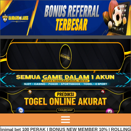
inimal bet 100 PERAK | BONUS NEW MEMBER 10% | ROLLING