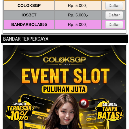
COLOKSGP
Rp. 5.000,-
Daftar
o
g
IOSBET
Rp. 5.000,-
Daftar
o
er
BANDARBOLA855
k
Rp. 5.000,-
Daftar
BANDAR TERPERCAYA